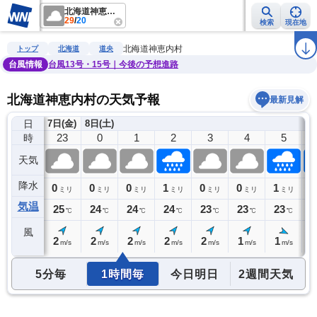
北海道神恵内村
29
/
20
検索
現在地
雨雲レーダー
台風情報
地震情報
警報・注意報
2週間天気
ラ
北海道神恵内村
トップ
北海道
道央
台風情報
台風13号・15号｜今後の予想進路
北海道神恵内村の天気予報
最新見解
日
7日(金)
8日(土)
22
23
0
1
2
3
4
5
時
天気
降水
0
0
0
0
1
0
0
1
1
ミリ
ミリ
ミリ
ミリ
ミリ
ミリ
ミリ
ミリ
気温
25
25
24
24
24
23
23
23
2
℃
℃
℃
℃
℃
℃
℃
℃
風
2
2
2
2
2
2
1
1
1
m/s
m/s
m/s
m/s
m/s
m/s
m/s
m/s
5分毎
1時間毎
今日明日
2週間天気