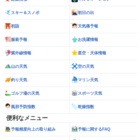
スキー＆スノボ
初日の出
初詣
天気痛予報
服装予報
お洗濯情報
紫外線情報
星空・天体情報
山の天気
空の天気
釣り天気
マリン天気
ゴルフ場の天気
スポーツ天気
風邪予防指数
乾燥指数
便利なメニュー
予報精度向上の取り組み
予報に関するFAQ