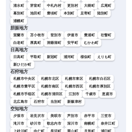
清水町
芽室町
中札内村
更別村
大樹町
広尾町
幕別町
池田町
豊頃町
本別町
足寄町
陸別町
浦幌町
胆振地方
室蘭市
苫小牧市
登別市
伊達市
豊浦町
壮瞥町
白老町
厚真町
洞爺湖町
安平町
むかわ町
日高地方
日高町
平取町
新冠町
浦河町
様似町
えりも町
新ひだか町
石狩地方
札幌市中央区
札幌市北区
札幌市東区
札幌市白石区
札幌市豊平区
札幌市南区
札幌市西区
札幌市厚別区
札幌市手稲区
札幌市清田区
江別市
千歳市
恵庭市
北広島市
石狩市
当別町
新篠津村
空知地方
夕張市
岩見沢市
美唄市
芦別市
赤平市
三笠市
滝川市
砂川市
歌志内市
深川市
南幌町
奈井江町
上砂川町
由仁町
長沼町
栗山町
月形町
浦臼町