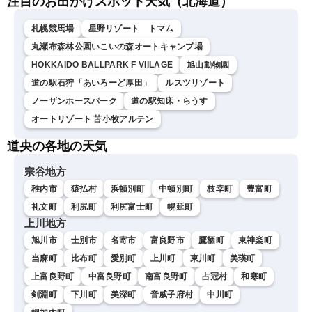
注目のお出かけスポット天気（北海道）
札幌競馬場
星野リゾート トマム
丸瀬布森林公園いこいの森オートキャンプ場
HOKKAIDO BALLPARK F VIILAGE
旭山動物園
道の駅石狩「あいろーど厚田」
ルスツリゾート
ノーザンホースパーク
道の駅知床・らうす
オートリゾート 苫小牧アルテン
道央の各地の天気
宗谷地方
稚内市
猿払村
浜頓別町
中頓別町
枝幸町
豊富町
礼文町
利尻町
利尻富士町
幌延町
上川地方
旭川市
士別市
名寄市
富良野市
鷹栖町
東神楽町
当麻町
比布町
愛別町
上川町
東川町
美瑛町
上富良野町
中富良野町
南富良野町
占冠村
和寒町
剣淵町
下川町
美深町
音威子府村
中川町