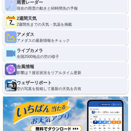
雨雲レーダー
現在の雨雲の動きと60時間先の予報
2週間天気
2週間先までの天気・気温を掲載
アメダス
アメダスの最新情報をチェック
ライブカメラ
全国2500地点の空の様子
台風情報
影響は？接近状況をリアルタイム更新
ウェザーリポート
空の写真を投稿して最新の天気を共有