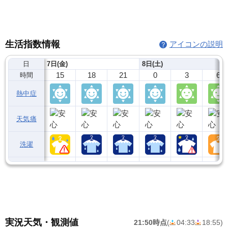
生活指数情報
アイコンの説明
日
7日(金)
8日(土)
15
18
21
0
3
6
時間
熱中症
天気痛
洗濯
実況天気・観測値
21:50時点
(
04:33
18:55
)