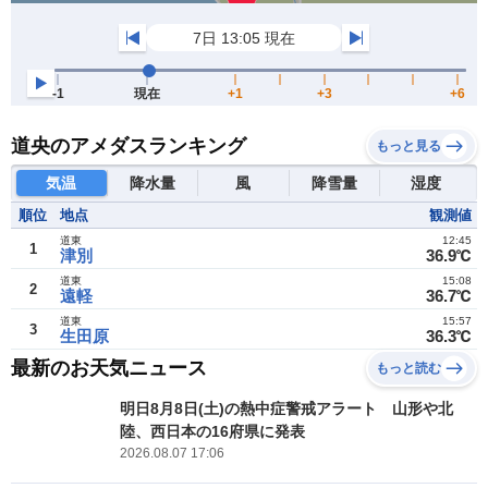
道央のアメダスランキング
もっと見る
気温
降水量
風
降雪量
湿度
順位
地点
観測値
道東
12:45
1
津別
36.9℃
道東
15:08
2
遠軽
36.7℃
道東
15:57
3
生田原
36.3℃
最新のお天気ニュース
もっと読む
明日8月8日(土)の熱中症警戒アラート 山形や北
陸、西日本の16府県に発表
2026.08.07 17:06