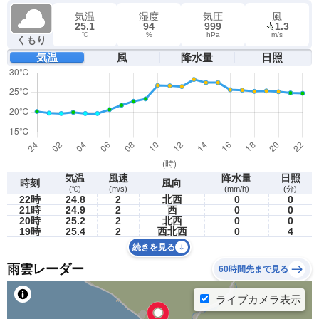
気温
湿度
気圧
風
25.1
94
999
1.3
℃
%
hPa
m/s
くもり
気温
風
降水量
日照
気温
風速
降水量
日照
時刻
風向
(℃)
(m/s)
(mm/h)
(分)
22時
24.8
2
北西
0
0
21時
24.9
2
西
0
0
20時
25.2
2
北西
0
0
19時
25.4
2
西北西
0
4
続きを見る
雨雲レーダー
60時間先まで見る