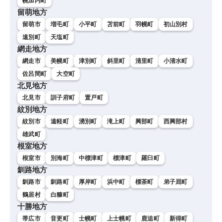
幌加内町
留萌地方
留萌市
増毛町
小平町
苫前町
羽幌町
初山別村
遠別町
天塩町
網走地方
網走市
美幌町
津別町
斜里町
清里町
小清水町
佐呂間町
大空町
北見地方
北見市
訓子府町
置戸町
紋別地方
紋別市
遠軽町
湧別町
滝上町
興部町
西興部村
雄武町
根室地方
根室市
別海町
中標津町
標津町
羅臼町
釧路地方
釧路市
釧路町
厚岸町
浜中町
標茶町
弟子屈町
鶴居村
白糠町
十勝地方
帯広市
音更町
士幌町
上士幌町
鹿追町
新得町