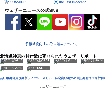
SORASHOP
The Last 10-second
ウェザーニュース公式SNS
予報精度向上の取り組みについて
北海道神恵内村付近に寄せられたウェザーリポート
8月7日(金)09:18
8月7日(金)02:51
8月6日(木)21:45
8月6日(木)20:44
8月6日(木)20:42
8月6日(木)20:39
会社概要
利用規約
プライバシーポリシー
特定商取引法の表記
外部送信先
ご利
ウェザーニュース