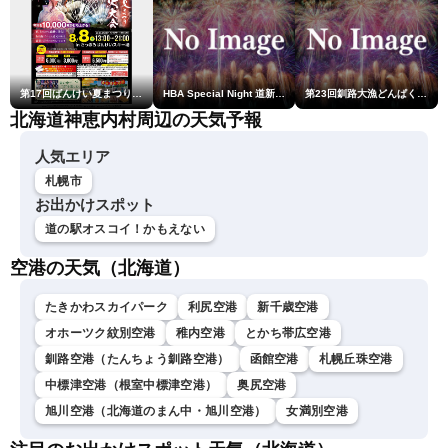
第17回ばんけい夏まつり大花火大会
HBA Special Night 道新・秋華火（はなび）
第23回釧路大漁どんぱく花火大会 ～道新・光と音のファンタジー～
北海道神恵内村周辺の天気予報
人気エリア
札幌市
お出かけスポット
道の駅オスコイ！かもえない
空港の天気（北海道）
たきかわスカイパーク
利尻空港
新千歳空港
オホーツク紋別空港
稚内空港
とかち帯広空港
釧路空港（たんちょう釧路空港）
函館空港
札幌丘珠空港
中標津空港（根室中標津空港）
奥尻空港
旭川空港（北海道のまん中・旭川空港）
女満別空港