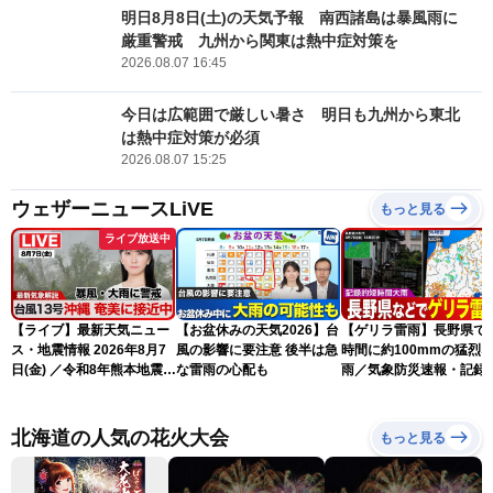
明日8月8日(土)の天気予報 南西諸島は暴風雨に
厳重警戒 九州から関東は熱中症対策を
2026.08.07 16:45
今日は広範囲で厳しい暑さ 明日も九州から東北
は熱中症対策が必須
2026.08.07 15:25
ウェザーニュースLiVE
もっと見る
ライブ放送中
【ライブ】最新天気ニュー
【お盆休みの天気2026】台
【ゲリラ雷雨】長野県で
ス・地震情報 2026年8月7
風の影響に要注意 後半は急
時間に約100mmの猛烈
日(金) ／令和8年熊本地震情
な雷雨の心配も
雨／気象防災速報・記録
報 台風13号の影響に警戒
短時間大雨
〈ウェザーニュースLiVEム
ーン・駒木結衣／内藤邦
北海道の人気の花火大会
もっと見る
裕〉