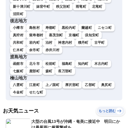
新十津川町
妹背牛町
秩父別町
雨竜町
北竜町
沼田町
後志地方
小樽市
島牧村
寿都町
黒松内町
蘭越町
ニセコ町
真狩村
留寿都村
喜茂別町
京極町
倶知安町
共和町
岩内町
泊村
神恵内村
積丹町
古平町
仁木町
余市町
赤井川村
渡島地方
函館市
北斗市
松前町
福島町
知内町
木古内町
七飯町
鹿部町
森町
長万部町
檜山地方
八雲町
江差町
上ノ国町
厚沢部町
乙部町
奥尻町
今金町
せたな町
お天気ニュース
もっと読む
大型の台風13号が沖縄・奄美に接近中 明日にか
け暴風雨に厳重警戒を