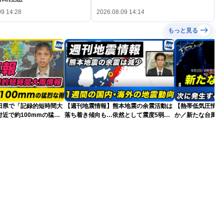
09 14:28
2026.08.09 14:14
もっと見る
田県で「記録的短時間大
【週刊地震情報】熊本地震の余震活動は
【熱帯低気圧情報 
近で約100mmの猛烈
落ち着き傾向も…依然として震度5弱警
か／新たな台風発
戒
本への影響は？(9日