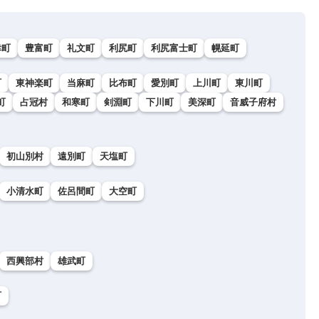
幸町
豊富町
礼文町
利尻町
利尻富士町
幌延町
町
東神楽町
当麻町
比布町
愛別町
上川町
東川町
町
占冠村
和寒町
剣淵町
下川町
美深町
音威子府村
初山別村
遠別町
天塩町
小清水町
佐呂間町
大空町
西興部村
雄武町
町