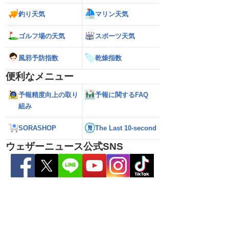
釣り天気
マリン天気
ゴルフ場の天気
スポーツ天気
風邪予防指数
乾燥指数
便利なメニュー
予報精度向上の取り
予報に関するFAQ
組み
2026】台風16号発生
【ゲリラ雷雨情報】東北〜中国地方の広
【台風15号 202
生予想 今後の進路と日
い範囲で急な雷雨に警戒
陸のおそれ 最新の
 12時更新)
（9日6時更新）
SORASHOP
The Last 10-second
ウェザーニュース公式SNS