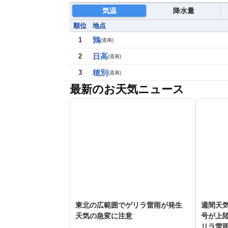
気温
降水量
順位
地点
鶉
1
(
道南
)
日高
2
(
道南
)
穂別
3
(
道南
)
最新のお天気ニュース
東北の広範囲でゲリラ雷雨が発生
週間天気
天気の急変に注意
号が上
リラ雷