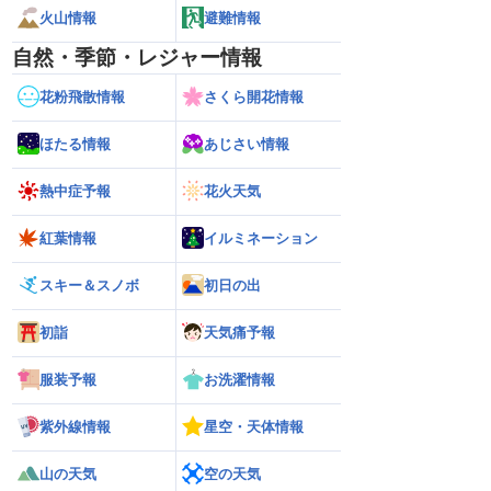
火山情報
避難情報
自然・季節・レジャー情報
花粉飛散情報
さくら開花情報
ほたる情報
あじさい情報
熱中症予報
花火天気
紅葉情報
イルミネーション
スキー＆スノボ
初日の出
初詣
天気痛予報
服装予報
お洗濯情報
紫外線情報
星空・天体情報
山の天気
空の天気