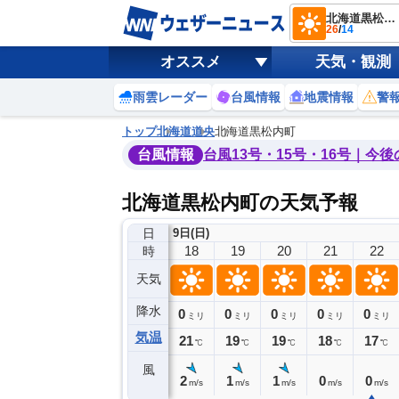
北海道黒松内町
26
/
14
オススメ
天気・観測
雨雲レーダー
台風情報
地震情報
警
トップ
北海道
道央
北海道黒松内町
台風情報
台風13号・15号・16号｜今
北海道黒松内町の天気予報
日
9日(日)
14
15
16
17
18
19
20
21
22
時
天気
降水
0
0
0
0
0
0
0
0
ミリ
ミリ
ミリ
ミリ
ミリ
ミリ
ミリ
ミリ
ミリ
気温
25
25
24
23
21
19
19
18
17
℃
℃
℃
℃
℃
℃
℃
℃
℃
風
5
4
5
4
2
1
1
0
0
m/s
m/s
m/s
m/s
m/s
m/s
m/s
m/s
m/s