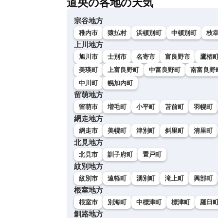
道央の各地の天気
宗谷地方
稚内市
猿払村
浜頓別町
中頓別町
枝
上川地方
旭川市
士別市
名寄市
富良野市
鷹栖
美瑛町
上富良野町
中富良野町
南富良野
中川町
幌加内町
留萌地方
留萌市
増毛町
小平町
苫前町
羽幌町
網走地方
網走市
美幌町
津別町
斜里町
清里町
北見地方
北見市
訓子府町
置戸町
紋別地方
紋別市
遠軽町
湧別町
滝上町
興部町
根室地方
根室市
別海町
中標津町
標津町
羅臼
釧路地方