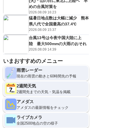
(火)・山の日に東北に上陸へ 早
めの台風対策を
2026.08.09 16:23
猛暑日地点数は大幅に減少 熊本
県八代で全国最高の37.4℃
2026.08.09 15:37
台風13号は今夜中国大陸に上
陸 最大500mmの大雨のおそれ
2026.08.09 14:39
いまおすすめのメニュー
雨雲レーダー
現在の雨雲の動きと60時間先の予報
2週間天気
2週間先までの天気・気温を掲載
アメダス
アメダスの最新情報をチェック
ライブカメラ
全国2500地点の空の様子