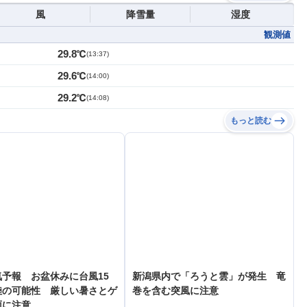
風
降雪量
湿度
観測値
29.8℃
(
13:37
)
29.6℃
(
14:00
)
29.2℃
(
14:08
)
もっと読む
予報 お盆休みに台風15
新潟県内で「ろうと雲」が発生 竜
陸の可能性 厳しい暑さとゲ
巻を含む突風に注意
雨に注意