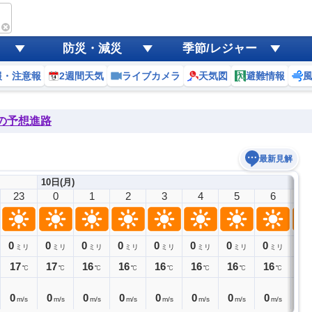
防災・減災
季節/レジャー
報・注意報
2週間天気
ライブカメラ
天気図
避難情報
後の予想進路
最新見解
10日(月)
23
0
1
2
3
4
5
6
7
0
0
0
0
0
0
0
0
0
ミリ
ミリ
ミリ
ミリ
ミリ
ミリ
ミリ
ミリ
17
17
16
16
16
16
16
16
18
℃
℃
℃
℃
℃
℃
℃
℃
0
0
0
0
0
0
0
0
1
m/s
m/s
m/s
m/s
m/s
m/s
m/s
m/s
m