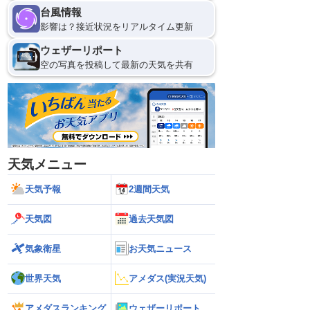
台風情報
影響は？接近状況をリアルタイム更新
ウェザーリポート
空の写真を投稿して最新の天気を共有
天気メニュー
天気予報
2週間天気
天気図
過去天気図
気象衛星
お天気ニュース
世界天気
アメダス(実況天気)
アメダスランキング
ウェザーリポート