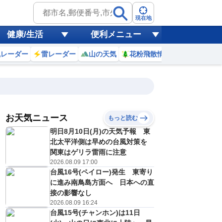
現在地
健康/生活
便利メニュー
風レーダー
雷レーダー
山の天気
花粉飛散情報
世界天気
お天気ニュース
もっと読む
明日8月10日(月)の天気予報 東
8
9
10
11
12
13
14
15
北太平洋側は早めの台風対策を
関東はゲリラ雷雨に注意
2026.08.09 17:00
台風16号(ペイロー)発生 東寄り
0
0
0
0
0
0
0
0
ミリ
ミリ
ミリ
ミリ
ミリ
ミリ
ミリ
ミリ
ミリ
に進み南鳥島方面へ 日本への直
21
23
24
25
26
27
27
26
℃
℃
℃
℃
℃
℃
℃
℃
℃
接の影響なし
2026.08.09 16:24
2
3
3
4
4
4
4
4
台風15号(チャンホン)は11日
/s
m/s
m/s
m/s
m/s
m/s
m/s
m/s
m/s