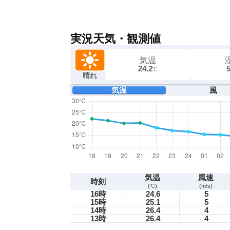
実況天気・観測値
気温
24.2
℃
晴れ
気温
風
気温
風速
時刻
(℃)
(m/s)
16時
24.6
5
15時
25.1
5
14時
26.4
4
13時
26.4
4