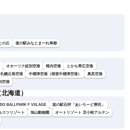
との丘
道の駅みなとまーれ寿都
港
オホーツク紋別空港
稚内空港
とかち帯広空港
札幌丘珠空港
中標津空港（根室中標津空港）
奥尻空港
別空港
（北海道）
DO BALLPARK F VIILAGE
道の駅石狩「あいろーど厚田」
ルスツリゾート
旭山動物園
オートリゾート 苫小牧アルテン