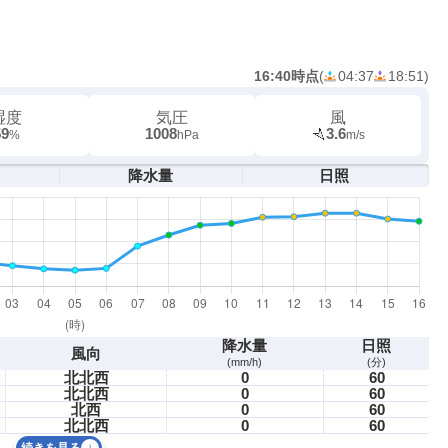
16:40時点
(
04:37
18:51
)
湿度
気圧
風
59
1008
3.6
%
hPa
m/s
降水量
日照
降水量
日照
風向
(mm/h)
(分)
北北西
0
60
北北西
0
60
北西
0
60
北北西
0
60