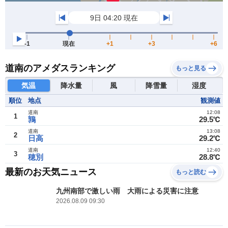
道南のアメダスランキング
もっと見る
気温
降水量
風
降雪量
湿度
順位
地点
観測値
道南
12:08
1
鶉
29.5℃
道南
13:08
2
日高
29.2℃
道南
12:40
3
穂別
28.8℃
最新のお天気ニュース
もっと読む
九州南部で激しい雨 大雨による災害に注意
2026.08.09 09:30