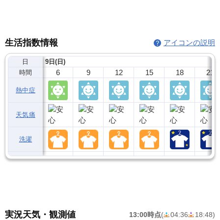
生活指数情報
アイコンの説明
日
9日(日)
6
9
12
15
18
21
時間
熱中症
天気痛
洗濯
実況天気・観測値
13:00時点
(
04:36
18:48
)