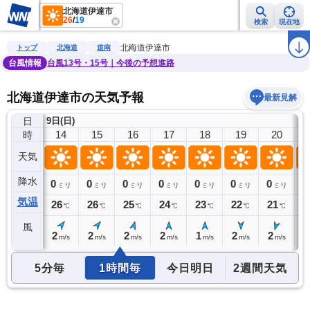
北海道伊達市
26
/
19
検索
現在地
雨雲レーダー
台風情報
地震情報
警報・注意報
2週間天気
ラ
北海道伊達市
トップ
北海道
道南
台風情報
台風13号・15号｜今後の予想進路
北海道伊達市の天気予報
最新見解
日
9日(日)
13
14
15
16
17
18
19
20
時
天気
降水
0
0
0
0
0
0
0
0
0
ミリ
ミリ
ミリ
ミリ
ミリ
ミリ
ミリ
ミリ
気温
26
26
26
25
24
23
22
21
2
℃
℃
℃
℃
℃
℃
℃
℃
風
2
2
2
2
2
1
2
2
1
m/s
m/s
m/s
m/s
m/s
m/s
m/s
m/s
5分毎
1時間毎
今日明日
2週間天気