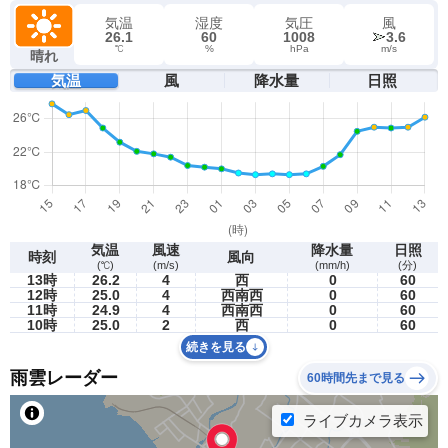
気温
湿度
気圧
風
26.1
60
1008
3.6
℃
%
hPa
m/s
晴れ
気温
風
降水量
日照
気温
風速
降水量
日照
時刻
風向
(℃)
(m/s)
(mm/h)
(分)
13時
26.2
4
西
0
60
12時
25.0
4
西南西
0
60
11時
24.9
4
西南西
0
60
10時
25.0
2
西
0
60
続きを見る
雨雲レーダー
60時間先まで見る