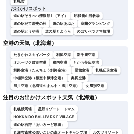
札幌市
お出かけスポット
道の駅そうべつ情報館 i （アイ）
昭和新山熊牧場
道の駅だて歴史の杜
道の駅あぷた
室蘭グランピング
道の駅とうや湖
道の駅とようら
のぼりべつクマ牧場
空港の天気（北海道）
たきかわスカイパーク
利尻空港
新千歳空港
オホーツク紋別空港
稚内空港
とかち帯広空港
釧路空港（たんちょう釧路空港）
函館空港
札幌丘珠空港
中標津空港（根室中標津空港）
奥尻空港
旭川空港（北海道のまん中・旭川空港）
女満別空港
注目のお出かけスポット天気（北海道）
札幌競馬場
星野リゾート トマム
HOKKAIDO BALLPARK F VIILAGE
道の駅石狩「あいろーど厚田」
丸瀬布森林公園いこいの森オートキャンプ場
ルスツリゾート