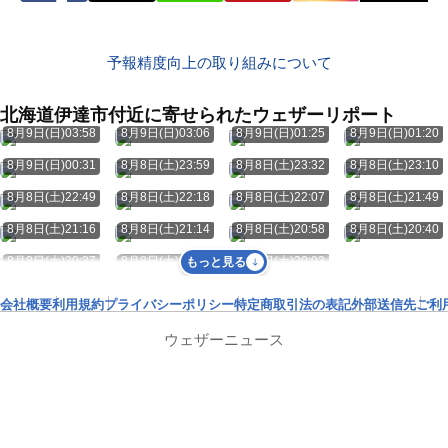
予報精度向上の取り組みについて
北海道伊達市付近に寄せられたウェザーリポート
8月9日(日)03:58
8月9日(日)03:06
8月9日(日)01:25
8月9日(日)01:20
8月9日(日)00:31
8月8日(土)23:59
8月8日(土)23:32
8月8日(土)23:10
8月8日(土)22:49
8月8日(土)22:18
8月8日(土)22:07
8月8日(土)21:49
8月8日(土)21:16
8月8日(土)21:14
8月8日(土)20:58
8月8日(土)20:40
8月8日(土)20:37
8月8日(土)20:33
8月8日(土)20:03
もっと見る
会社概要
利用規約
プライバシーポリシー
特定商取引法の表記
外部送信先
ご利
ウェザーニュース