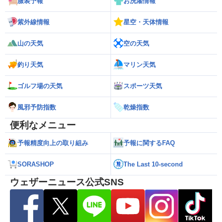
服装予報
お洗濯情報
紫外線情報
星空・天体情報
山の天気
空の天気
釣り天気
マリン天気
ゴルフ場の天気
スポーツ天気
風邪予防指数
乾燥指数
便利なメニュー
予報精度向上の取り組み
予報に関するFAQ
SORASHOP
The Last 10-second
ウェザーニュース公式SNS