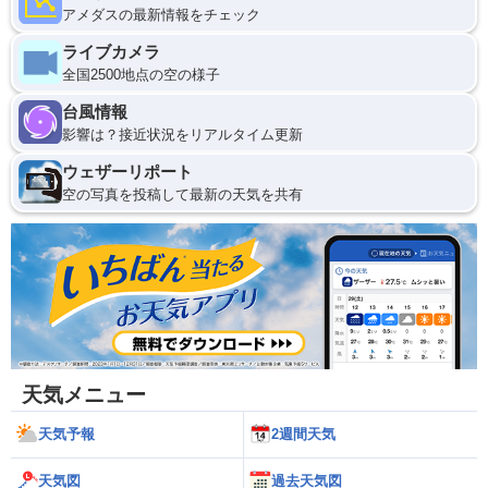
アメダスの最新情報をチェック
ライブカメラ
全国2500地点の空の様子
台風情報
影響は？接近状況をリアルタイム更新
ウェザーリポート
空の写真を投稿して最新の天気を共有
天気メニュー
天気予報
2週間天気
天気図
過去天気図