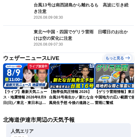
台風13号は南西諸島から離れるも 高波に引き続
き注意
2026.08.09 08:30
東北〜中国・四国でゲリラ雷雨 日曜日のお出か
けは空の変化に注意
2026.08.09 07:30
ウェザーニュースLiVE
もっと見る
ライブ放送中
【ライブ】最新天気ニュー
【熱帯低気圧情報 2026】
【ゲリラ雷雨情報】東北
ス・地震情報 2026年8月9
台風16号発生か／新たな台
中国地方の広い範囲で急
日(日)／東北・東日本は急
風発生予想 今後の進路と日
雷雨に警戒
な雷雨に注意〈ウェザーニ
本への影響は？(9日 12時更
ュースLiVEコーヒータイ
新)
北海道伊達市周辺の天気予報
ム・青原桃香／山口剛央〉
人気エリア