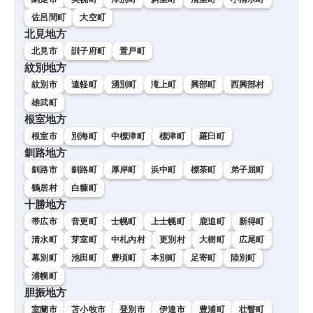
佐呂間町
大空町
北見地方
北見市
訓子府町
置戸町
紋別地方
紋別市
遠軽町
湧別町
滝上町
興部町
西興部村
雄武町
根室地方
根室市
別海町
中標津町
標津町
羅臼町
釧路地方
釧路市
釧路町
厚岸町
浜中町
標茶町
弟子屈町
鶴居村
白糠町
十勝地方
帯広市
音更町
士幌町
上士幌町
鹿追町
新得町
清水町
芽室町
中札内村
更別村
大樹町
広尾町
幕別町
池田町
豊頃町
本別町
足寄町
陸別町
浦幌町
胆振地方
室蘭市
苫小牧市
登別市
伊達市
豊浦町
壮瞥町