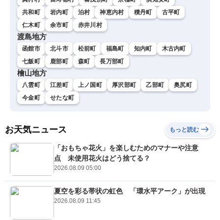
共和町
岩内町
泊村
神恵内村
積丹町
古平町
仁木町
余市町
赤井川村
渡島地方
函館市
北斗市
松前町
福島町
知内町
木古内町
七飯町
鹿部町
森町
長万部町
檜山地方
八雲町
江差町
上ノ国町
厚沢部町
乙部町
奥尻町
今金町
せたな町
お天気ニュース
もっと読む
「おもちゃ花火」を楽しむためのマナーや注意
点 未使用花火はどう捨てる？
2026.08.09 05:00
夏空を彩る帯状の虹色 「環水平アーク」が出現
2026.08.09 11:45