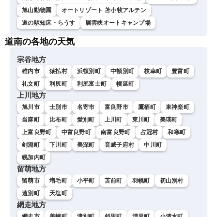
旭山動物園
オートリゾート 苫小牧アルテン
道の駅知床・らうす
層雲峡オートキャンプ場
道南の各地の天気
宗谷地方
稚内市
猿払村
浜頓別町
中頓別町
枝幸町
豊富町
礼文町
利尻町
利尻富士町
幌延町
上川地方
旭川市
士別市
名寄市
富良野市
鷹栖町
東神楽町
当麻町
比布町
愛別町
上川町
東川町
美瑛町
上富良野町
中富良野町
南富良野町
占冠村
和寒町
剣淵町
下川町
美深町
音威子府村
中川町
幌加内町
留萌地方
留萌市
増毛町
小平町
苫前町
羽幌町
初山別村
遠別町
天塩町
網走地方
網走市
美幌町
津別町
斜里町
清里町
小清水町