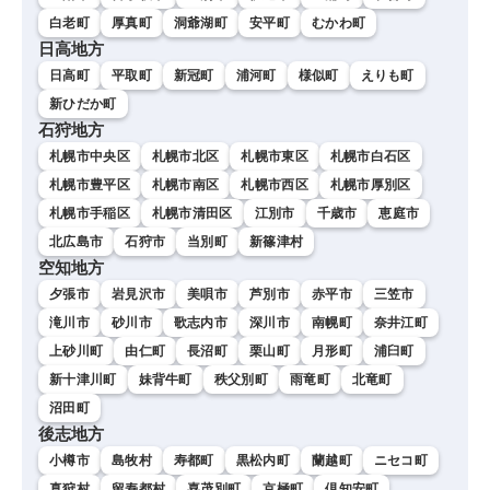
白老町
厚真町
洞爺湖町
安平町
むかわ町
日高地方
日高町
平取町
新冠町
浦河町
様似町
えりも町
新ひだか町
石狩地方
札幌市中央区
札幌市北区
札幌市東区
札幌市白石区
札幌市豊平区
札幌市南区
札幌市西区
札幌市厚別区
札幌市手稲区
札幌市清田区
江別市
千歳市
恵庭市
北広島市
石狩市
当別町
新篠津村
空知地方
夕張市
岩見沢市
美唄市
芦別市
赤平市
三笠市
滝川市
砂川市
歌志内市
深川市
南幌町
奈井江町
上砂川町
由仁町
長沼町
栗山町
月形町
浦臼町
新十津川町
妹背牛町
秩父別町
雨竜町
北竜町
沼田町
後志地方
小樽市
島牧村
寿都町
黒松内町
蘭越町
ニセコ町
真狩村
留寿都村
喜茂別町
京極町
倶知安町