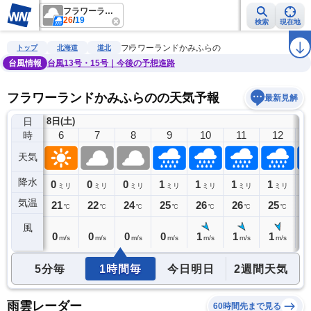
フラワーランドかみふらの
26
/
19
検索
現在地
雨雲レーダー
台風情報
地震情報
警報・注意報
2週間天気
ラ
フラワーランドかみふらの
トップ
北海道
道北
台風情報
台風13号・15号｜今後の予想進路
フラワーランドかみふらのの天気予報
最新見解
日
8日(土)
5
6
7
8
9
10
11
12
時
天気
降水
0
0
0
0
1
1
1
1
1
ミリ
ミリ
ミリ
ミリ
ミリ
ミリ
ミリ
ミリ
気温
21
21
22
24
25
26
26
25
2
℃
℃
℃
℃
℃
℃
℃
℃
風
0
0
0
0
0
1
1
1
1
m/s
m/s
m/s
m/s
m/s
m/s
m/s
m/s
5分毎
1時間毎
今日明日
2週間天気
雨雲レーダー
60時間先まで見る