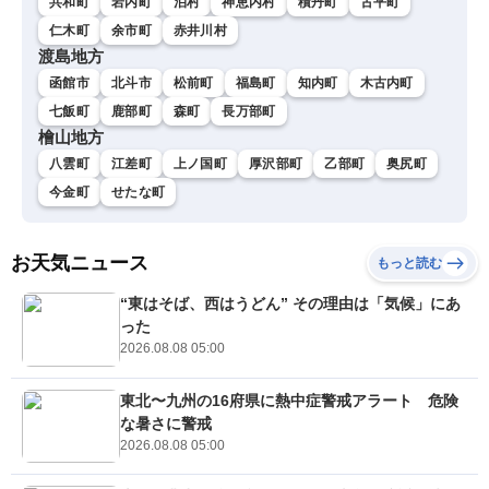
共和町
岩内町
泊村
神恵内村
積丹町
古平町
仁木町
余市町
赤井川村
渡島地方
函館市
北斗市
松前町
福島町
知内町
木古内町
七飯町
鹿部町
森町
長万部町
檜山地方
八雲町
江差町
上ノ国町
厚沢部町
乙部町
奥尻町
今金町
せたな町
お天気ニュース
もっと読む
“東はそば、西はうどん” その理由は「気候」にあ
った
2026.08.08 05:00
東北〜九州の16府県に熱中症警戒アラート 危険
な暑さに警戒
2026.08.08 05:00