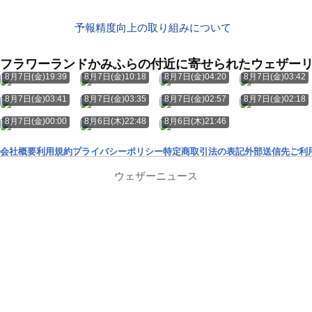
予報精度向上の取り組みについて
フラワーランドかみふらの付近に寄せられたウェザー
8月7日(金)19:39
8月7日(金)10:18
8月7日(金)04:20
8月7日(金)03:42
8月7日(金)03:41
8月7日(金)03:35
8月7日(金)02:57
8月7日(金)02:18
8月7日(金)00:00
8月6日(木)22:48
8月6日(木)21:46
会社概要
利用規約
プライバシーポリシー
特定商取引法の表記
外部送信先
ご利
ウェザーニュース