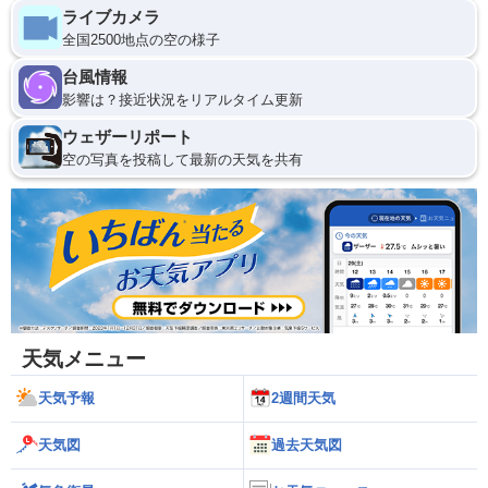
ライブカメラ
全国2500地点の空の様子
台風情報
影響は？接近状況をリアルタイム更新
ウェザーリポート
空の写真を投稿して最新の天気を共有
天気メニュー
天気予報
2週間天気
天気図
過去天気図