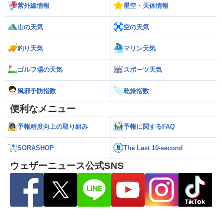
紫外線情報
星空・天体情報
山の天気
空の天気
釣り天気
マリン天気
ゴルフ場の天気
スポーツ天気
風邪予防指数
乾燥指数
便利なメニュー
予報精度向上の取り組み
予報に関するFAQ
SORASHOP
The Last 10-second
ウェザーニュース公式SNS