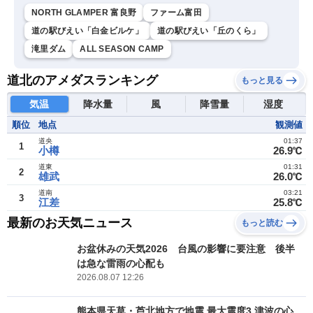
NORTH GLAMPER 富良野
ファーム富田
道の駅びえい「白金ビルケ」
道の駅びえい「丘のくら」
滝里ダム
ALL SEASON CAMP
道北のアメダスランキング
もっと見る
気温
降水量
風
降雪量
湿度
順位
地点
観測値
道央
01:37
1
小樽
26.9℃
道東
01:31
2
雄武
26.0℃
道南
03:21
3
江差
25.8℃
最新のお天気ニュース
もっと読む
お盆休みの天気2026 台風の影響に要注意 後半
は急な雷雨の心配も
2026.08.07 12:26
熊本県天草・芦北地方で地震 最大震度3 津波の心