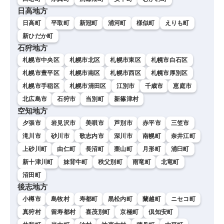
日高地方
日高町
平取町
新冠町
浦河町
様似町
えりも町
新ひだか町
石狩地方
札幌市中央区
札幌市北区
札幌市東区
札幌市白石区
札幌市豊平区
札幌市南区
札幌市西区
札幌市厚別区
札幌市手稲区
札幌市清田区
江別市
千歳市
恵庭市
北広島市
石狩市
当別町
新篠津村
空知地方
夕張市
岩見沢市
美唄市
芦別市
赤平市
三笠市
滝川市
砂川市
歌志内市
深川市
南幌町
奈井江町
上砂川町
由仁町
長沼町
栗山町
月形町
浦臼町
新十津川町
妹背牛町
秩父別町
雨竜町
北竜町
沼田町
後志地方
小樽市
島牧村
寿都町
黒松内町
蘭越町
ニセコ町
真狩村
留寿都村
喜茂別町
京極町
倶知安町