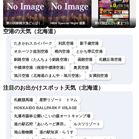
第23回釧路大漁どんぱく花火大会 ～道新・光と音のファンタジー～
HBA Special Night 道新・秋華火（はなび）
第17回ばんけい夏まつり大花火大会
空港の天気（北海道）
たきかわスカイパーク
利尻空港
新千歳空港
オホーツク紋別空港
稚内空港
とかち帯広空港
釧路空港（たんちょう釧路空港）
函館空港
札幌丘珠空港
中標津空港（根室中標津空港）
奥尻空港
旭川空港（北海道のまん中・旭川空港）
女満別空港
注目のお出かけスポット天気（北海道）
札幌競馬場
星野リゾート トマム
HOKKAIDO BALLPARK F VIILAGE
丸瀬布森林公園いこいの森オートキャンプ場
道の駅石狩「あいろーど厚田」
ルスツリゾート
旭山動物園
道の駅知床・らうす