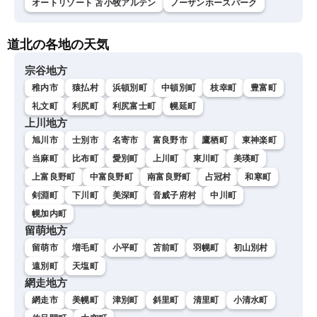
オートリゾート 苫小牧アルテン
ノーザンホースパーク
道北の各地の天気
宗谷地方
稚内市
猿払村
浜頓別町
中頓別町
枝幸町
豊富町
礼文町
利尻町
利尻富士町
幌延町
上川地方
旭川市
士別市
名寄市
富良野市
鷹栖町
東神楽町
当麻町
比布町
愛別町
上川町
東川町
美瑛町
上富良野町
中富良野町
南富良野町
占冠村
和寒町
剣淵町
下川町
美深町
音威子府村
中川町
幌加内町
留萌地方
留萌市
増毛町
小平町
苫前町
羽幌町
初山別村
遠別町
天塩町
網走地方
網走市
美幌町
津別町
斜里町
清里町
小清水町