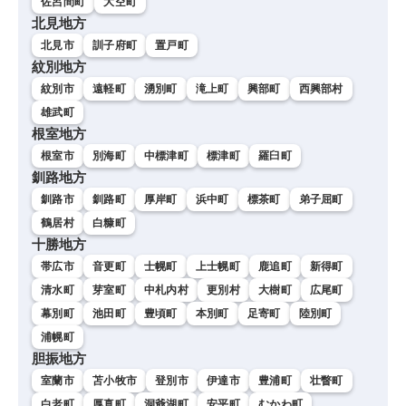
佐呂間町
大空町
北見地方
北見市
訓子府町
置戸町
紋別地方
紋別市
遠軽町
湧別町
滝上町
興部町
西興部村
雄武町
根室地方
根室市
別海町
中標津町
標津町
羅臼町
釧路地方
釧路市
釧路町
厚岸町
浜中町
標茶町
弟子屈町
鶴居村
白糠町
十勝地方
帯広市
音更町
士幌町
上士幌町
鹿追町
新得町
清水町
芽室町
中札内村
更別村
大樹町
広尾町
幕別町
池田町
豊頃町
本別町
足寄町
陸別町
浦幌町
胆振地方
室蘭市
苫小牧市
登別市
伊達市
豊浦町
壮瞥町
白老町
厚真町
洞爺湖町
安平町
むかわ町