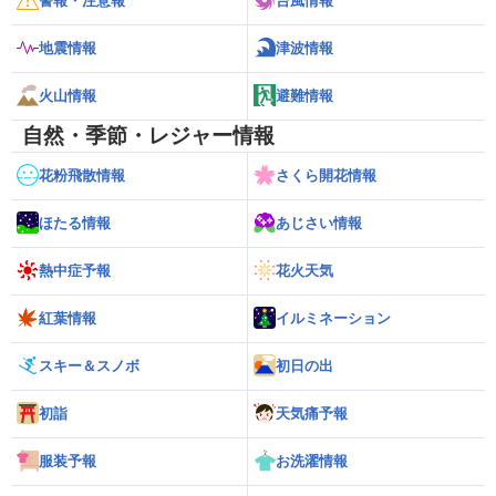
警報・注意報
台風情報
地震情報
津波情報
火山情報
避難情報
自然・季節・レジャー情報
花粉飛散情報
さくら開花情報
ほたる情報
あじさい情報
熱中症予報
花火天気
紅葉情報
イルミネーション
スキー＆スノボ
初日の出
初詣
天気痛予報
服装予報
お洗濯情報