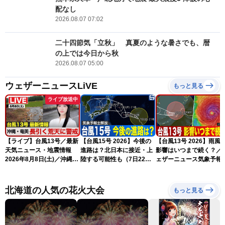
配なし
2026.08.07 07:02
二十四節気「立秋」 真夏のような暑さでも、暦
の上では今日から秋
2026.08.07 05:00
ウェザーニュースLiVE
もっと見る
ライブ放送中
【ライブ】台風13号／最新
【台風15号 2026】今後の
【台風13号 2026】雨風
天気ニュース・地震情報
進路は？北日本に接近・上
影響はいつまで続く？／
2026年8月8日(土)／沖縄・
陸する可能性も（7日22時
ェザーニュース気象予報
奄美は大荒れの天気が続く
情報）
解説（7日22時情報）
／令和8年熊本地震情報 ／
〈ウェザーニュースLiVEモ
北海道の人気の花火大会
もっと見る
ーニング・松本真央／山口
剛央〉