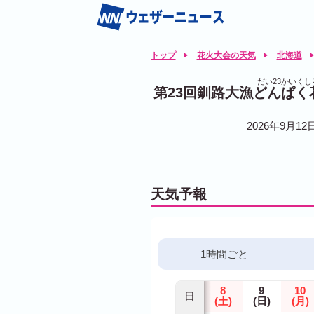
トップ
花火大会の天気
北海道
だい23かいく
第23回釧路大漁どんぱ
2026年9月12
天気予報
1時間ごと
8
9
10
日
(土)
(日)
(月)