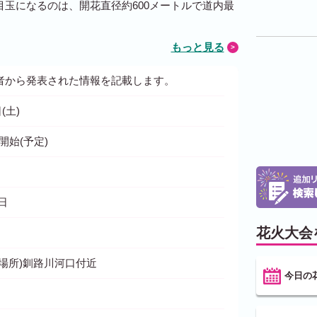
玉になるのは、開花直径約600メートルで道内最
もっと見る
者から発表された情報を記載します。
(土)
げ開始(予定)
3日
花火大会
場所)釧路川河口付近
今日の