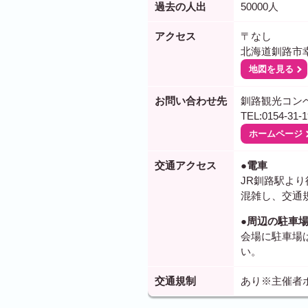
過去の人出
50000人
アクセス
〒なし
北海道釧路市
地図を見る
お問い合わせ先
釧路観光コン
TEL:0154-31-1
ホームページ
交通アクセス
●電車
JR釧路駅よ
混雑し、交通
●周辺の駐車
会場に駐車場
い。
交通規制
あり※主催者