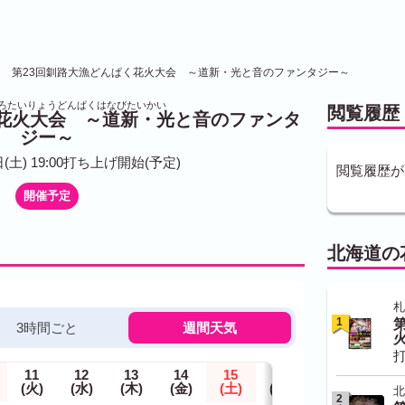
第23回釧路大漁どんぱく花火大会 ～道新・光と音のファンタジー～
しろたいりょうどんぱくはなびたいかい
閲覧履歴
く花火大会 ～道新・光と音のファンタ
ジー～
日(土) 19:00打ち上げ開始(予定)
閲覧履歴が
開催予定
北海道の
札
1
3時間ごと
週間天気
打
11
12
13
14
15
16
17
(火)
(水)
(木)
(金)
(土)
(日)
(月)
北
2