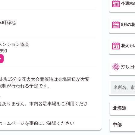
今週末
幸町緑地
8月の
ベンション協会
花火カ
993
打ち上
り徒歩15分※花火大会開催時は会場周辺が大変
規制が行われる予定です。
場
はありません。市内各駐車場をご利用くださ
北海道
ホームページを事前にご確認ください
中部