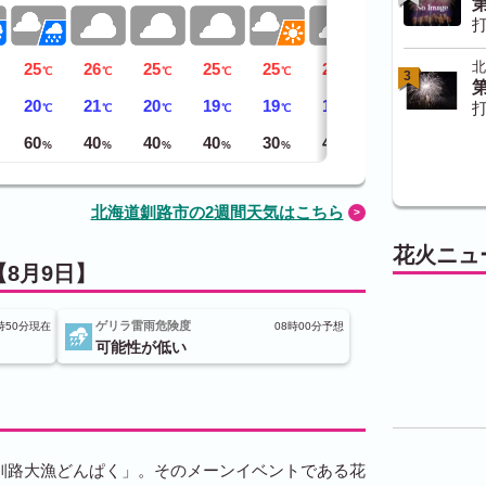
打
北
25
26
25
25
25
25
25
℃
℃
℃
℃
℃
℃
℃
3
20
21
20
19
19
19
17
打
℃
℃
℃
℃
℃
℃
℃
60
40
40
40
30
40
40
%
%
%
%
%
%
%
北海道釧路市の2週間天気はこちら
花火ニュ
8月9日】
ゲリラ雷雨危険度
時50分現在
08時00分予想
可能性が低い
釧路大漁どんぱく」。そのメーンイベントである花