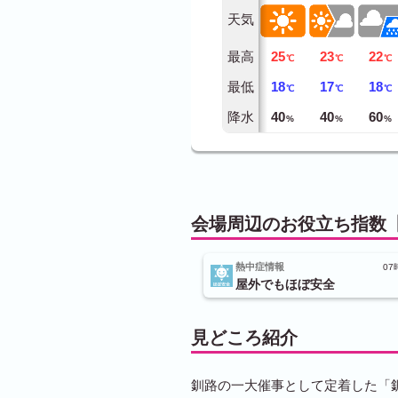
天気
最高
25
23
22
℃
℃
℃
最低
18
17
18
℃
℃
℃
降水
40
40
60
%
%
%
会場周辺のお役立ち指数【
熱中症情報
07
屋外でもほぼ安全
見どころ紹介
釧路の一大催事として定着した「