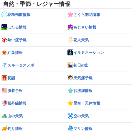
自然・季節・レジャー情報
花粉飛散情報
さくら開花情報
ほたる情報
あじさい情報
熱中症予報
花火天気
紅葉情報
イルミネーション
スキー＆スノボ
初日の出
初詣
天気痛予報
服装予報
お洗濯情報
紫外線情報
星空・天体情報
山の天気
空の天気
釣り情報
マリン情報