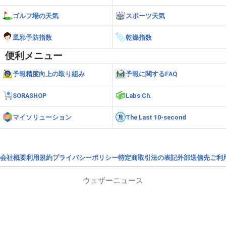
ゴルフ場の天気
スポーツ天気
風邪予防指数
乾燥指数
便利メニュー
予報精度向上の取り組み
予報に関するFAQ
SORASHOP
Labs Ch.
マイソリューション
The Last 10-second
会社概要
利用規約
プライバシーポリシー
特定商取引法の表記
外部送信先
ご利
ウェザーニュース