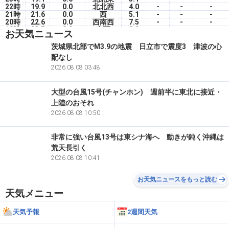
22時
19.9
0.0
北北西
4.0
-
-
-
21時
21.6
0.0
西
5.1
-
-
-
20時
22.6
0.0
西南西
7.5
-
-
-
19時
23.5
0.0
南西
8.9
-
-
-
お天気ニュース
18時
24.0
0.0
南西
12.4
-
-
-
17時
24.0
0.0
南南西
10.0
-
-
-
茨城県北部でM3.9の地震 日立市で震度3 津波の心
16時
24.0
0.0
南南西
10.2
-
-
-
配なし
15時
24.0
0.0
南西
11.3
-
-
-
14時
24.0
2026.08.08 03:48
0.0
南南西
12.2
-
-
-
大型の台風15号(チャンホン) 週前半に東北に接近・
上陸のおそれ
2026.08.08 10:50
非常に強い台風13号は東シナ海へ 動きが鈍く沖縄は
荒天長引く
2026.08.08 10:41
お天気ニュースをもっと読む
天気メニュー
天気予報
2週間天気