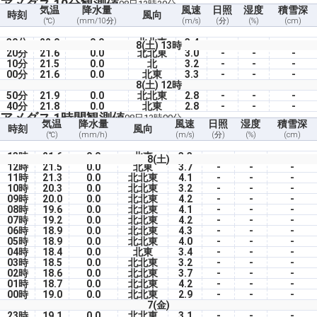
アメダス 10分観測値
08日13時30分
気温
降水量
風速
日照
湿度
積雪深
時刻
風向
(℃)
(mm/10分)
(m/s)
(分)
(%)
(cm)
30分
22.0
0.0
北北東
3.4
-
-
-
8(土) 13時
20分
21.6
0.0
北北東
3.0
-
-
-
10分
21.5
0.0
北
3.2
-
-
-
00分
21.6
0.0
北東
3.3
-
-
-
8(土) 12時
50分
21.9
0.0
北北東
2.8
-
-
-
40分
21.8
0.0
北東
2.8
-
-
-
アメダス 1時間観測値
08日13時00分
気温
降水量
風速
日照
湿度
積雪深
時刻
風向
(℃)
(mm/h)
(m/s)
(分)
(%)
(cm)
13時
21.6
0.0
北東
3.3
-
-
-
8(土)
12時
21.5
0.0
北東
3.7
-
-
-
11時
21.3
0.0
北北東
4.1
-
-
-
10時
20.3
0.0
北北東
3.2
-
-
-
09時
20.0
0.0
北北東
4.2
-
-
-
08時
19.6
0.0
北北東
4.1
-
-
-
07時
19.2
0.0
北北東
4.2
-
-
-
06時
18.9
0.0
北北東
4.3
-
-
-
05時
18.9
0.0
北北東
4.0
-
-
-
04時
18.4
0.0
北東
3.4
-
-
-
03時
18.5
0.0
北北東
3.2
-
-
-
02時
18.6
0.0
北北東
3.7
-
-
-
01時
18.7
0.0
北北東
4.2
-
-
-
00時
19.0
0.0
北北東
2.9
-
-
-
7(金)
23時
19.1
0.0
北北東
3.1
-
-
-