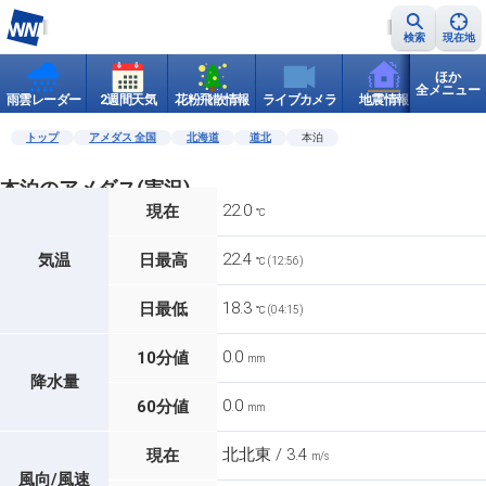
検索
現在地
ほか
全メニュー
雨雲レーダー
2週間天気
花粉飛散情報
ライブカメラ
地震情報
世界天
トップ
アメダス 全国
北海道
道北
本泊
本泊のアメダス(実況)
22.0
現在
℃
22.4
気温
日最高
℃ (12:56)
18.3
日最低
℃ (04:15)
0.0
10分値
mm
降水量
0.0
60分値
mm
北北東 / 3.4
現在
m/s
風向/風速