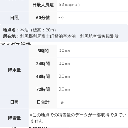
5.3
日最大風速
m/s (08:31)
-
日照
60分値
分
地点名：
本泊（標高：30m）
所在地：
利尻郡利尻富士町鴛泊字本泊 利尻航空気象観測所
アメダス記録
0.0
3時間
mm
0.0
24時間
mm
降水量
0.0
48時間
mm
0.0
72時間
mm
-
日照
日合計
分
※この地点での積雪量のデータが一部取得できてい
降雪量
ません