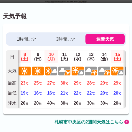
天気予報
1時間ごと
3時間ごと
週間天気
8
9
10
11
12
13
14
15
1
日
(土)
(日)
(月)
(火)
(水)
(木)
(金)
(土)
(日
天気
最高
23
25
27
30
29
28
29
29
28
℃
℃
℃
℃
℃
℃
℃
℃
最低
19
16
16
21
22
22
20
20
20
℃
℃
℃
℃
℃
℃
℃
℃
降水
20
20
40
30
20
30
30
20
40
%
%
%
%
%
%
%
%
札幌市中央区の2週間天気はこちら