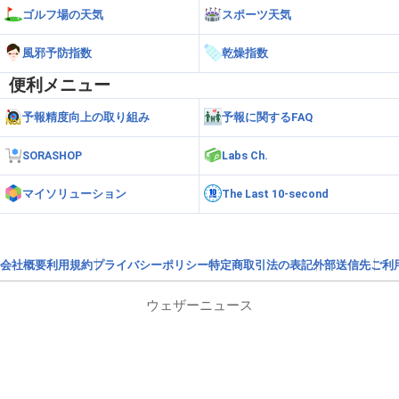
ゴルフ場の天気
スポーツ天気
風邪予防指数
乾燥指数
便利メニュー
予報精度向上の取り組み
予報に関するFAQ
SORASHOP
Labs Ch.
マイソリューション
The Last 10-second
会社概要
利用規約
プライバシーポリシー
特定商取引法の表記
外部送信先
ご利
ウェザーニュース