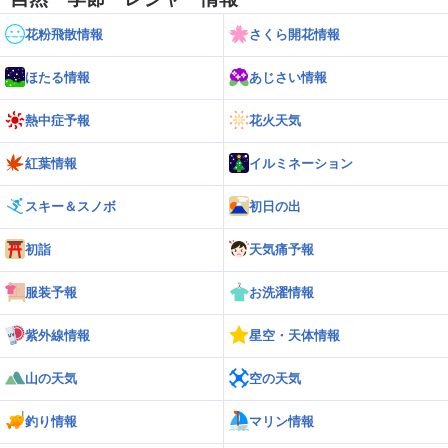
花粉飛散情報
さくら開花情報
ほたる情報
あじさい情報
熱中症予報
花火天気
紅葉情報
イルミネーション
スキー＆スノボ
初日の出
初詣
天気痛予報
服装予報
お洗濯情報
紫外線情報
星空・天体情報
山の天気
空の天気
釣り情報
マリン情報