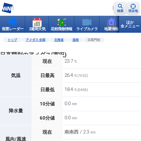
検索
現在地
ほか
全メニュー
雨雲レーダー
2週間天気
花粉飛散情報
ライブカメラ
地震情報
世界天
トップ
アメダス 全国
北海道
道南
日高門別
日高門別のアメダス(実況)
23.7
現在
℃
26.4
気温
日最高
℃ (10:52)
18.4
日最低
℃ (04:56)
0.0
10分値
mm
降水量
0.0
60分値
mm
南南西 / 2.3
現在
m/s
風向/風速