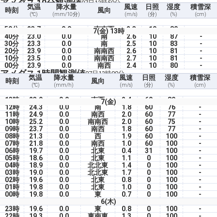
アメダス 10分観測値
07日13時50分
気温
降水量
風速
日照
湿度
積雪深
時刻
風向
(℃)
(mm/10分)
(m/s)
(分)
(%)
(cm)
50分
23.7
0.0
南南西
2.3
10
80
-
7(金) 13時
40分
23.0
0.0
南
2.6
10
87
-
30分
23.3
0.0
南
2.5
10
83
-
20分
23.9
0.0
南南西
2.6
10
81
-
10分
23.5
0.0
南南西
2.7
10
81
-
00分
23.9
0.0
南西
2.4
10
80
-
アメダス 1時間観測値
07日13時00分
気温
降水量
風速
日照
湿度
積雪深
時刻
風向
(℃)
(mm/h)
(m/s)
(分)
(%)
(cm)
13時
23.9
0.0
南西
2.4
60
80
-
7(金)
12時
24.3
0.0
南
1.8
60
76
-
11時
24.9
0.0
南西
2.0
60
77
-
10時
25.2
0.0
南南西
2.0
60
75
-
09時
23.7
0.0
南西
1.8
60
77
-
08時
21.3
0.0
西
1.9
60
100
-
07時
21.8
0.0
南西
1.0
60
100
-
06時
19.7
0.0
北東
0.4
31
100
-
05時
18.6
0.0
北東
1.1
0
100
-
04時
18.9
0.0
北北東
1.4
0
100
-
03時
19.0
0.0
北北東
1.7
0
100
-
02時
19.6
0.0
北東
0.8
0
100
-
01時
19.8
0.0
北東
1.0
0
100
-
00時
19.8
0.0
東
0.7
0
100
-
6(木)
23時
19.6
0.0
東
0.8
0
100
-
22時
19.3
0.0
東南東
1.3
0
100
-