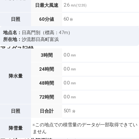
2.6
日最大風速
m/s (12:35)
60
日照
60分値
分
地点名：
日高門別（標高：47m）
所在地：
沙流郡日高町富浜
アメダス記録
0.0
3時間
mm
0.0
24時間
mm
降水量
0.0
48時間
mm
0.0
72時間
mm
501
日照
日合計
分
※この地点での積雪量のデータが一部取得できてい
降雪量
ません