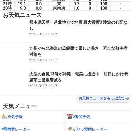
21時
19.1
0.0
東
0.7
0
100
-
20時
19.0
0.0
東南東
1.0
0
100
-
19時
19.3
0.0
南東
1.4
2
100
-
お天気ニュース
18時
20.0
0.0
南東
1.6
0
100
-
17時
20.2
0.0
南南東
1.4
0
100
-
熊本県天草・芦北地方で地震 最大震度3 津波の心配な
16時
21.2
0.0
南南東
3.2
27
100
-
し
15時
23.3
0.0
南南東
3.4
60
79
-
14時
24.0
2026.08.07 07:02
0.0
南
3.1
60
79
-
九州から北海道の広範囲で厳しい暑さ 万全な熱中症
対策を
2026.08.07 11:33
大型の台風13号が沖縄・奄美に接近中 明日にかけ暴
風雨に厳重警戒を
2026.08.07 10:17
お天気ニュースをもっと読む
天気メニュー
天気予報
2週間天気
雨雲レーダー
ゲリラ雷雨レーダー