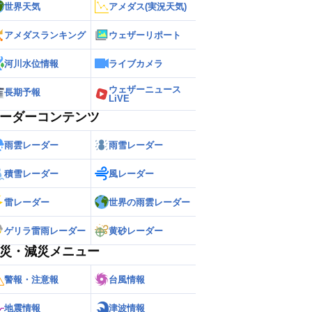
世界天気
アメダス(実況天気)
アメダスランキング
ウェザーリポート
河川水位情報
ライブカメラ
ウェザーニュース
長期予報
LiVE
ーダーコンテンツ
雨雲レーダー
雨雪レーダー
積雪レーダー
風レーダー
雷レーダー
世界の雨雲レーダー
ゲリラ雷雨レーダー
黄砂レーダー
災・減災メニュー
警報・注意報
台風情報
地震情報
津波情報