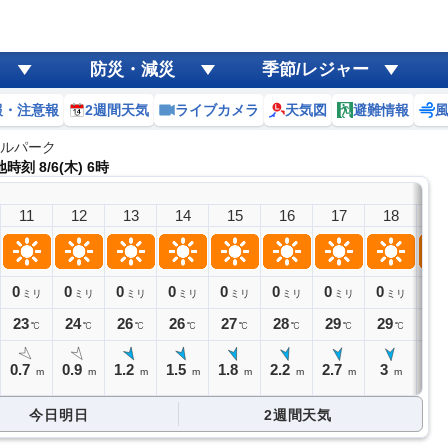
防災・減災
季節/レジャー
報・注意報
2週間天気
ライブカメラ
天気図
避難情報
イルパーク
時刻 8/6(木) 6時
11
12
13
14
15
16
17
18
1
0
0
0
0
0
0
0
0
0
ミリ
ミリ
ミリ
ミリ
ミリ
ミリ
ミリ
ミリ
ミ
23
24
26
26
27
28
29
29
28
℃
℃
℃
℃
℃
℃
℃
℃
0.7
0.9
1.2
1.5
1.8
2.2
2.7
3
2.
m
m
m
m
m
m
m
m
今日明日
2週間天気