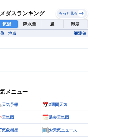
メダスランキング
もっと見る
気温
降水量
風
湿度
順位
地点
観測値
気メニュー
天気予報
2週間天気
天気図
過去天気図
気象衛星
お天気ニュース