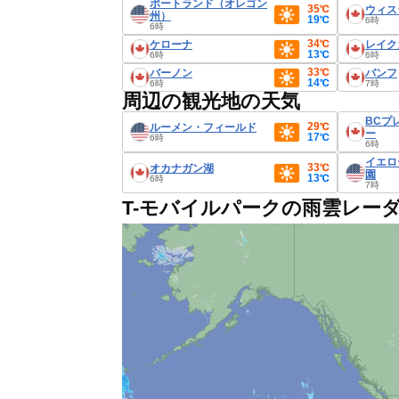
ポートランド（オレゴン
35℃
ウィス
州）
19℃
6時
6時
34℃
ケローナ
レイク
13℃
6時
6時
33℃
バーノン
バンフ
14℃
6時
7時
周辺の観光地の天気
BCプ
29℃
ルーメン・フィールド
ー
17℃
6時
6時
イエロ
33℃
オカナガン湖
園
13℃
6時
7時
T-モバイルパークの雨雲レー