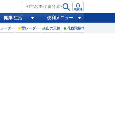
現在地
健康/生活
便利メニュー
風レーダー
雷レーダー
山の天気
花粉飛散情報
世界天気
7日(金)
9
20
21
22
23
0
1
2
3
0
0
0
0
0
0
0
0
リ
ミリ
ミリ
ミリ
ミリ
ミリ
ミリ
ミリ
ミリ
26
25
23
22
21
20
19
19
℃
℃
℃
℃
℃
℃
℃
℃
℃
9
2.7
2.3
1.9
1.4
0.8
0.4
0.2
0.4
m
m
m
m
m
m
m
m
m