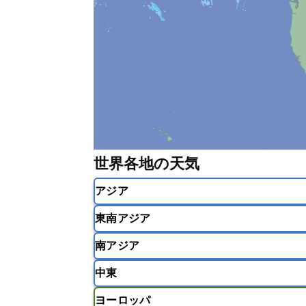
世界各地の天気
アジア
東南アジア
韓国
中国
台湾
香港
南アジア
インドネシア
カンボジア
シン
中東
ベトナム
マレーシア
ミャンマ
インド
スリランカ
ネパール
ヨーロッパ
モルディブ