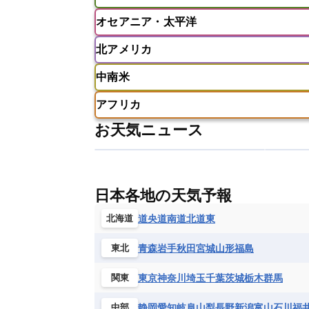
アフガニスタン
アラブ首長国連邦
オセアニア・太平洋
ウズベキスタン
オマーン
カザ
アイスランド
アイルランド
ア
クウェート
サウジアラビア
シ
北アメリカ
イギリス
イタリア
ウクライナ
アメリカ領サモア
オーストラリア
バーレーン
ヨルダン
レバノン
ギリシャ
クロアチア
コソボ
中南米
サモア独立国
ソロモン諸島
タ
アメリカ
アラスカ
カナダ
スイス
スウェーデン
スペイン
ニューカレドニア
ニュージーラン
アフリカ
チェコ
デンマーク
ドイツ
アメリカ領バージン諸島
アルゼン
パラオ
フィジー
マーシャル諸
お天気ニュース
フィンランド
フランス
ブルガ
エクアドル
エルサルバドル
ガ
アルジェリア
アンゴラ
ウガン
ボスニア・ヘルツェゴビナ
ポルト
グレナダ
ケイマン諸島
コスタ
エリトリア国
カメルーン
カー
モルドバ
モンテネグロ
ラトビ
セントクリストファー・ネービス
ギニア
ギニアビサウ共和国
ケ
ルクセンブルク
ルーマニア
ロ
チリ
トリニダード・トバゴ
ド
日本各地の天気予報
コンゴ民主共和国
コートジボワー
ハイチ共和国
バハマ
バルバド
シエラレオネ共和国
ジブチ共和国
道央
道南
道北
道東
北海道
ブラジル
プエルトリコ
ベネズ
セントヘレナ諸島
セーシェル
青森
岩手
秋田
宮城
山形
福島
東北
ボリビア
マルティニーク
メキ
チュニジア
トーゴ
ナイジェリ
ブルキナファソ
ブルンジ共和国
東京
神奈川
埼玉
千葉
茨城
栃木
群馬
関東
マラウイ共和国
マリ
モザンビ
静岡
愛知
岐阜
山梨
長野
新潟
富山
石川
福
中部