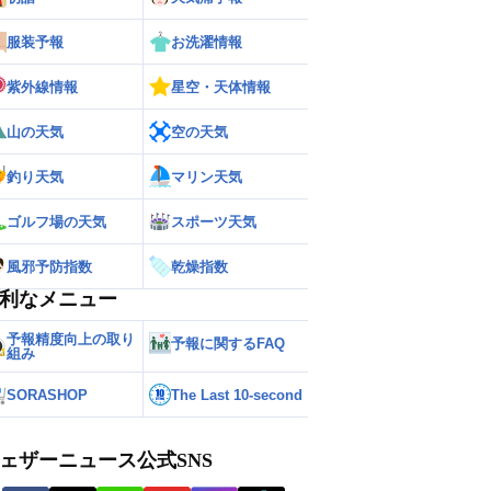
服装予報
お洗濯情報
紫外線情報
星空・天体情報
山の天気
空の天気
釣り天気
マリン天気
ゴルフ場の天気
スポーツ天気
風邪予防指数
乾燥指数
利なメニュー
予報精度向上の取り
予報に関するFAQ
組み
SORASHOP
The Last 10-second
ェザーニュース公式SNS