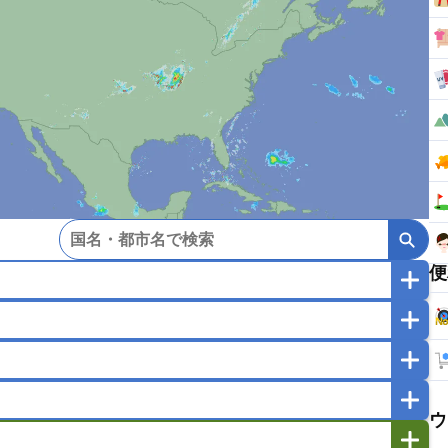
便
マカオ
モンゴル
北朝鮮
ガポール
タイ
フィリピン
ブルネイ
ー
ラオス人民民主共和国
東ティモール民主共和国
バングラデシュ
パキスタン
ブータン王国
ウ