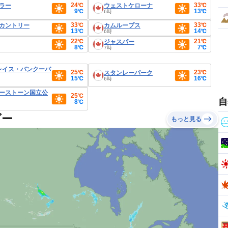
24℃
33℃
ラー
ウェストケローナ
9℃
13℃
6時
33℃
33℃
カントリー
カムループス
13℃
14℃
6時
22℃
21℃
ジャスパー
8℃
7℃
7時
レイス・バンクーバ
25℃
23℃
スタンレーパーク
15℃
16℃
6時
ーストーン国立公
25℃
自
8℃
ダー
もっと見る