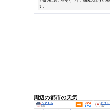
で快適に過ごせそうです。朝晩のほうが寒
す。
周辺の都市の天気
29℃
シアトル
ビクト
17℃
6時
6時