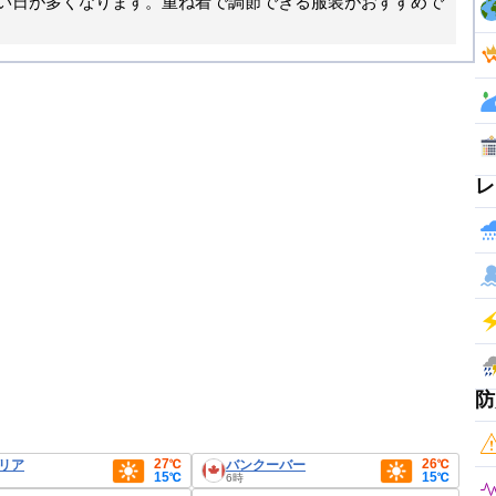
い日が多くなります。重ね着で調節できる服装がおすすめで
レ
防
27℃
26℃
リア
バンクーバー
15℃
15℃
6時