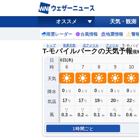
オススメ
天気・観測
雨雲レーダー
台風情報
地震情報
警
T-モバ
トップ
世界天気
北アメリカ
アメリカ
T-モバイルパークの天気予報
現地
日
6日(木)
6
7
8
9
10
時
天気
0
0
0
0
0
降水
ミリ
ミリ
ミリ
ミリ
ミリ
17
17
19
20
22
気温
℃
℃
℃
℃
℃
0.3
0.2
0.1
0.3
0.6
風
m
m
m
m
m
1時間ごと