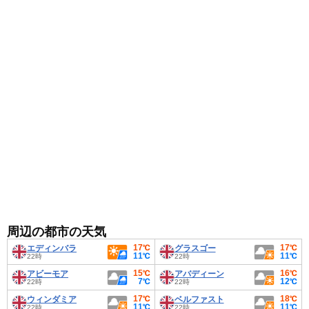
周辺の都市の天気
17℃
17℃
エディンバラ
グラスゴー
11℃
11℃
22時
22時
15℃
16℃
アビーモア
アバディーン
7℃
12℃
22時
22時
17℃
18℃
ウィンダミア
ベルファスト
11℃
11℃
22時
22時