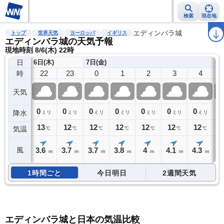
検索
現在地
雨雲レーダー
台風情報
地震情報
警報・注意報
エディンバラ城
2週間天気
ラ
トップ
世界天気
ヨーロッパ
イギリス
エディンバラ城の天気予報
現地時刻 8/6(木) 22時
日
6日(木)
7日(金)
22
23
0
1
2
3
4
時
天気
0
0
0
0
0
0
0
0
降水
ミリ
ミリ
ミリ
ミリ
ミリ
ミリ
ミリ
13
12
12
12
12
12
12
1
気温
℃
℃
℃
℃
℃
℃
℃
3.6
3.7
3.7
3.8
4
4.1
4.3
4
風
m
m
m
m
m
m
m
1時間ごと
今日明日
2週間天気
エディンバラ城と日本の気温比較