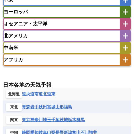
インド
スリランカ
ネパール
マレーシア
ミャンマー
ヨーロッパ
バングラデシュ
パキスタン
ブータン王国
アフガニスタン
アラブ首長国連邦
イエメン
ラオス人民民主共和国
東ティモール民主共和国
モルディブ
オセアニア・太平洋
イスラエル
イラク
イラン
アイスランド
アイルランド
ウズベキスタン
オマーン
カザフスタン
北アメリカ
アゼルバイジャン
アルバニア
アルメニア
アメリカ領サモア
オーストラリア
キリバス
カタール
キプロス
キルギス
イギリス
イタリア
ウクライナ
中南米
クック諸島
グアム
サイパン
クウェート
サウジアラビア
シリア
アメリカ
アラスカ
カナダ
エストニア
オランダ
オーストリア
サモア独立国
ソロモン諸島
タヒチ
タジキスタン
トルクメニスタン
トルコ
アフリカ
バーミューダ諸島
ギリシャ
クロアチア
コソボ
アメリカ領バージン諸島
アルゼンチン
ツバル
トンガ
ナウル共和国
ニウエ
バーレーン
ヨルダン
レバノン
サンマリノ共和国
ジブラルタル
ジョージア
アンティグア・バーブーダ
ウルグアイ
ニューカレドニア
ニュージーランド
ハワイ
アルジェリア
アンゴラ
ウガンダ
スイス
スウェーデン
スペイン
エクアドル
エルサルバドル
ガイアナ
バヌアツ
パプアニューギニア
パラオ
エジプト
エスワティニ王国
エチオピア
日本各地の天気予報
スロバキア
スロベニア共和国
セルビア
キューバ
グアテマラ
グアドループ
フィジー
マーシャル諸島
ミクロネシア連邦
エリトリア国
カメルーン
カーボベルデ
道央
道南
道北
道東
北海道
チェコ
デンマーク
ドイツ
ノルウェー
グレナダ
ケイマン諸島
コスタリカ
ワリス・フテュナ
ガボン
ガンビア
ガーナ共和国
ギニア
ハンガリー
バチカン市国
フィンランド
コロンビア
ジャマイカ
スリナム
青森
岩手
秋田
宮城
山形
福島
東北
ギニアビサウ共和国
ケニア
コモロ連合
フランス
ブルガリア
ベラルーシ
セントクリストファー・ネービス
コンゴ共和国
コンゴ民主共和国
ベルギー
ボスニア・ヘルツェゴビナ
東京
神奈川
埼玉
千葉
茨城
栃木
群馬
関東
セントビンセント及びグレナディーン諸島
コートジボワール
ポルトガル
ポーランド
マルタ
セントルシア
チリ
トリニダード・トバゴ
静岡
愛知
岐阜
山梨
長野
新潟
富山
石川
福井
中部
サントメ・プリンシペ民主共和国
ザンビア共和国