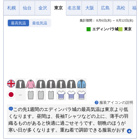
札幌
仙台
金沢
東京
名古屋
大阪
広島
高松
福
集計期間： 8月6日(木) ～ 8月12日(水)
最高気温
最低気温
エディンバラ城
東京
服装アイコンの説明
この先1週間のエディンバラ城の最高気温は東京より低
くなります。昼間は、長袖Tシャツなどの上に、薄手の羽
織るものがあると快適に過ごせそうです。朝晩のほうが
寒い日が多くなります。重ね着で調節できる服装がおす
すめです。