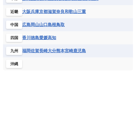
モナコ公国
モルドバ
モンテネグロ
ドミニカ共和国
ドミニカ国
シエラレオネ共和国
ジブチ共和国
ラトビア
リトアニア
リヒテンシュタイン
大阪
兵庫
京都
滋賀
奈良
和歌山
三重
近畿
ニカラグア共和国
ハイチ共和国
バハマ
ジンバブエ
スーダン
セネガル
ルクセンブルク
ルーマニア
ロシア
バルバドス
パナマ
パラグアイ
広島
岡山
山口
島根
鳥取
中国
セントヘレナ諸島
セーシェル
北マケドニア
フランス領ギアナ
ブラジル
プエルトリコ
ソマリア連邦共和国
タンザニア
チャド
香川
徳島
愛媛
高知
四国
ベネズエラ
ベリーズ
ペルー
チュニジア
トーゴ
ナイジェリア連邦共和国
ホンジュラス
ボリビア
マルティニーク
福岡
佐賀
長崎
大分
熊本
宮崎
鹿児島
九州
ナミビア
ニジェール
ブルキナファソ
メキシコ
ブルンジ共和国
ベナン
ボツワナ
沖縄
マダガスカル
マラウイ共和国
マリ
モザンビーク
モロッコ
モーリシャス共和国
モーリタニア
リビア
リベリア共和国
ルワンダ共和国
レソト王国
中央アフリカ共和国
南アフリカ共和国
南スーダン
赤道ギニア共和国