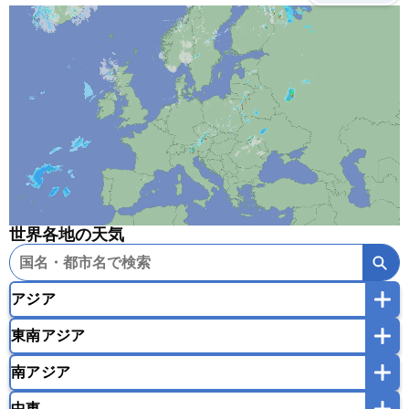
世界各地の天気
アジア
東南アジア
韓国
中国
台湾
香港
マカオ
南アジア
モンゴル
北朝鮮
インドネシア
カンボジア
シンガポール
中東
タイ
フィリピン
ブルネイ
ベトナム