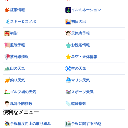
紅葉情報
イルミネーション
スキー＆スノボ
初日の出
初詣
天気痛予報
服装予報
お洗濯情報
紫外線情報
星空・天体情報
山の天気
空の天気
釣り天気
マリン天気
ゴルフ場の天気
スポーツ天気
風邪予防指数
乾燥指数
便利なメニュー
予報精度向上の取り組み
予報に関するFAQ