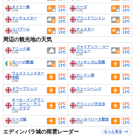
15℃
18℃
タイリー島
リーズ
13℃
12℃
22時
22時
18℃
18℃
マンチェスター
ブリッドリントン
13℃
12℃
22時
22時
18℃
18℃
リバプール
チェスター
13℃
13℃
22時
22時
周辺の観光地の天気
ジャイアンツ・コー
16℃
16℃
アニック城
ズウェー
12℃
13℃
22時
22時
16℃
23℃
モハーの断崖
バッキンガム宮殿
13℃
14℃
22時
22時
ウェストミンスター
23℃
23℃
ロンドン塔
寺院
14℃
14℃
22時
22時
23℃
23℃
タワーブリッジ
ストーンヘンジ
14℃
11℃
22時
22時
オール・イングラン
23℃
23℃
ド・ローン・テニ
グリニッジ天文台
13℃
15℃
22時
ス・クラブ
22時
23℃
23℃
リーズ城
カンタベリー大聖堂
12℃
12℃
22時
22時
エディンバラ城の雨雲レーダー
もっと見る