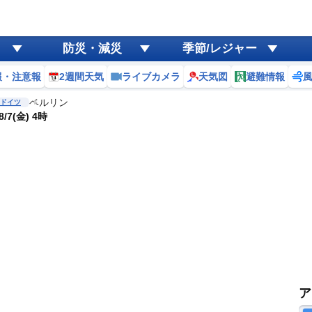
防災・減災
季節/レジャー
報・注意報
2週間天気
ライブカメラ
天気図
避難情報
ベルリン
ドイツ
/7(金) 4時
ア