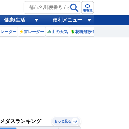
現在地
健康/生活
便利メニュー
風レーダー
雷レーダー
山の天気
花粉飛散情報
世界天気
メダスランキング
もっと見る