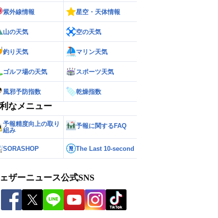
紫外線情報
星空・天体情報
山の天気
空の天気
釣り天気
マリン天気
ゴルフ場の天気
スポーツ天気
風邪予防指数
乾燥指数
利なメニュー
予報精度向上の取り
予報に関するFAQ
組み
SORASHOP
The Last 10-second
ェザーニュース公式SNS