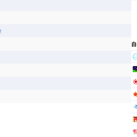
ス
パナマ
パラグアイ
フランス領ギアナ
ジンバブエ
スーダン
セネガル
エラ
ベリーズ
ペルー
ホンジュラス
ソマリア連邦共和国
タンザニア
チャド
シコ
ア連邦共和国
ナミビア
ニジェール
井
ベナン
ボツワナ
マダガスカル
ーク
モロッコ
モーリシャス共和国
自
共和国
ルワンダ共和国
レソト王国
和国
南スーダン
赤道ギニア共和国