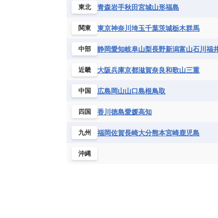
ハイチ共和国
バハマ
バルバド
青森
岩手
秋田
宮城
山形
福島
東北
シエラレオネ共和国
ジブチ共和国
ブラジル
プエルトリコ
ベネズ
セントヘレナ諸島
セーシェル
東京
神奈川
埼玉
千葉
茨城
栃木
群馬
関東
ボリビア
マルティニーク
メキ
チュニジア
トーゴ
ナイジェリ
静岡
愛知
岐阜
山梨
長野
新潟
富山
石川
福
中部
ブルキナファソ
ブルンジ共和国
マラウイ共和国
マリ
モザンビ
大阪
兵庫
京都
滋賀
奈良
和歌山
三重
近畿
モーリタニア
リビア
リベリア
広島
岡山
山口
島根
鳥取
中国
中央アフリカ共和国
南アフリカ共
香川
徳島
愛媛
高知
四国
福岡
佐賀
長崎
大分
熊本
宮崎
鹿児島
九州
沖縄