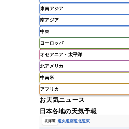
東南アジア
韓国
中国
台湾
香港
南アジア
インドネシア
カンボジア
シン
中東
ベトナム
マレーシア
ミャンマ
インド
スリランカ
ネパール
ヨーロッパ
モルディブ
アフガニスタン
アラブ首長国連邦
オセアニア・太平洋
ウズベキスタン
オマーン
カザ
アイスランド
アイルランド
ア
クウェート
サウジアラビア
シ
北アメリカ
イギリス
イタリア
ウクライナ
アメリカ領サモア
オーストラリア
バーレーン
ヨルダン
レバノン
ギリシャ
クロアチア
コソボ
中南米
サモア独立国
ソロモン諸島
タ
アメリカ
アラスカ
カナダ
スイス
スウェーデン
スペイン
ニューカレドニア
ニュージーラン
アフリカ
チェコ
デンマーク
ドイツ
アメリカ領バージン諸島
アルゼン
パラオ
フィジー
マーシャル諸
お天気ニュース
フィンランド
フランス
ブルガ
エクアドル
エルサルバドル
ガ
アルジェリア
アンゴラ
ウガン
ボスニア・ヘルツェゴビナ
ポルト
グレナダ
ケイマン諸島
コスタ
日本各地の天気予報
エリトリア国
カメルーン
カー
モルドバ
モンテネグロ
ラトビ
セントクリストファー・ネービス
ギニア
ギニアビサウ共和国
ケ
道央
道南
道北
道東
北海道
ルクセンブルク
ルーマニア
ロ
チリ
トリニダード・トバゴ
ド
コンゴ民主共和国
コートジボワー