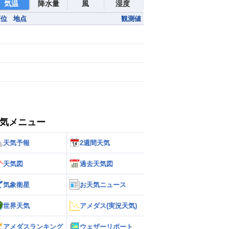
気温
降水量
風
湿度
順位
地点
観測値
気メニュー
天気予報
2週間天気
天気図
過去天気図
気象衛星
お天気ニュース
世界天気
アメダス(実況天気)
アメダスランキング
ウェザーリポート