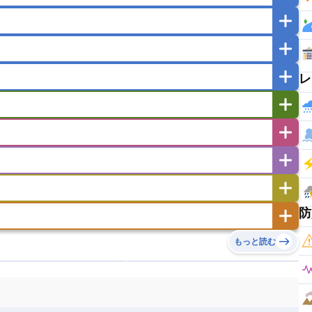
マカオ
モンゴル
北朝鮮
ガポール
タイ
フィリピン
ブルネイ
ー
ラオス人民民主共和国
東ティモール民主共和国
レ
バングラデシュ
パキスタン
ブータン王国
イエメン
イスラエル
イラク
イラン
フスタン
カタール
キプロス
キルギス
ゼルバイジャン
アルバニア
アルメニア
リア
タジキスタン
トルクメニスタン
トルコ
エストニア
オランダ
オーストリア
キリバス
クック諸島
グアム
サイパン
サンマリノ共和国
ジブラルタル
ジョージア
ヒチ
ツバル
トンガ
ナウル共和国
ニウエ
バーミューダ諸島
スロバキア
スロベニア共和国
セルビア
ド
ハワイ
バヌアツ
パプアニューギニア
防
ノルウェー
ハンガリー
バチカン市国
チン
アンティグア・バーブーダ
ウルグアイ
島
ミクロネシア連邦
ワリス・フテュナ
リア
ベラルーシ
ベルギー
もっと読む
イアナ
キューバ
グアテマラ
グアドループ
ダ
エジプト
エスワティニ王国
エチオピア
ガル
ポーランド
マルタ
モナコ公国
リカ
コロンビア
ジャマイカ
スリナム
ボベルデ
ガボン
ガンビア
ガーナ共和国
ア
リトアニア
リヒテンシュタイン
セントビンセント及びグレナディーン諸島
セントルシア
ニア
コモロ連合
コンゴ共和国
シア
北マケドニア
ミニカ共和国
ドミニカ国
ニカラグア共和国
ル
サントメ・プリンシペ民主共和国
ザンビア共和国