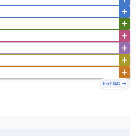
ガポール
タイ
フィリピン
ブルネイ
ー
ラオス人民民主共和国
東ティモール民主共和国
バングラデシュ
パキスタン
ブータン王国
イエメン
イスラエル
イラク
イラン
フスタン
カタール
キプロス
キルギス
ゼルバイジャン
アルバニア
アルメニア
リア
タジキスタン
トルクメニスタン
トルコ
エストニア
オランダ
オーストリア
キリバス
クック諸島
グアム
サイパン
サンマリノ共和国
ジブラルタル
ジョージア
ヒチ
ツバル
トンガ
ナウル共和国
ニウエ
バーミューダ諸島
スロバキア
スロベニア共和国
セルビア
ド
ハワイ
バヌアツ
パプアニューギニア
ノルウェー
ハンガリー
バチカン市国
チン
アンティグア・バーブーダ
ウルグアイ
島
ミクロネシア連邦
ワリス・フテュナ
リア
ベラルーシ
ベルギー
もっと読む
イアナ
キューバ
グアテマラ
グアドループ
ダ
エジプト
エスワティニ王国
エチオピア
ガル
ポーランド
マルタ
モナコ公国
リカ
コロンビア
ジャマイカ
スリナム
ボベルデ
ガボン
ガンビア
ガーナ共和国
ア
リトアニア
リヒテンシュタイン
セントビンセント及びグレナディーン諸島
セントルシア
ニア
コモロ連合
コンゴ共和国
シア
北マケドニア
ミニカ共和国
ドミニカ国
ニカラグア共和国
ル
サントメ・プリンシペ民主共和国
ザンビア共和国
ス
パナマ
パラグアイ
フランス領ギアナ
ジンバブエ
スーダン
セネガル
エラ
ベリーズ
ペルー
ホンジュラス
ソマリア連邦共和国
タンザニア
チャド
シコ