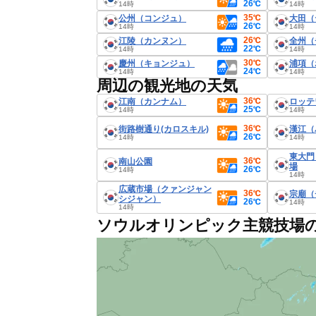
26℃
14時
14時
35℃
公州（コンジュ）
大田（
26℃
14時
14時
26℃
江陵（カンヌン）
全州（
22℃
14時
14時
30℃
慶州（キョンジュ）
浦項（
24℃
14時
14時
周辺の観光地の天気
36℃
江南（カンナム）
ロッテ
25℃
14時
14時
36℃
街路樹通り(カロスキル)
漢江（
26℃
14時
14時
東大門
36℃
南山公園
場
26℃
14時
14時
広蔵市場（クァンジャン
36℃
宗廟（
シジャン）
26℃
14時
14時
ソウルオリンピック主競技場