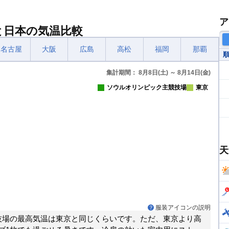
ア
と日本の気温比較
名古屋
大阪
広島
高松
福岡
那覇
集計期間： 8月8日(土) ～ 8月14日(金)
ソウルオリンピック主競技場
東京
天
服装アイコンの説明
技場の最高気温は東京と同じくらいです。ただ、東京より高