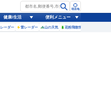
現在地
健康/生活
便利メニュー
風レーダー
雷レーダー
山の天気
花粉飛散情報
世界天気
4
5
6
7
8
9
10
11
0
0
0
0
0
0
0
0
ミリ
ミリ
ミリ
ミリ
ミリ
ミリ
ミリ
ミリ
ミリ
25
24
25
25
26
28
29
30
℃
℃
℃
℃
℃
℃
℃
℃
℃
1
3.1
3.1
3.1
3.3
3.4
3.5
3.8
4.2
m
m
m
m
m
m
m
m
m