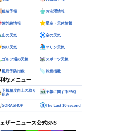
服装予報
お洗濯情報
紫外線情報
星空・天体情報
山の天気
空の天気
釣り天気
マリン天気
ゴルフ場の天気
スポーツ天気
風邪予防指数
乾燥指数
利なメニュー
予報精度向上の取り
予報に関するFAQ
組み
SORASHOP
The Last 10-second
ェザーニュース公式SNS