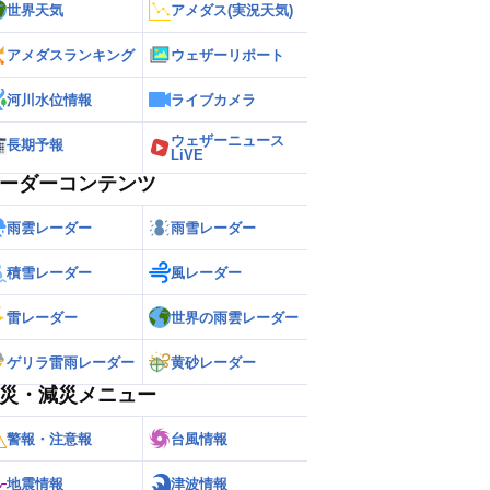
世界天気
アメダス(実況天気)
アメダスランキング
ウェザーリポート
河川水位情報
ライブカメラ
ウェザーニュース
長期予報
LiVE
ーダーコンテンツ
雨雲レーダー
雨雪レーダー
積雪レーダー
風レーダー
雷レーダー
世界の雨雲レーダー
ゲリラ雷雨レーダー
黄砂レーダー
災・減災メニュー
警報・注意報
台風情報
地震情報
津波情報