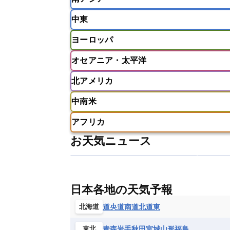
インドネシア
カンボジア
シン
中東
ベトナム
マレーシア
ミャンマ
インド
スリランカ
ネパール
ヨーロッパ
モルディブ
アフガニスタン
アラブ首長国連邦
オセアニア・太平洋
ウズベキスタン
オマーン
カザ
アイスランド
アイルランド
ア
クウェート
サウジアラビア
シ
北アメリカ
イギリス
イタリア
ウクライナ
アメリカ領サモア
オーストラリア
バーレーン
ヨルダン
レバノン
ギリシャ
クロアチア
コソボ
中南米
サモア独立国
ソロモン諸島
タ
アメリカ
アラスカ
カナダ
スイス
スウェーデン
スペイン
ニューカレドニア
ニュージーラン
アフリカ
チェコ
デンマーク
ドイツ
アメリカ領バージン諸島
アルゼン
パラオ
フィジー
マーシャル諸
お天気ニュース
フィンランド
フランス
ブルガ
エクアドル
エルサルバドル
ガ
アルジェリア
アンゴラ
ウガン
ボスニア・ヘルツェゴビナ
ポルト
グレナダ
ケイマン諸島
コスタ
エリトリア国
カメルーン
カー
モルドバ
モンテネグロ
ラトビ
セントクリストファー・ネービス
ギニア
ギニアビサウ共和国
ケ
ルクセンブルク
ルーマニア
ロ
チリ
トリニダード・トバゴ
ド
日本各地の天気予報
コンゴ民主共和国
コートジボワー
ハイチ共和国
バハマ
バルバド
シエラレオネ共和国
ジブチ共和国
道央
道南
道北
道東
北海道
ブラジル
プエルトリコ
ベネズ
セントヘレナ諸島
セーシェル
青森
岩手
秋田
宮城
山形
福島
東北
ボリビア
マルティニーク
メキ