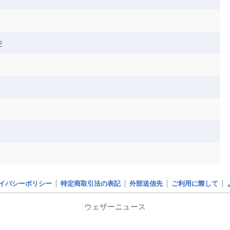
ア連邦共和国
ナミビア
ニジェール
ベナン
ボツワナ
マダガスカル
ーク
モロッコ
モーリシャス共和国
井
共和国
ルワンダ共和国
レソト王国
和国
南スーダン
赤道ギニア共和国
イバシーポリシー
特定商取引法の表記
外部送信先
ご利用に際して
ウェザーニュース