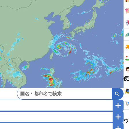
便
マカオ
モンゴル
北朝鮮
ウ