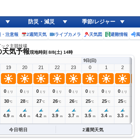
防災・減災
季節/レジャー
報・注意報
2週間天気
ライブカメラ
天気図
避難情報
ピック主競技場
の天気予報
現地時刻 8/8(土) 14時
9日(日)
19
20
21
22
23
0
1
2
3
0
0
0
0
0
0
0
0
0
ミリ
ミリ
ミリ
ミリ
ミリ
ミリ
ミリ
ミリ
30
28
27
26
26
25
25
25
25
℃
℃
℃
℃
℃
℃
℃
℃
4.9
4.4
4.2
3.9
3.7
3.5
3.4
3.3
3.
m
m
m
m
m
m
m
m
今日明日
2週間天気