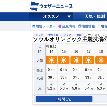
オススメ
天気・観測
雨雲レーダー
台風情報
地震情報
警
ソウルオリン
トップ
世界天気
アジア
韓国
ソウルオリンピック主競技場
日
8日(土)
14
15
16
17
18
時
天気
0
0
0
0
0
降水
ミリ
ミリ
ミリ
ミリ
ミリ
36
35
34
33
31
気温
℃
℃
℃
℃
℃
5.2
5.8
5.6
5.4
5.3
風
m
m
m
m
m
1時間ごと