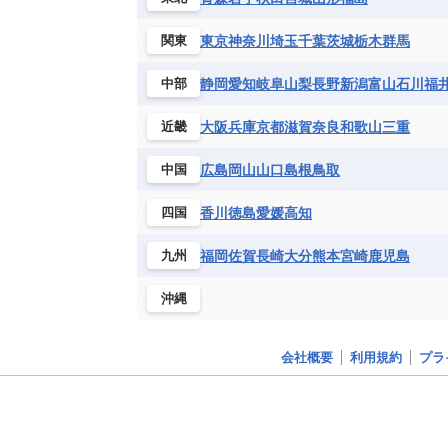
チュニジア
トーゴ
ナイジェリ
ブルキナファソ
ブルンジ共和国
東京
神奈川
埼玉
千葉
茨城
栃木
群馬
関東
マラウイ共和国
マリ
モザンビ
静岡
愛知
岐阜
山梨
長野
新潟
富山
石川
福
中部
モーリタニア
リビア
リベリア
中央アフリカ共和国
南アフリカ共
大阪
兵庫
京都
滋賀
奈良
和歌山
三重
近畿
広島
岡山
山口
島根
鳥取
中国
香川
徳島
愛媛
高知
四国
福岡
佐賀
長崎
大分
熊本
宮崎
鹿児島
九州
沖縄
会社概要
利用規約
プラ