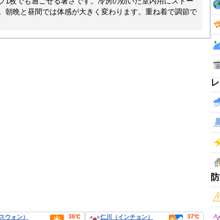
ブ1枚でも過ごせる暑さです。冷房の効いた室内用にストー
。朝晩と昼間では体感が大きく変わります。重ね着で調節で
レ
防
36℃
37℃
スウォン）
仁川（インチョン）