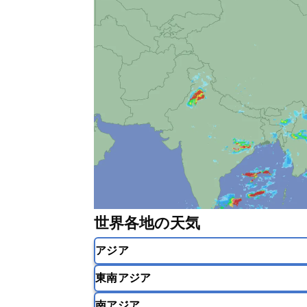
世界各地の天気
アジア
東南アジア
韓国
中国
台湾
香港
南アジア