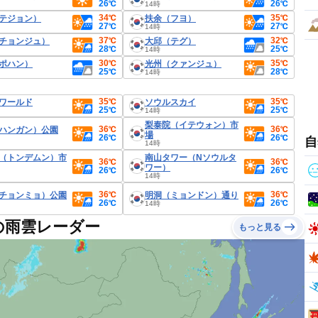
26℃
26℃
14時
34℃
35℃
テジョン）
扶余（フヨ）
27℃
27℃
14時
37℃
32℃
チョンジュ）
大邱（テグ）
28℃
25℃
14時
30℃
35℃
ポハン）
光州（クァンジュ）
25℃
28℃
14時
35℃
35℃
ワールド
ソウルスカイ
25℃
25℃
14時
梨泰院（イテウォン）市
36℃
36℃
ハンガン）公園
場
26℃
26℃
自
14時
（トンデムン）市
南山タワー（Nソウルタ
36℃
36℃
ワー）
26℃
26℃
14時
36℃
36℃
チョンミョ）公園
明洞（ミョンドン）通り
26℃
26℃
14時
の雨雲レーダー
もっと見る