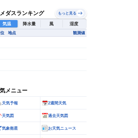
メダスランキング
もっと見る
気温
降水量
風
湿度
順位
地点
観測値
気メニュー
天気予報
2週間天気
天気図
過去天気図
気象衛星
お天気ニュース