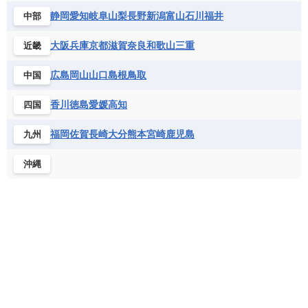
ポルトガル
ポーランド
マルタ
セントルシア
チリ
トリニダード・トバゴ
静岡
愛知
岐阜
山梨
長野
新潟
富山
石川
福井
中部
サントメ・プリンシペ民主共和国
ザンビア共和国
モナコ公国
モルドバ
モンテネグロ
ドミニカ共和国
ドミニカ国
シエラレオネ共和国
ジブチ共和国
ラトビア
リトアニア
リヒテンシュタイン
大阪
兵庫
京都
滋賀
奈良
和歌山
三重
近畿
ニカラグア共和国
ハイチ共和国
バハマ
ジンバブエ
スーダン
セネガル
ルクセンブルク
ルーマニア
ロシア
バルバドス
パナマ
パラグアイ
広島
岡山
山口
島根
鳥取
中国
セントヘレナ諸島
セーシェル
北マケドニア
フランス領ギアナ
ブラジル
プエルトリコ
ソマリア連邦共和国
タンザニア
チャド
香川
徳島
愛媛
高知
四国
ベネズエラ
ベリーズ
ペルー
チュニジア
トーゴ
ナイジェリア連邦共和国
ホンジュラス
ボリビア
マルティニーク
福岡
佐賀
長崎
大分
熊本
宮崎
鹿児島
九州
ナミビア
ニジェール
ブルキナファソ
メキシコ
ブルンジ共和国
ベナン
ボツワナ
沖縄
マダガスカル
マラウイ共和国
マリ
モザンビーク
モロッコ
モーリシャス共和国
モーリタニア
リビア
リベリア共和国
ルワンダ共和国
レソト王国
中央アフリカ共和国
南アフリカ共和国
南スーダン
赤道ギニア共和国