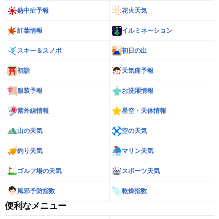
熱中症予報
花火天気
紅葉情報
イルミネーション
スキー＆スノボ
初日の出
初詣
天気痛予報
服装予報
お洗濯情報
紫外線情報
星空・天体情報
山の天気
空の天気
釣り天気
マリン天気
ゴルフ場の天気
スポーツ天気
風邪予防指数
乾燥指数
便利なメニュー