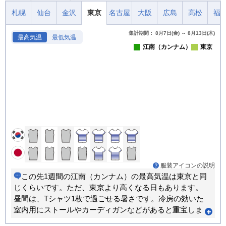
札幌
仙台
金沢
東京
名古屋
大阪
広島
高松
福
集計期間： 8月7日(金) ～ 8月13日(木)
最高気温
最低気温
江南（カンナム）
東京
服装アイコンの説明
この先1週間の江南（カンナム）の最高気温は東京と同
じくらいです。ただ、東京より高くなる日もあります。
昼間は、Tシャツ1枚で過ごせる暑さです。冷房の効いた
室内用にストールやカーディガンなどがあると重宝しま
す。朝晩のほうが寒い日が多くなります。重ね着で調節