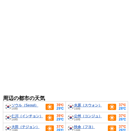
できる服装がおすすめです。
周辺の都市の天気
39℃
37℃
ソウル（Seoul）
水原（スウォン）
29℃
28℃
16時
16時
39℃
37℃
仁川（インチョン）
公州（コンジュ）
29℃
26℃
16時
16時
37℃
37℃
大田（テジョン）
扶余（フヨ）
26℃
26℃
16時
16時