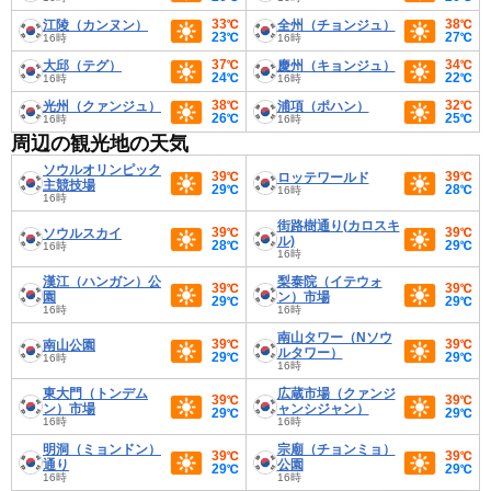
33℃
38℃
江陵（カンヌン）
全州（チョンジュ）
23℃
27℃
16時
16時
37℃
34℃
大邱（テグ）
慶州（キョンジュ）
24℃
22℃
16時
16時
38℃
32℃
光州（クァンジュ）
浦項（ポハン）
26℃
25℃
16時
16時
周辺の観光地の天気
ソウルオリンピック
39℃
39℃
ロッテワールド
主競技場
29℃
28℃
16時
16時
街路樹通り(カロスキ
39℃
39℃
ソウルスカイ
ル)
28℃
29℃
16時
16時
漢江（ハンガン）公
梨泰院（イテウォ
39℃
39℃
園
ン）市場
29℃
29℃
16時
16時
南山タワー（Nソウ
39℃
39℃
南山公園
ルタワー）
29℃
29℃
16時
16時
東大門（トンデム
広蔵市場（クァンジ
39℃
39℃
ン）市場
ャンシジャン）
29℃
29℃
16時
16時
明洞（ミョンドン）
宗廟（チョンミョ）
39℃
39℃
通り
公園
29℃
29℃
16時
16時