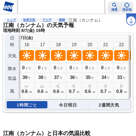
検索
現在地
雨雲レーダー
台風情報
地震情報
江南（カンナム）
警報・注意報
2週間天気
ラ
トップ
世界天気
アジア
韓国
江南（カンナム）の天気予報
現地時刻 8/7(金) 16時
日
7日(金)
16
17
18
19
20
21
22
時
天気
0
0
0
0
0
0
0
0
降水
ミリ
ミリ
ミリ
ミリ
ミリ
ミリ
ミリ
39
38
37
36
35
34
33
3
気温
℃
℃
℃
℃
℃
℃
℃
0.6
0.6
0.6
0.7
0.6
0.7
0.8
0
風
m
m
m
m
m
m
m
1時間ごと
今日明日
2週間天気
江南（カンナム）と日本の気温比較