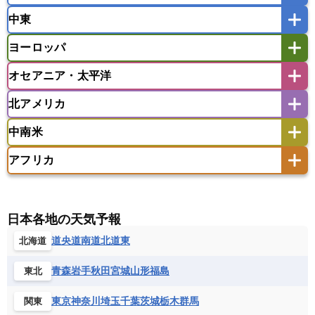
中東
タイ
フィリピン
ブルネイ
ベトナム
インド
スリランカ
ネパール
マレーシア
ミャンマー
ヨーロッパ
バングラデシュ
パキスタン
ブータン王国
アフガニスタン
アラブ首長国連邦
イエメン
ラオス人民民主共和国
東ティモール民主共和国
モルディブ
オセアニア・太平洋
イスラエル
イラク
イラン
アイスランド
アイルランド
ウズベキスタン
オマーン
カザフスタン
北アメリカ
アゼルバイジャン
アルバニア
アルメニア
アメリカ領サモア
オーストラリア
キリバス
カタール
キプロス
キルギス
イギリス
イタリア
ウクライナ
中南米
クック諸島
グアム
サイパン
クウェート
サウジアラビア
シリア
アメリカ
アラスカ
カナダ
エストニア
オランダ
オーストリア
サモア独立国
ソロモン諸島
タヒチ
タジキスタン
トルクメニスタン
トルコ
アフリカ
バーミューダ諸島
ギリシャ
クロアチア
コソボ
アメリカ領バージン諸島
アルゼンチン
ツバル
トンガ
ナウル共和国
ニウエ
バーレーン
ヨルダン
レバノン
サンマリノ共和国
ジブラルタル
ジョージア
アンティグア・バーブーダ
ウルグアイ
ニューカレドニア
ニュージーランド
ハワイ
アルジェリア
アンゴラ
ウガンダ
スイス
スウェーデン
スペイン
エクアドル
エルサルバドル
ガイアナ
バヌアツ
パプアニューギニア
パラオ
エジプト
エスワティニ王国
エチオピア
日本各地の天気予報
スロバキア
スロベニア共和国
セルビア
キューバ
グアテマラ
グアドループ
フィジー
マーシャル諸島
ミクロネシア連邦
エリトリア国
カメルーン
カーボベルデ
道央
道南
道北
道東
北海道
チェコ
デンマーク
ドイツ
ノルウェー
グレナダ
ケイマン諸島
コスタリカ
ワリス・フテュナ
ガボン
ガンビア
ガーナ共和国
ギニア
ハンガリー
バチカン市国
フィンランド
コロンビア
ジャマイカ
スリナム
青森
岩手
秋田
宮城
山形
福島
東北
ギニアビサウ共和国
ケニア
コモロ連合
フランス
ブルガリア
ベラルーシ
セントクリストファー・ネービス
コンゴ共和国
コンゴ民主共和国
ベルギー
ボスニア・ヘルツェゴビナ
東京
神奈川
埼玉
千葉
茨城
栃木
群馬
関東
セントビンセント及びグレナディーン諸島
コートジボワール