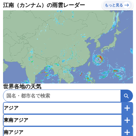
江南（カンナム）の雨雲レーダー
もっと見る
世界各地の天気
アジア
東南アジア
韓国
中国
台湾
香港
マカオ
南アジア
モンゴル
北朝鮮
インドネシア
カンボジア
シンガポール