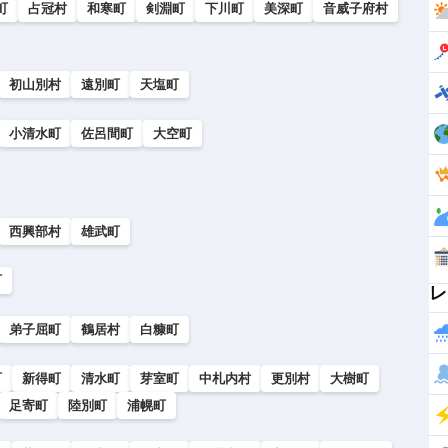
町
占冠村
和寒町
剣淵町
下川町
美深町
音威子府村
初山別村
遠別町
天塩町
小清水町
佐呂間町
大空町
西興部村
雄武町
町
レ
弟子屈町
鶴居村
白糠町
町
新得町
清水町
芽室町
中札内村
更別村
大樹町
足寄町
陸別町
浦幌町