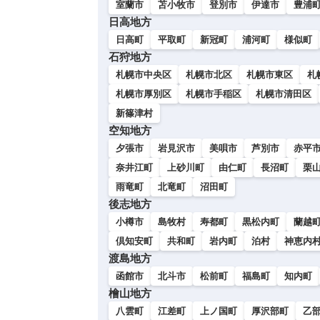
室蘭市
苫小牧市
登別市
伊達市
豊浦
日高地方
日高町
平取町
新冠町
浦河町
様似町
石狩地方
札幌市中央区
札幌市北区
札幌市東区
札
札幌市厚別区
札幌市手稲区
札幌市清田区
新篠津村
空知地方
夕張市
岩見沢市
美唄市
芦別市
赤平
奈井江町
上砂川町
由仁町
長沼町
栗
雨竜町
北竜町
沼田町
後志地方
小樽市
島牧村
寿都町
黒松内町
蘭越
倶知安町
共和町
岩内町
泊村
神恵内
渡島地方
函館市
北斗市
松前町
福島町
知内町
檜山地方
八雲町
江差町
上ノ国町
厚沢部町
乙