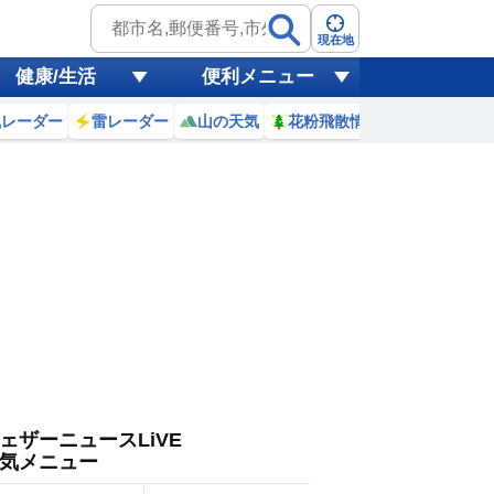
ゲリラ
風
現在地
健康/生活
便利メニュー
黄砂
風レーダー
雷レーダー
山の天気
花粉飛散情報
世界天気
天気
台風
ェザーニュースLiVE
気メニュー