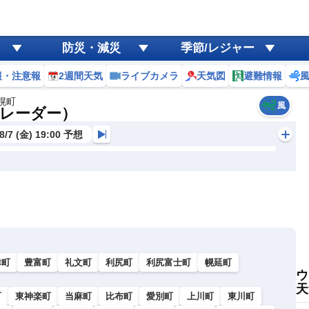
防災・減災
季節/レジャー
報・注意報
2週間天気
ライブカメラ
天気図
避難情報
幌町
風
レーダー）
8/7 (金) 19:00 予想
幸町
豊富町
礼文町
利尻町
利尻富士町
幌延町
ウ
天
町
東神楽町
当麻町
比布町
愛別町
上川町
東川町