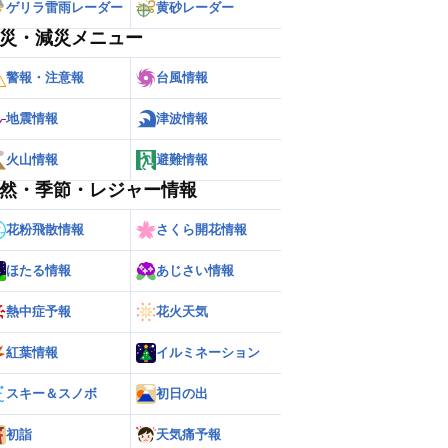
ゲリラ雷雨レーダー
黄砂レーダー
災・減災メニュー
警報・注意報
台風情報
地震情報
津波情報
火山情報
避難情報
然・季節・レジャー情報
花粉飛散情報
さくら開花情報
ほたる情報
あじさい情報
熱中症予報
花火天気
紅葉情報
イルミネーション
スキー＆スノボ
初日の出
初詣
天気痛予報