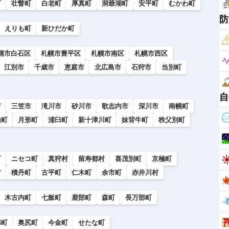
町
壮瞥町
白老町
厚真町
洞爺湖町
安平町
むかわ町
防
えりも町
新ひだか町
幌市白石区
札幌市豊平区
札幌市南区
札幌市西区
江別市
千歳市
恵庭市
北広島市
石狩市
当別町
自
市
三笠市
滝川市
砂川市
歌志内市
深川市
南幌町
山町
月形町
浦臼町
新十津川町
妹背牛町
秩父別町
町
ニセコ町
真狩村
留寿都村
喜茂別町
京極町
村
積丹町
古平町
仁木町
余市町
赤井川村
木古内町
七飯町
鹿部町
森町
長万部町
部町
奥尻町
今金町
せたな町