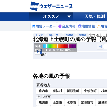
オススメ
天気・観測
雨雲レーダー
台風情報
地震情報
警
北海道上士
トップ
風レーダー
北海道
北海道
北海道上士幌町の風の予報（風
現在
6h
12
24
36
48
60
72
各地の風の予報
宗谷地方
稚内市
猿払村
浜頓別町
中頓別町
枝
上川地方
旭川市
士別市
名寄市
富良野市
鷹栖