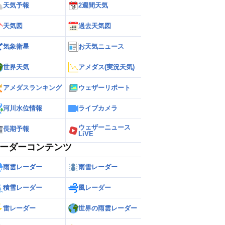
天気予報
2週間天気
天気図
過去天気図
気象衛星
お天気ニュース
世界天気
アメダス(実況天気)
アメダスランキング
ウェザーリポート
河川水位情報
ライブカメラ
ウェザーニュース
長期予報
LiVE
ーダーコンテンツ
雨雲レーダー
雨雪レーダー
積雪レーダー
風レーダー
雷レーダー
世界の雨雲レーダー