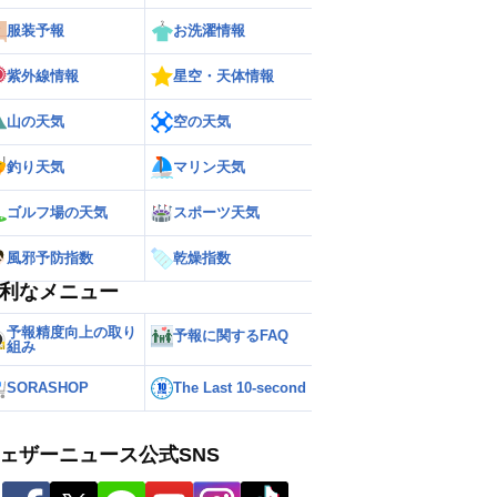
服装予報
お洗濯情報
紫外線情報
星空・天体情報
山の天気
空の天気
釣り天気
マリン天気
ゴルフ場の天気
スポーツ天気
風邪予防指数
乾燥指数
利なメニュー
予報精度向上の取り
予報に関するFAQ
組み
SORASHOP
The Last 10-second
ェザーニュース公式SNS