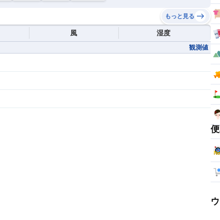
もっと見る
風
湿度
観測値
便
ウ