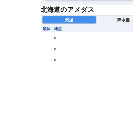
北海道のアメダス
気温
降水量
順位
地点
(
)
(
)
(
)