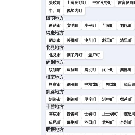
美瑛町
上富良野町
中富良野町
南富良野
中川町
幌加内町
留萌地方
留萌市
増毛町
小平町
苫前町
羽幌町
網走地方
網走市
美幌町
津別町
斜里町
清里町
北見地方
北見市
訓子府町
置戸町
紋別地方
紋別市
遠軽町
湧別町
滝上町
興部町
根室地方
根室市
別海町
中標津町
標津町
羅臼
釧路地方
釧路市
釧路町
厚岸町
浜中町
標茶町
十勝地方
帯広市
音更町
士幌町
上士幌町
鹿追
広尾町
幕別町
池田町
豊頃町
本別町
胆振地方