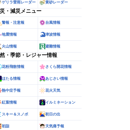
ゲリラ雷雨レーダー
黄砂レーダー
災・減災メニュー
警報・注意報
台風情報
地震情報
津波情報
火山情報
避難情報
然・季節・レジャー情報
花粉飛散情報
さくら開花情報
ほたる情報
あじさい情報
熱中症予報
花火天気
紅葉情報
イルミネーション
スキー＆スノボ
初日の出
初詣
天気痛予報