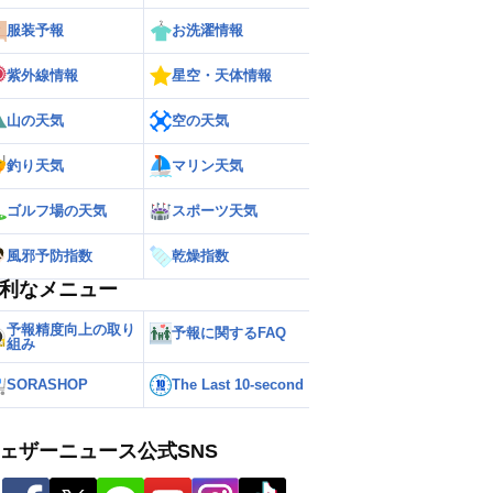
服装予報
お洗濯情報
紫外線情報
星空・天体情報
山の天気
空の天気
釣り天気
マリン天気
ゴルフ場の天気
スポーツ天気
風邪予防指数
乾燥指数
利なメニュー
予報精度向上の取り
予報に関するFAQ
組み
SORASHOP
The Last 10-second
ェザーニュース公式SNS