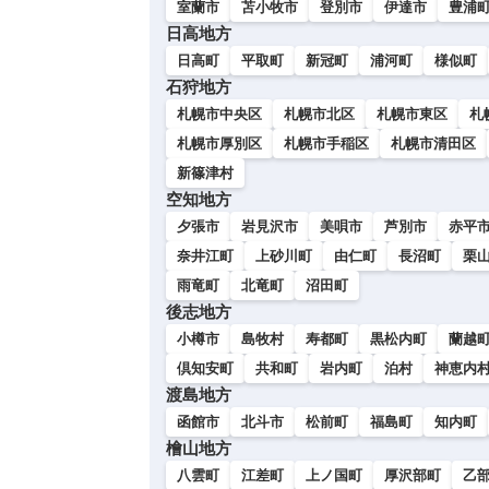
室蘭市
苫小牧市
登別市
伊達市
豊浦
日高地方
日高町
平取町
新冠町
浦河町
様似町
石狩地方
札幌市中央区
札幌市北区
札幌市東区
札
札幌市厚別区
札幌市手稲区
札幌市清田区
新篠津村
空知地方
夕張市
岩見沢市
美唄市
芦別市
赤平
奈井江町
上砂川町
由仁町
長沼町
栗
雨竜町
北竜町
沼田町
後志地方
小樽市
島牧村
寿都町
黒松内町
蘭越
倶知安町
共和町
岩内町
泊村
神恵内
渡島地方
函館市
北斗市
松前町
福島町
知内町
檜山地方
八雲町
江差町
上ノ国町
厚沢部町
乙