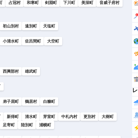
町
占冠村
和寒町
剣淵町
下川町
美深町
音威子府村
初山別村
遠別町
天塩町
小清水町
佐呂間町
大空町
西興部村
雄武町
町
レ
弟子屈町
鶴居村
白糠町
町
新得町
清水町
芽室町
中札内村
更別村
大樹町
足寄町
陸別町
浦幌町