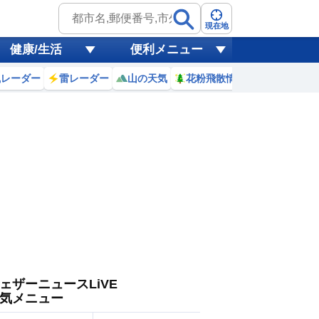
ゲリラ
風
現在地
健康/生活
便利メニュー
黄砂
風レーダー
雷レーダー
山の天気
花粉飛散情報
世界天気
天気
台風
ェザーニュースLiVE
気メニュー