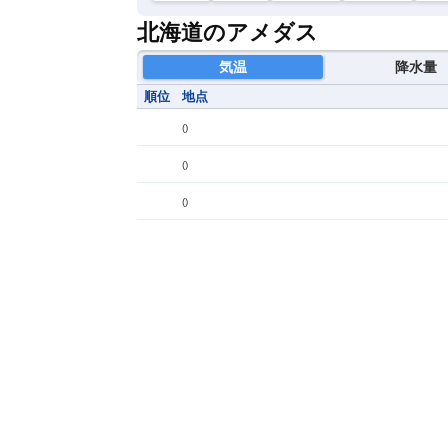
北海道のアメダス
気温
降水量
順位
地点
(
)
(
)
(
)