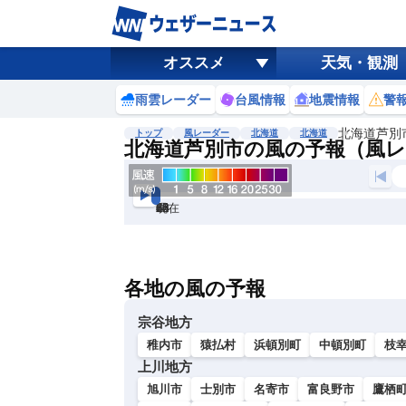
オススメ
天気・観測
雨雲レーダー
台風情報
地震情報
警
北海道芦別
トップ
風レーダー
北海道
北海道
北海道芦別市の風の予報（風
現在
6h
12
24
36
48
60
72
各地の風の予報
宗谷地方
稚内市
猿払村
浜頓別町
中頓別町
枝
上川地方
旭川市
士別市
名寄市
富良野市
鷹栖