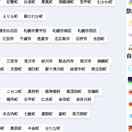
町
壮瞥町
白老町
厚真町
洞爺湖町
安平町
むかわ町
防
えりも町
新ひだか町
幌市白石区
札幌市豊平区
札幌市南区
札幌市西区
江別市
千歳市
恵庭市
北広島市
石狩市
当別町
自
市
三笠市
滝川市
砂川市
歌志内市
深川市
南幌町
山町
月形町
浦臼町
新十津川町
妹背牛町
秩父別町
町
ニセコ町
真狩村
留寿都村
喜茂別町
京極町
村
積丹町
古平町
仁木町
余市町
赤井川村
木古内町
七飯町
鹿部町
森町
長万部町
部町
奥尻町
今金町
せたな町