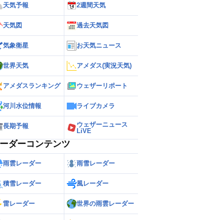
天気予報
2週間天気
天気図
過去天気図
気象衛星
お天気ニュース
世界天気
アメダス(実況天気)
アメダスランキング
ウェザーリポート
河川水位情報
ライブカメラ
ウェザーニュース
長期予報
LiVE
ーダーコンテンツ
雨雲レーダー
雨雪レーダー
積雪レーダー
風レーダー
雷レーダー
世界の雨雲レーダー