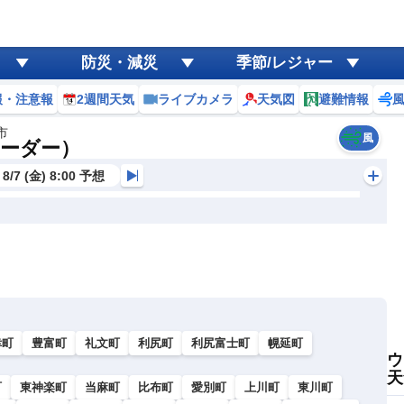
防災・減災
季節/レジャー
報・注意報
2週間天気
ライブカメラ
天気図
避難情報
市
風
レーダー）
8/7 (金) 8:00 予想
幸町
豊富町
礼文町
利尻町
利尻富士町
幌延町
ウ
天
町
東神楽町
当麻町
比布町
愛別町
上川町
東川町