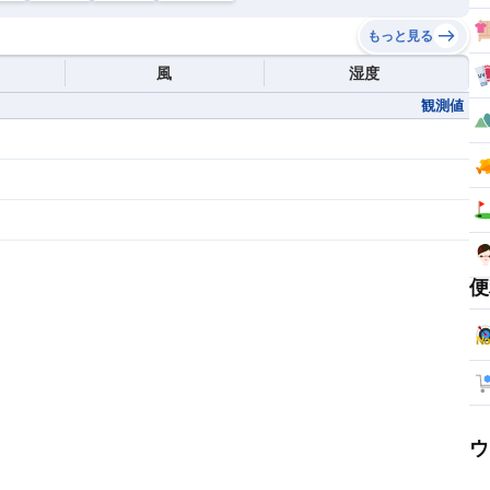
もっと見る
風
湿度
観測値
便
ウ