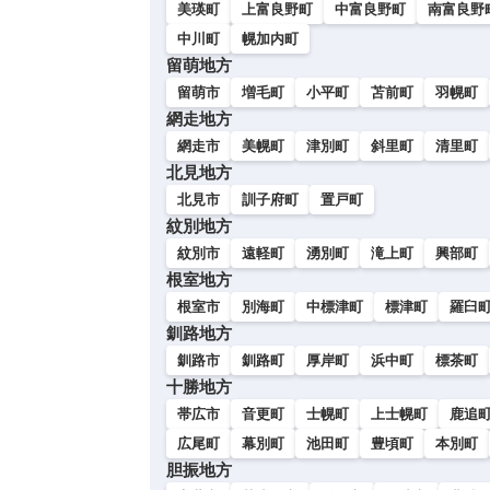
美瑛町
上富良野町
中富良野町
南富良野
中川町
幌加内町
留萌地方
留萌市
増毛町
小平町
苫前町
羽幌町
網走地方
網走市
美幌町
津別町
斜里町
清里町
北見地方
北見市
訓子府町
置戸町
紋別地方
紋別市
遠軽町
湧別町
滝上町
興部町
根室地方
根室市
別海町
中標津町
標津町
羅臼
釧路地方
釧路市
釧路町
厚岸町
浜中町
標茶町
十勝地方
帯広市
音更町
士幌町
上士幌町
鹿追
広尾町
幕別町
池田町
豊頃町
本別町
胆振地方