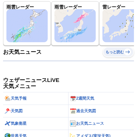
雨雲レーダー
雨雪レーダー
雷レーダー
お天気ニュース
もっと読む
ウェザーニュースLiVE
天気メニュー
天気予報
2週間天気
天気図
過去天気図
気象衛星
お天気ニュース
世界天気
アメダス(実況天気)