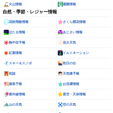
火山情報
避難情報
自然・季節・レジャー情報
花粉飛散情報
さくら開花情報
ほたる情報
あじさい情報
熱中症予報
花火天気
紅葉情報
イルミネーション
スキー＆スノボ
初日の出
初詣
天気痛予報
服装予報
お洗濯情報
紫外線情報
星空・天体情報
山の天気
空の天気