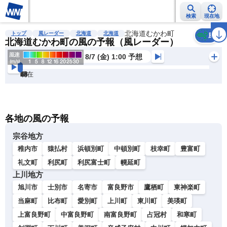
検索
現在地
雨雲レーダー
台風情報
地震情報
北海道むかわ町
警報・注意報
2週間天気
ラ
トップ
風レーダー
北海道
北海道
風
北海道むかわ町の風の予報（風レーダー）
8/7 (金) 1:00 予想
現在
6h
12
24
36
48
60
72
各地の風の予報
宗谷地方
稚内市
猿払村
浜頓別町
中頓別町
枝幸町
豊富町
礼文町
利尻町
利尻富士町
幌延町
上川地方
旭川市
士別市
名寄市
富良野市
鷹栖町
東神楽町
当麻町
比布町
愛別町
上川町
東川町
美瑛町
上富良野町
中富良野町
南富良野町
占冠村
和寒町