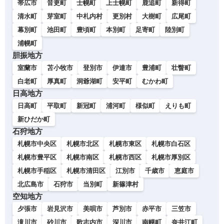
帯広市
音更町
士幌町
上士幌町
鹿追町
新得町
清水町
芽室町
中札内村
更別村
大樹町
広尾町
幕別町
池田町
豊頃町
本別町
足寄町
陸別町
浦幌町
胆振地方
室蘭市
苫小牧市
登別市
伊達市
豊浦町
壮瞥町
白老町
厚真町
洞爺湖町
安平町
むかわ町
日高地方
日高町
平取町
新冠町
浦河町
様似町
えりも町
新ひだか町
石狩地方
札幌市中央区
札幌市北区
札幌市東区
札幌市白石区
札幌市豊平区
札幌市南区
札幌市西区
札幌市厚別区
札幌市手稲区
札幌市清田区
江別市
千歳市
恵庭市
北広島市
石狩市
当別町
新篠津村
空知地方
夕張市
岩見沢市
美唄市
芦別市
赤平市
三笠市
滝川市
砂川市
歌志内市
深川市
南幌町
奈井江町