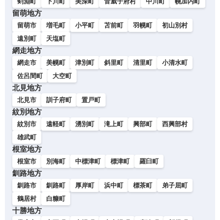
剣淵町
下川町
美深町
音威子府村
中川町
幌加内町
留萌地方
留萌市
増毛町
小平町
苫前町
羽幌町
初山別村
遠別町
天塩町
網走地方
網走市
美幌町
津別町
斜里町
清里町
小清水町
佐呂間町
大空町
北見地方
北見市
訓子府町
置戸町
紋別地方
紋別市
遠軽町
湧別町
滝上町
興部町
西興部村
雄武町
根室地方
根室市
別海町
中標津町
標津町
羅臼町
釧路地方
釧路市
釧路町
厚岸町
浜中町
標茶町
弟子屈町
鶴居村
白糠町
十勝地方