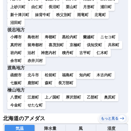
上砂川町
由仁町
長沼町
栗山町
月形町
浦臼町
新十津川町
妹背牛町
秩父別町
雨竜町
北竜町
沼田町
後志地方
小樽市
島牧村
寿都町
黒松内町
蘭越町
ニセコ町
真狩村
留寿都村
喜茂別町
京極町
倶知安町
共和町
岩内町
泊村
神恵内村
積丹町
古平町
仁木町
余市町
赤井川村
渡島地方
函館市
北斗市
松前町
福島町
知内町
木古内町
七飯町
鹿部町
森町
長万部町
檜山地方
八雲町
江差町
上ノ国町
厚沢部町
乙部町
奥尻町
今金町
せたな町
北海道のアメダス
もっと見る
気温
降水量
風
湿度