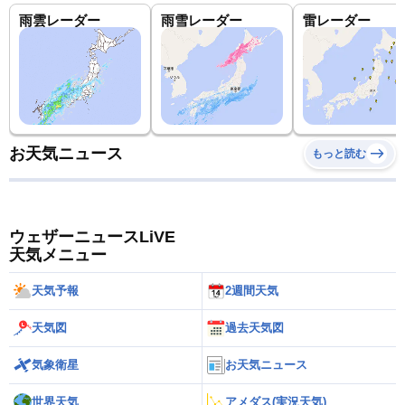
雨雲レーダー
雨雪レーダー
雷レーダー
お天気ニュース
もっと読む
ウェザーニュースLiVE
天気メニュー
天気予報
2週間天気
天気図
過去天気図
気象衛星
お天気ニュース
世界天気
アメダス(実況天気)