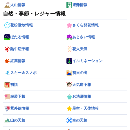
火山情報
避難情報
自然・季節・レジャー情報
花粉飛散情報
さくら開花情報
ほたる情報
あじさい情報
熱中症予報
花火天気
紅葉情報
イルミネーション
スキー＆スノボ
初日の出
初詣
天気痛予報
服装予報
お洗濯情報
紫外線情報
星空・天体情報
山の天気
空の天気