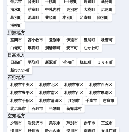
帯広市
音更町
士幌町
上士幌町
鹿追町
新得町
清水町
芽室町
中札内村
更別村
大樹町
広尾町
幕別町
池田町
豊頃町
本別町
足寄町
陸別町
浦幌町
胆振地方
室蘭市
苫小牧市
登別市
伊達市
豊浦町
壮瞥町
白老町
厚真町
洞爺湖町
安平町
むかわ町
日高地方
日高町
平取町
新冠町
浦河町
様似町
えりも町
新ひだか町
石狩地方
札幌市中央区
札幌市北区
札幌市東区
札幌市白石区
札幌市豊平区
札幌市南区
札幌市西区
札幌市厚別区
札幌市手稲区
札幌市清田区
江別市
千歳市
恵庭市
北広島市
石狩市
当別町
新篠津村
空知地方
夕張市
岩見沢市
美唄市
芦別市
赤平市
三笠市
滝川市
砂川市
歌志内市
深川市
南幌町
奈井江町