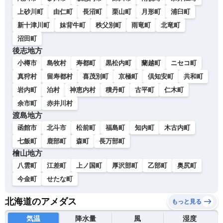
上砂川町
由仁町
長沼町
栗山町
月形町
浦臼町
新十津川町
妹背牛町
秩父別町
雨竜町
北竜町
沼田町
後志地方
小樽市
島牧村
寿都町
黒松内町
蘭越町
ニセコ町
真狩村
留寿都村
喜茂別町
京極町
倶知安町
共和町
岩内町
泊村
神恵内村
積丹町
古平町
仁木町
余市町
赤井川村
渡島地方
函館市
北斗市
松前町
福島町
知内町
木古内町
七飯町
鹿部町
森町
長万部町
檜山地方
八雲町
江差町
上ノ国町
厚沢部町
乙部町
奥尻町
今金町
せたな町
北海道のアメダス
もっと見る
気温
降水量
風
湿度