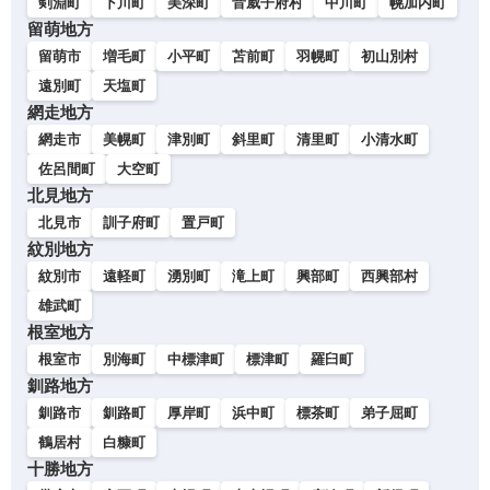
剣淵町
下川町
美深町
音威子府村
中川町
幌加内町
留萌地方
留萌市
増毛町
小平町
苫前町
羽幌町
初山別村
遠別町
天塩町
網走地方
網走市
美幌町
津別町
斜里町
清里町
小清水町
佐呂間町
大空町
北見地方
北見市
訓子府町
置戸町
紋別地方
紋別市
遠軽町
湧別町
滝上町
興部町
西興部村
雄武町
根室地方
根室市
別海町
中標津町
標津町
羅臼町
釧路地方
釧路市
釧路町
厚岸町
浜中町
標茶町
弟子屈町
鶴居村
白糠町
十勝地方