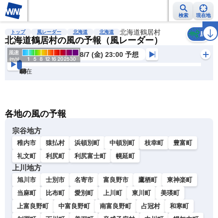
検索
現在地
雨雲レーダー
台風情報
地震情報
北海道鶴居村
警報・注意報
2週間天気
ラ
トップ
風レーダー
北海道
北海道
風
北海道鶴居村の風の予報（風レーダー）
8/7 (金) 23:00 予想
現在
6h
12
24
36
48
60
72
各地の風の予報
宗谷地方
稚内市
猿払村
浜頓別町
中頓別町
枝幸町
豊富町
礼文町
利尻町
利尻富士町
幌延町
上川地方
旭川市
士別市
名寄市
富良野市
鷹栖町
東神楽町
当麻町
比布町
愛別町
上川町
東川町
美瑛町
上富良野町
中富良野町
南富良野町
占冠村
和寒町