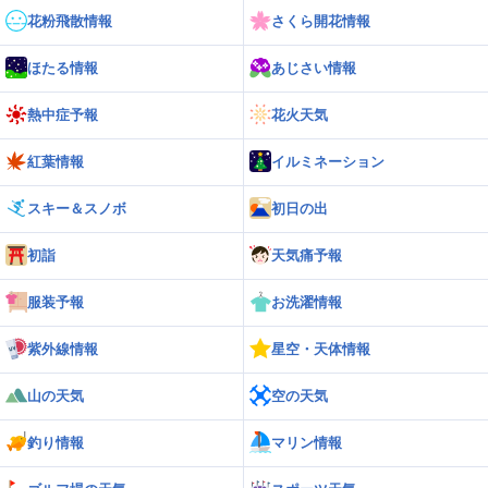
29
日高
29.7℃
花粉飛散情報
さくら開花情報
道南
12:34
30
ほたる情報
あじさい情報
三石
29.6℃
熱中症予報
花火天気
紅葉情報
イルミネーション
スキー＆スノボ
初日の出
初詣
天気痛予報
服装予報
お洗濯情報
紫外線情報
星空・天体情報
山の天気
空の天気
釣り情報
マリン情報