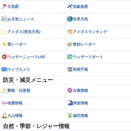
道南
12:06
21
中杵臼
31.1℃
天気図
気象衛星
道南
12:56
お天気ニュース
世界天気
21
新和
31.1℃
アメダス(実況天気)
アメダスランキング
道南
11:03
23
函館
30.8℃
雷レーダー
黄砂レーダー
道南
13:44
24
松前
30.5℃
ウェザーニュースLiVE
ウェザーリポート
道東
13:05
25
太田
30.4℃
ライブカメラ
長期予報
防災・減災メニュー
道南
14:39
26
熊石
30.3℃
警報・注意報
台風情報
道南
14:11
26
高松
30.3℃
地震情報
津波情報
道南
10:13
火山情報
減災情報
28
穂別
30.2℃
自然・季節・レジャー情報
道南
12:08