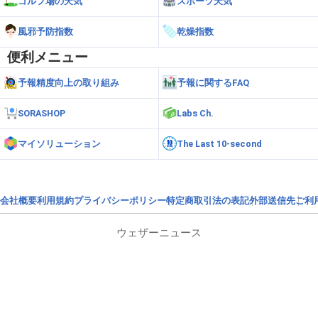
ゴルフ場の天気
スポーツ天気
風邪予防指数
乾燥指数
便利メニュー
予報精度向上の取り組み
予報に関するFAQ
SORASHOP
Labs Ch.
マイソリューション
The Last 10-second
会社概要
利用規約
プライバシーポリシー
特定商取引法の表記
外部送信先
ご利
ウェザーニュース