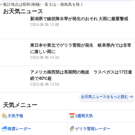
道東
12:07
※ 集計地点は昭和(南極)・富士山・南鳥島を除く
13
大樹
32.0℃
お天気ニュース
新潟県で線状降水帯が発生のおそれ 大雨に厳重警戒
道東
12:48
14
上札内
31.9℃
2026.08.08 15:08
道南
10:24
15
北斗
31.8℃
東日本や東北でゲリラ雷雨が発生 岐阜県内では非常
に激しい雨に
道東
10:59
15
浦幌
31.8℃
2026.08.08 14:30
道東
12:18
アメリカ南西部は長期間の熱波 ラスベガスは17日連
15
鶴居
31.8℃
続で40℃超
2026.08.08 13:50
道南
11:38
18
木古内
31.7℃
お天気ニュースをもっと読む
道東
11:12
天気メニュー
19
鹿追
31.6℃
天気予報
2週間天気
道東
12:51
20
更別
31.3℃
雨雲レーダー
ゲリラ雷雨レーダー