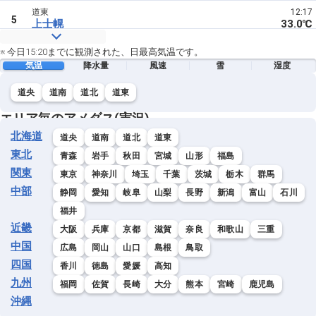
道東
12:17
5
上士幌
33.0℃
道東
11:58
※ 今日15:20までに観測された、日最高気温です。
6
本別
32.9℃
気温
降水量
風速
雪
湿度
道東
11:31
道央
道南
道北
道東
6
駒場
32.9℃
エリア毎のアメダス(実況)
道東
11:39
北海道
8
道央
道南
道北
道東
中徹別
32.6℃
東北
青森
岩手
秋田
宮城
山形
福島
道東
11:00
関東
東京
神奈川
埼玉
千葉
茨城
栃木
群馬
9
新得
32.4℃
中部
静岡
愛知
岐阜
山梨
長野
新潟
富山
石川
道東
13:08
福井
9
帯広泉
32.4℃
近畿
大阪
兵庫
京都
滋賀
奈良
和歌山
三重
中国
道東
11:05
広島
岡山
山口
島根
鳥取
9
足寄
32.4℃
四国
香川
徳島
愛媛
高知
九州
道東
12:11
福岡
佐賀
長崎
大分
熊本
宮崎
鹿児島
12
標茶
32.3℃
沖縄