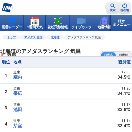
検索
現在地
ほか
全メニュー
雨雲レーダー
2週間天気
花粉飛散情報
ライブカメラ
地震情報
世界天
トップ
アメダス 全国
北海道
アメダスランキング 気温
北海道のアメダスランキング 気温
気温
日最高
日最低
順位
地点
観測値
道東
12:03
1
糠内
34.5℃
道東
11:26
2
帯広
34.1℃
道東
11:17
3
池田
33.8℃
道東
11:14
4
芽室
33.4℃