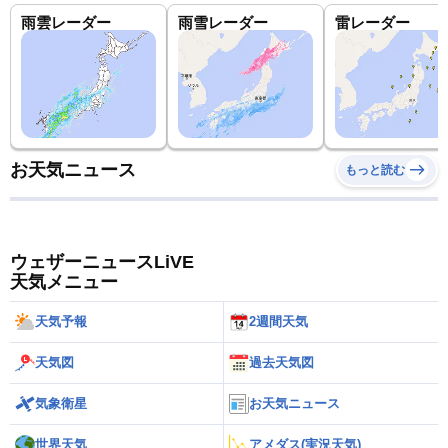
雨雲レーダー
雨雪レーダー
雷レーダー
お天気ニュース
もっと読む
ウェザーニュースLiVE
天気メニュー
天気予報
2週間天気
天気図
過去天気図
気象衛星
お天気ニュース
世界天気
アメダス(実況天気)