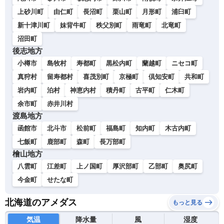
上砂川町
由仁町
長沼町
栗山町
月形町
浦臼町
新十津川町
妹背牛町
秩父別町
雨竜町
北竜町
沼田町
後志地方
小樽市
島牧村
寿都町
黒松内町
蘭越町
ニセコ町
真狩村
留寿都村
喜茂別町
京極町
倶知安町
共和町
岩内町
泊村
神恵内村
積丹町
古平町
仁木町
余市町
赤井川村
渡島地方
函館市
北斗市
松前町
福島町
知内町
木古内町
七飯町
鹿部町
森町
長万部町
檜山地方
八雲町
江差町
上ノ国町
厚沢部町
乙部町
奥尻町
今金町
せたな町
北海道のアメダス
もっと見る
気温
降水量
風
湿度