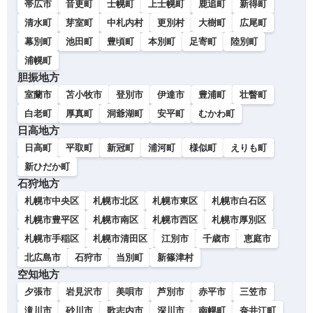
帯広市
音更町
士幌町
上士幌町
鹿追町
新得町
清水町
芽室町
中札内村
更別村
大樹町
広尾町
幕別町
池田町
豊頃町
本別町
足寄町
陸別町
浦幌町
胆振地方
室蘭市
苫小牧市
登別市
伊達市
豊浦町
壮瞥町
白老町
厚真町
洞爺湖町
安平町
むかわ町
日高地方
日高町
平取町
新冠町
浦河町
様似町
えりも町
新ひだか町
石狩地方
札幌市中央区
札幌市北区
札幌市東区
札幌市白石区
札幌市豊平区
札幌市南区
札幌市西区
札幌市厚別区
札幌市手稲区
札幌市清田区
江別市
千歳市
恵庭市
北広島市
石狩市
当別町
新篠津村
空知地方
夕張市
岩見沢市
美唄市
芦別市
赤平市
三笠市
滝川市
砂川市
歌志内市
深川市
南幌町
奈井江町