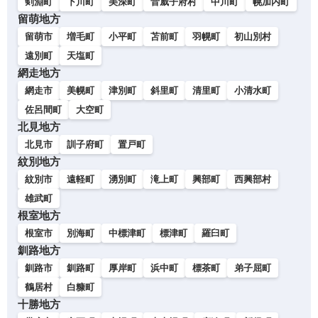
剣淵町
下川町
美深町
音威子府村
中川町
幌加内町
留萌地方
留萌市
増毛町
小平町
苫前町
羽幌町
初山別村
遠別町
天塩町
網走地方
網走市
美幌町
津別町
斜里町
清里町
小清水町
佐呂間町
大空町
北見地方
北見市
訓子府町
置戸町
紋別地方
紋別市
遠軽町
湧別町
滝上町
興部町
西興部村
雄武町
根室地方
根室市
別海町
中標津町
標津町
羅臼町
釧路地方
釧路市
釧路町
厚岸町
浜中町
標茶町
弟子屈町
鶴居村
白糠町
十勝地方