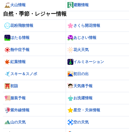
火山情報
避難情報
自然・季節・レジャー情報
花粉飛散情報
さくら開花情報
ほたる情報
あじさい情報
熱中症予報
花火天気
紅葉情報
イルミネーション
スキー＆スノボ
初日の出
初詣
天気痛予報
服装予報
お洗濯情報
紫外線情報
星空・天体情報
山の天気
空の天気