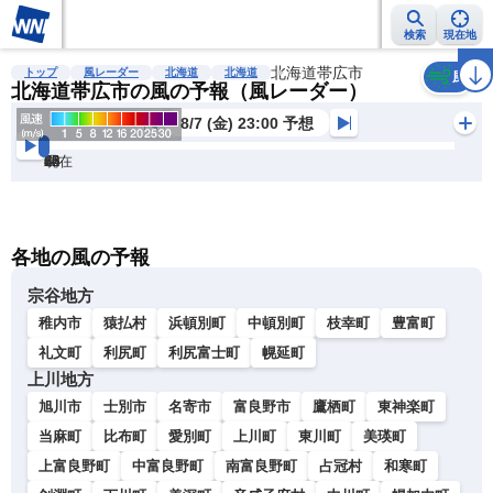
検索
現在地
雨雲レーダー
台風情報
地震情報
北海道帯広市
警報・注意報
2週間天気
ラ
トップ
風レーダー
北海道
北海道
風
北海道帯広市の風の予報（風レーダー）
8/7 (金) 23:00 予想
現在
6h
12
24
36
48
60
72
各地の風の予報
宗谷地方
稚内市
猿払村
浜頓別町
中頓別町
枝幸町
豊富町
礼文町
利尻町
利尻富士町
幌延町
上川地方
旭川市
士別市
名寄市
富良野市
鷹栖町
東神楽町
当麻町
比布町
愛別町
上川町
東川町
美瑛町
上富良野町
中富良野町
南富良野町
占冠村
和寒町