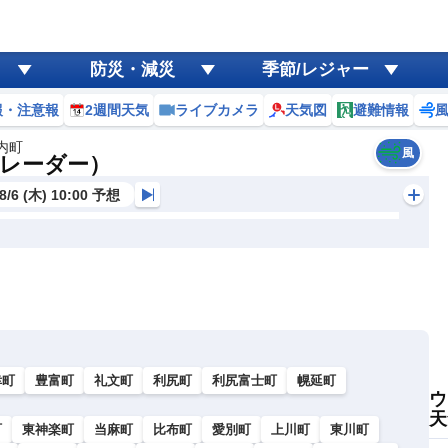
防災・減災
季節/レジャー
報・注意報
2週間天気
ライブカメラ
天気図
避難情報
内町
風
レーダー）
8/6 (木) 10:00 予想
幸町
豊富町
礼文町
利尻町
利尻富士町
幌延町
ウ
天
町
東神楽町
当麻町
比布町
愛別町
上川町
東川町