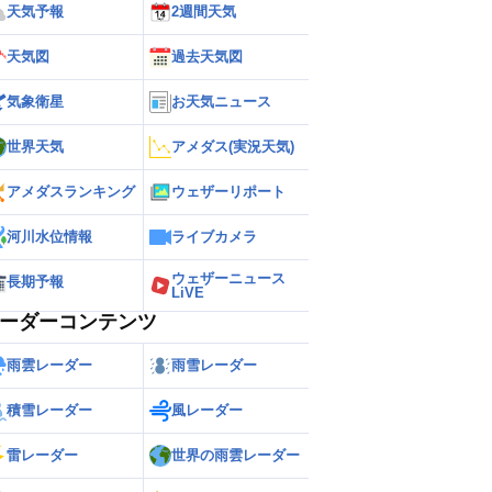
天気予報
2週間天気
天気図
過去天気図
気象衛星
お天気ニュース
世界天気
アメダス(実況天気)
アメダスランキング
ウェザーリポート
河川水位情報
ライブカメラ
ウェザーニュース
長期予報
LiVE
ーダーコンテンツ
雨雲レーダー
雨雪レーダー
積雪レーダー
風レーダー
雷レーダー
世界の雨雲レーダー