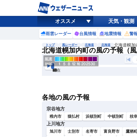
オススメ
天気・観測
雨雲レーダー
台風情報
地震情報
警
北海道幌加
トップ
風レーダー
北海道
北海道
北海道幌加内町の風の予報（風
現在
6h
12
24
36
48
60
72
各地の風の予報
宗谷地方
稚内市
猿払村
浜頓別町
中頓別町
枝
上川地方
旭川市
士別市
名寄市
富良野市
鷹栖