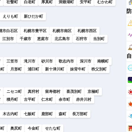
町
壮瞥町
白老町
厚真町
洞爺湖町
安平町
むかわ町
防
えりも町
新ひだか町
幌市白石区
札幌市豊平区
札幌市南区
札幌市西区
江別市
千歳市
恵庭市
北広島市
石狩市
当別町
自
市
三笠市
滝川市
砂川市
歌志内市
深川市
南幌町
山町
月形町
浦臼町
新十津川町
妹背牛町
秩父別町
町
ニセコ町
真狩村
留寿都村
喜茂別町
京極町
村
積丹町
古平町
仁木町
余市町
赤井川村
木古内町
七飯町
鹿部町
森町
長万部町
部町
奥尻町
今金町
せたな町