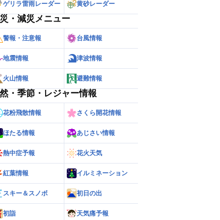
ゲリラ雷雨レーダー
黄砂レーダー
災・減災メニュー
警報・注意報
台風情報
地震情報
津波情報
火山情報
避難情報
然・季節・レジャー情報
花粉飛散情報
さくら開花情報
ほたる情報
あじさい情報
熱中症予報
花火天気
紅葉情報
イルミネーション
スキー＆スノボ
初日の出
初詣
天気痛予報