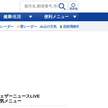
ゲリラ
風
現在地
健康/生活
便利メニュー
黄砂
風レーダー
雷レーダー
山の天気
花粉飛散情報
世界天気
天気
台風
ェザーニュースLiVE
気メニュー