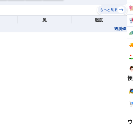
もっと見る
風
湿度
観測値
便
ウ