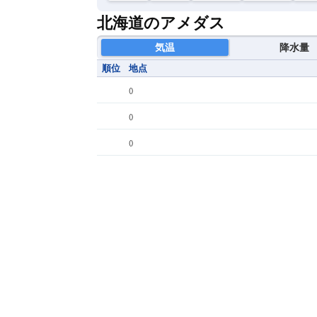
北海道のアメダス
気温
降水量
順位
地点
(
)
(
)
(
)