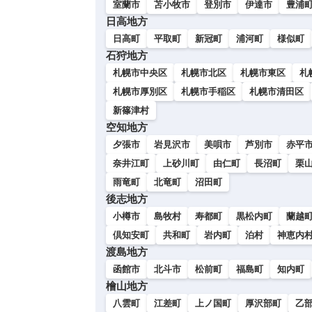
室蘭市
苫小牧市
登別市
伊達市
豊浦
日高地方
日高町
平取町
新冠町
浦河町
様似町
石狩地方
札幌市中央区
札幌市北区
札幌市東区
札
札幌市厚別区
札幌市手稲区
札幌市清田区
新篠津村
空知地方
夕張市
岩見沢市
美唄市
芦別市
赤平
奈井江町
上砂川町
由仁町
長沼町
栗
雨竜町
北竜町
沼田町
後志地方
小樽市
島牧村
寿都町
黒松内町
蘭越
倶知安町
共和町
岩内町
泊村
神恵内
渡島地方
函館市
北斗市
松前町
福島町
知内町
檜山地方
八雲町
江差町
上ノ国町
厚沢部町
乙