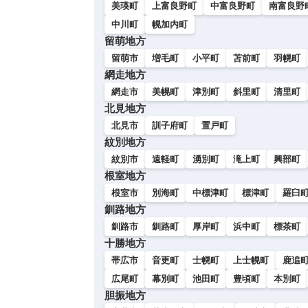
美瑛町
上富良野町
中富良野町
南富良野
中川町
幌加内町
留萌地方
留萌市
増毛町
小平町
苫前町
羽幌町
網走地方
網走市
美幌町
津別町
斜里町
清里町
北見地方
北見市
訓子府町
置戸町
紋別地方
紋別市
遠軽町
湧別町
滝上町
興部町
根室地方
根室市
別海町
中標津町
標津町
羅臼
釧路地方
釧路市
釧路町
厚岸町
浜中町
標茶町
十勝地方
帯広市
音更町
士幌町
上士幌町
鹿追
広尾町
幕別町
池田町
豊頃町
本別町
胆振地方