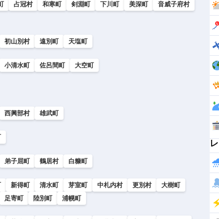
町
占冠村
和寒町
剣淵町
下川町
美深町
音威子府村
初山別村
遠別町
天塩町
小清水町
佐呂間町
大空町
西興部村
雄武町
町
レ
弟子屈町
鶴居村
白糠町
町
新得町
清水町
芽室町
中札内村
更別村
大樹町
足寄町
陸別町
浦幌町