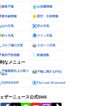
服装予報
お洗濯情報
紫外線情報
星空・天体情報
山の天気
空の天気
釣り天気
マリン天気
ゴルフ場の天気
スポーツ天気
風邪予防指数
乾燥指数
利なメニュー
予報精度向上の取り
予報に関するFAQ
組み
SORASHOP
The Last 10-second
ェザーニュース公式SNS