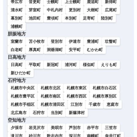
帯広市
音更町
士幌町
上士幌町
鹿追町
新得町
清水町
芽室町
中札内村
更別村
大樹町
広尾町
幕別町
池田町
豊頃町
本別町
足寄町
陸別町
浦幌町
胆振地方
室蘭市
苫小牧市
登別市
伊達市
豊浦町
壮瞥町
白老町
厚真町
洞爺湖町
安平町
むかわ町
日高地方
日高町
平取町
新冠町
浦河町
様似町
えりも町
新ひだか町
石狩地方
札幌市中央区
札幌市北区
札幌市東区
札幌市白石区
札幌市豊平区
札幌市南区
札幌市西区
札幌市厚別区
札幌市手稲区
札幌市清田区
江別市
千歳市
恵庭市
北広島市
石狩市
当別町
新篠津村
空知地方
夕張市
岩見沢市
美唄市
芦別市
赤平市
三笠市
滝川市
砂川市
歌志内市
深川市
南幌町
奈井江町