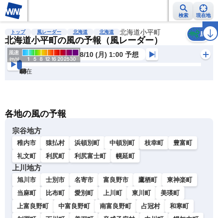
検索
現在地
雨雲レーダー
台風情報
地震情報
北海道小平町
警報・注意報
2週間天気
ラ
トップ
風レーダー
北海道
北海道
風
北海道小平町の風の予報（風レーダー）
8/10 (月) 1:00 予想
現在
6h
12
24
36
48
60
72
各地の風の予報
宗谷地方
稚内市
猿払村
浜頓別町
中頓別町
枝幸町
豊富町
礼文町
利尻町
利尻富士町
幌延町
上川地方
旭川市
士別市
名寄市
富良野市
鷹栖町
東神楽町
当麻町
比布町
愛別町
上川町
東川町
美瑛町
上富良野町
中富良野町
南富良野町
占冠村
和寒町