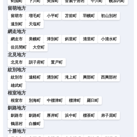
剣淵町
下川町
美深町
音威子府村
中川町
幌加内町
留萌地方
留萌市
増毛町
小平町
苫前町
羽幌町
初山別村
遠別町
天塩町
網走地方
網走市
美幌町
津別町
斜里町
清里町
小清水町
佐呂間町
大空町
北見地方
北見市
訓子府町
置戸町
紋別地方
紋別市
遠軽町
湧別町
滝上町
興部町
西興部村
雄武町
根室地方
根室市
別海町
中標津町
標津町
羅臼町
釧路地方
釧路市
釧路町
厚岸町
浜中町
標茶町
弟子屈町
鶴居村
白糠町
十勝地方