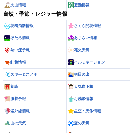
火山情報
避難情報
自然・季節・レジャー情報
花粉飛散情報
さくら開花情報
ほたる情報
あじさい情報
熱中症予報
花火天気
紅葉情報
イルミネーション
スキー＆スノボ
初日の出
初詣
天気痛予報
服装予報
お洗濯情報
紫外線情報
星空・天体情報
山の天気
空の天気