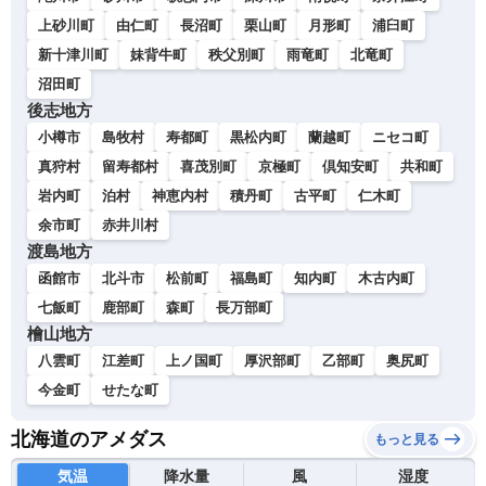
上砂川町
由仁町
長沼町
栗山町
月形町
浦臼町
新十津川町
妹背牛町
秩父別町
雨竜町
北竜町
沼田町
後志地方
小樽市
島牧村
寿都町
黒松内町
蘭越町
ニセコ町
真狩村
留寿都村
喜茂別町
京極町
倶知安町
共和町
岩内町
泊村
神恵内村
積丹町
古平町
仁木町
余市町
赤井川村
渡島地方
函館市
北斗市
松前町
福島町
知内町
木古内町
七飯町
鹿部町
森町
長万部町
檜山地方
八雲町
江差町
上ノ国町
厚沢部町
乙部町
奥尻町
今金町
せたな町
北海道のアメダス
もっと見る
気温
降水量
風
湿度