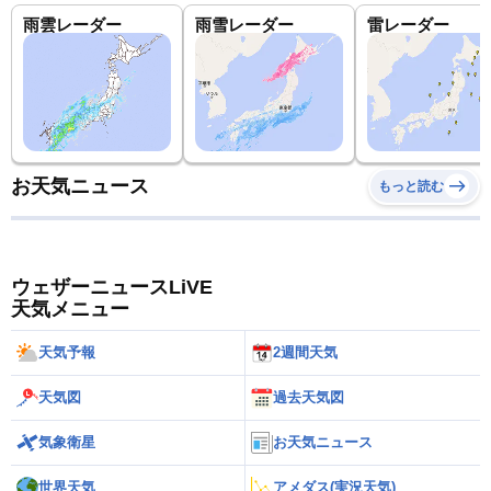
雨雲レーダー
雨雪レーダー
雷レーダー
お天気ニュース
もっと読む
ウェザーニュースLiVE
天気メニュー
天気予報
2週間天気
天気図
過去天気図
気象衛星
お天気ニュース
世界天気
アメダス(実況天気)