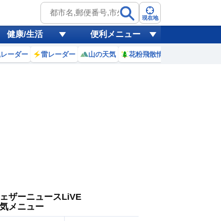
ゲリラ
風
現在地
健康/生活
便利メニュー
黄砂
風レーダー
雷レーダー
山の天気
花粉飛散情報
世界天気
天気
台風
ェザーニュースLiVE
気メニュー