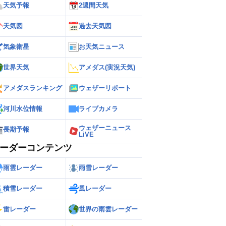
天気予報
2週間天気
天気図
過去天気図
気象衛星
お天気ニュース
世界天気
アメダス(実況天気)
アメダスランキング
ウェザーリポート
河川水位情報
ライブカメラ
ウェザーニュース
長期予報
LiVE
ーダーコンテンツ
雨雲レーダー
雨雪レーダー
積雪レーダー
風レーダー
雷レーダー
世界の雨雲レーダー