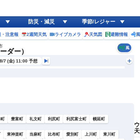
防災・減災
季節/レジャー
報・注意報
2週間天気
ライブカメラ
天気図
避難情報
市
風
レーダー）
8/7 (金) 11:00 予想
幸町
豊富町
礼文町
利尻町
利尻富士町
幌延町
ウ
天
町
東神楽町
当麻町
比布町
愛別町
上川町
東川町