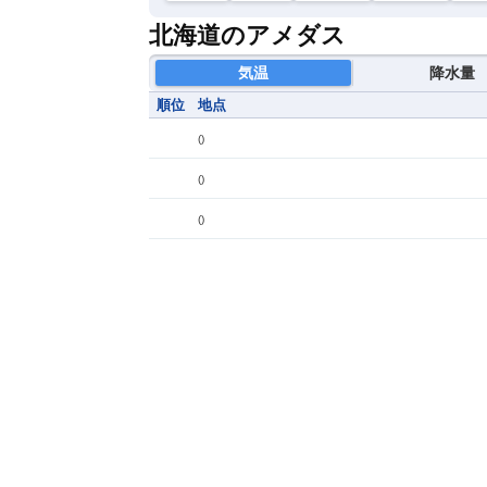
北海道のアメダス
気温
降水量
順位
地点
(
)
(
)
(
)