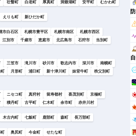
町
壮瞥町
白老町
厚真町
洞爺湖町
安平町
むかわ町
防
えりも町
新ひだか町
幌市白石区
札幌市豊平区
札幌市南区
札幌市西区
江別市
千歳市
恵庭市
北広島市
石狩市
当別町
自
市
三笠市
滝川市
砂川市
歌志内市
深川市
南幌町
山町
月形町
浦臼町
新十津川町
妹背牛町
秩父別町
町
ニセコ町
真狩村
留寿都村
喜茂別町
京極町
村
積丹町
古平町
仁木町
余市町
赤井川村
木古内町
七飯町
鹿部町
森町
長万部町
部町
奥尻町
今金町
せたな町