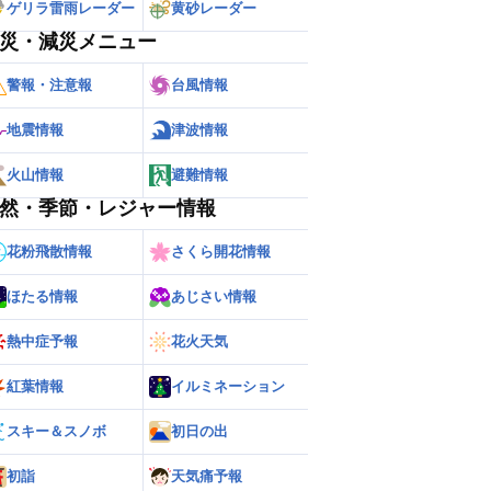
ゲリラ雷雨レーダー
黄砂レーダー
災・減災メニュー
警報・注意報
台風情報
地震情報
津波情報
火山情報
避難情報
然・季節・レジャー情報
花粉飛散情報
さくら開花情報
ほたる情報
あじさい情報
熱中症予報
花火天気
紅葉情報
イルミネーション
スキー＆スノボ
初日の出
初詣
天気痛予報