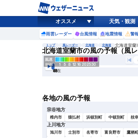
オススメ
天気・観測
雨雲レーダー
台風情報
地震情報
警
北海道室蘭
トップ
風レーダー
北海道
北海道
北海道室蘭市の風の予報（風
現在
6h
12
24
36
48
60
72
各地の風の予報
宗谷地方
稚内市
猿払村
浜頓別町
中頓別町
枝
上川地方
旭川市
士別市
名寄市
富良野市
鷹栖