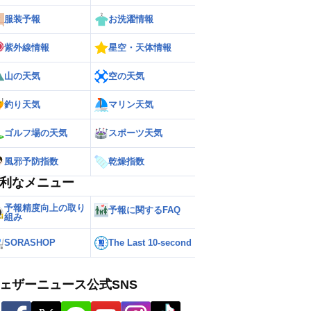
服装予報
お洗濯情報
紫外線情報
星空・天体情報
山の天気
空の天気
釣り天気
マリン天気
ゴルフ場の天気
スポーツ天気
風邪予防指数
乾燥指数
利なメニュー
予報精度向上の取り
予報に関するFAQ
組み
SORASHOP
The Last 10-second
ェザーニュース公式SNS