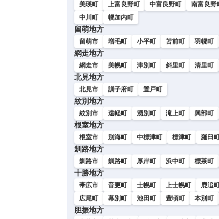
美瑛町
上富良野町
中富良野町
南富良野
中川町
幌加内町
留萌地方
留萌市
増毛町
小平町
苫前町
羽幌町
網走地方
網走市
美幌町
津別町
斜里町
清里町
北見地方
北見市
訓子府町
置戸町
紋別地方
紋別市
遠軽町
湧別町
滝上町
興部町
根室地方
根室市
別海町
中標津町
標津町
羅臼
釧路地方
釧路市
釧路町
厚岸町
浜中町
標茶町
十勝地方
帯広市
音更町
士幌町
上士幌町
鹿追
広尾町
幕別町
池田町
豊頃町
本別町
胆振地方