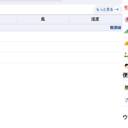
もっと見る
風
湿度
観測値
便
ウ