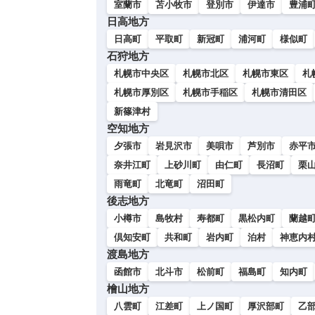
室蘭市
苫小牧市
登別市
伊達市
豊浦
日高地方
日高町
平取町
新冠町
浦河町
様似町
石狩地方
札幌市中央区
札幌市北区
札幌市東区
札
札幌市厚別区
札幌市手稲区
札幌市清田区
新篠津村
空知地方
夕張市
岩見沢市
美唄市
芦別市
赤平
奈井江町
上砂川町
由仁町
長沼町
栗
雨竜町
北竜町
沼田町
後志地方
小樽市
島牧村
寿都町
黒松内町
蘭越
倶知安町
共和町
岩内町
泊村
神恵内
渡島地方
函館市
北斗市
松前町
福島町
知内町
檜山地方
八雲町
江差町
上ノ国町
厚沢部町
乙