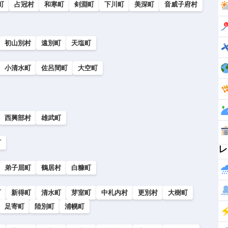
町
占冠村
和寒町
剣淵町
下川町
美深町
音威子府村
初山別村
遠別町
天塩町
小清水町
佐呂間町
大空町
西興部村
雄武町
町
レ
弟子屈町
鶴居村
白糠町
町
新得町
清水町
芽室町
中札内村
更別村
大樹町
足寄町
陸別町
浦幌町