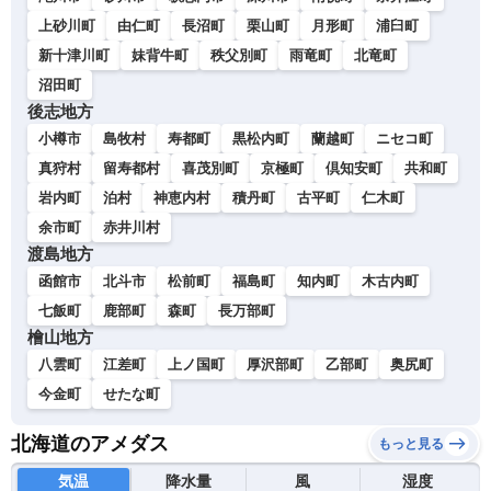
上砂川町
由仁町
長沼町
栗山町
月形町
浦臼町
新十津川町
妹背牛町
秩父別町
雨竜町
北竜町
沼田町
後志地方
小樽市
島牧村
寿都町
黒松内町
蘭越町
ニセコ町
真狩村
留寿都村
喜茂別町
京極町
倶知安町
共和町
岩内町
泊村
神恵内村
積丹町
古平町
仁木町
余市町
赤井川村
渡島地方
函館市
北斗市
松前町
福島町
知内町
木古内町
七飯町
鹿部町
森町
長万部町
檜山地方
八雲町
江差町
上ノ国町
厚沢部町
乙部町
奥尻町
今金町
せたな町
北海道のアメダス
もっと見る
気温
降水量
風
湿度