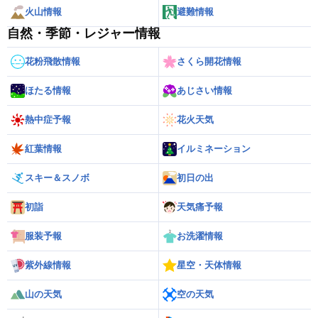
火山情報
避難情報
自然・季節・レジャー情報
花粉飛散情報
さくら開花情報
ほたる情報
あじさい情報
熱中症予報
花火天気
紅葉情報
イルミネーション
スキー＆スノボ
初日の出
初詣
天気痛予報
服装予報
お洗濯情報
紫外線情報
星空・天体情報
山の天気
空の天気