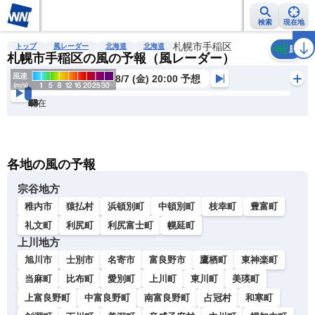
検索
現在地
雨雲レーダー
台風情報
地震情報
札幌市手稲区
警報・注意報
2週間天気
ラ
トップ
風レーダー
北海道
北海道
風
札幌市手稲区の風の予報（風レーダー）
8/7 (金) 20:00 予想
現在
6h
12
24
36
48
60
72
各地の風の予報
宗谷地方
稚内市
猿払村
浜頓別町
中頓別町
枝幸町
豊富町
礼文町
利尻町
利尻富士町
幌延町
上川地方
旭川市
士別市
名寄市
富良野市
鷹栖町
東神楽町
当麻町
比布町
愛別町
上川町
東川町
美瑛町
上富良野町
中富良野町
南富良野町
占冠村
和寒町