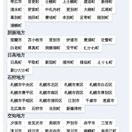
帯広市
音更町
士幌町
上士幌町
鹿追町
新得町
清水町
芽室町
中札内村
更別村
大樹町
広尾町
幕別町
池田町
豊頃町
本別町
足寄町
陸別町
浦幌町
胆振地方
室蘭市
苫小牧市
登別市
伊達市
豊浦町
壮瞥町
白老町
厚真町
洞爺湖町
安平町
むかわ町
日高地方
日高町
平取町
新冠町
浦河町
様似町
えりも町
新ひだか町
石狩地方
札幌市中央区
札幌市北区
札幌市東区
札幌市白石区
札幌市豊平区
札幌市南区
札幌市西区
札幌市厚別区
札幌市手稲区
札幌市清田区
江別市
千歳市
恵庭市
北広島市
石狩市
当別町
新篠津村
空知地方
夕張市
岩見沢市
美唄市
芦別市
赤平市
三笠市
滝川市
砂川市
歌志内市
深川市
南幌町
奈井江町