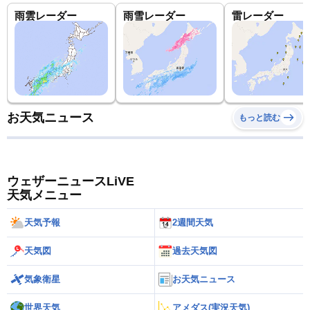
雨雲レーダー
雨雪レーダー
雷レーダー
お天気ニュース
もっと読む
ウェザーニュースLiVE
天気メニュー
天気予報
2週間天気
天気図
過去天気図
気象衛星
お天気ニュース
世界天気
アメダス(実況天気)