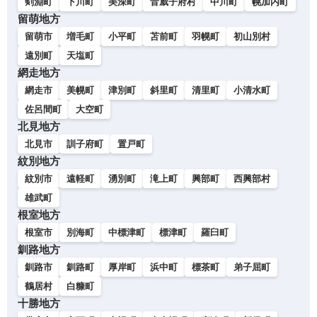
剣淵町
下川町
美深町
音威子府村
中川町
幌加内町
留萌地方
留萌市
増毛町
小平町
苫前町
羽幌町
初山別村
遠別町
天塩町
網走地方
網走市
美幌町
津別町
斜里町
清里町
小清水町
佐呂間町
大空町
北見地方
北見市
訓子府町
置戸町
紋別地方
紋別市
遠軽町
湧別町
滝上町
興部町
西興部村
雄武町
根室地方
根室市
別海町
中標津町
標津町
羅臼町
釧路地方
釧路市
釧路町
厚岸町
浜中町
標茶町
弟子屈町
鶴居村
白糠町
十勝地方