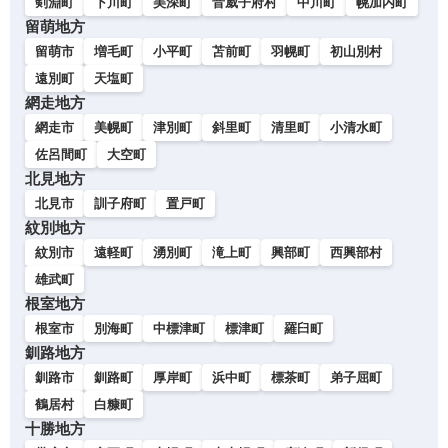
剣淵町
下川町
美深町
音威子府村
中川町
幌加内町
留萌地方
留萌市
増毛町
小平町
苫前町
羽幌町
初山別村
遠別町
天塩町
網走地方
網走市
美幌町
津別町
斜里町
清里町
小清水町
佐呂間町
大空町
北見地方
北見市
訓子府町
置戸町
紋別地方
紋別市
遠軽町
湧別町
滝上町
興部町
西興部村
雄武町
根室地方
根室市
別海町
中標津町
標津町
羅臼町
釧路地方
釧路市
釧路町
厚岸町
浜中町
標茶町
弟子屈町
鶴居村
白糠町
十勝地方