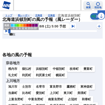
検索
現在地
雨雲レーダー
台風情報
地震情報
北海道浜頓別町
警報・注意報
2週間天気
ラ
トップ
風レーダー
北海道
北海道
風
北海道浜頓別町の風の予報（風レーダー）
8/8 (土) 5:00 予想
現在
6h
12
24
36
48
60
72
各地の風の予報
宗谷地方
稚内市
猿払村
浜頓別町
中頓別町
枝幸町
豊富町
礼文町
利尻町
利尻富士町
幌延町
上川地方
旭川市
士別市
名寄市
富良野市
鷹栖町
東神楽町
当麻町
比布町
愛別町
上川町
東川町
美瑛町
上富良野町
中富良野町
南富良野町
占冠村
和寒町