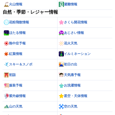
火山情報
避難情報
自然・季節・レジャー情報
花粉飛散情報
さくら開花情報
ほたる情報
あじさい情報
熱中症予報
花火天気
紅葉情報
イルミネーション
スキー＆スノボ
初日の出
初詣
天気痛予報
服装予報
お洗濯情報
紫外線情報
星空・天体情報
山の天気
空の天気