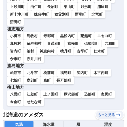
上砂川町
由仁町
長沼町
栗山町
月形町
浦臼町
新十津川町
妹背牛町
秩父別町
雨竜町
北竜町
沼田町
後志地方
小樽市
島牧村
寿都町
黒松内町
蘭越町
ニセコ町
真狩村
留寿都村
喜茂別町
京極町
倶知安町
共和町
岩内町
泊村
神恵内村
積丹町
古平町
仁木町
余市町
赤井川村
渡島地方
函館市
北斗市
松前町
福島町
知内町
木古内町
七飯町
鹿部町
森町
長万部町
檜山地方
八雲町
江差町
上ノ国町
厚沢部町
乙部町
奥尻町
今金町
せたな町
北海道のアメダス
もっと見る
気温
降水量
風
湿度