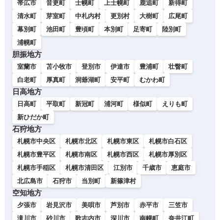
帯広市
音更町
士幌町
上士幌町
鹿追町
新得町
清水町
芽室町
中札内村
更別村
大樹町
広尾町
幕別町
池田町
豊頃町
本別町
足寄町
陸別町
浦幌町
胆振地方
室蘭市
苫小牧市
登別市
伊達市
豊浦町
壮瞥町
白老町
厚真町
洞爺湖町
安平町
むかわ町
日高地方
日高町
平取町
新冠町
浦河町
様似町
えりも町
新ひだか町
石狩地方
札幌市中央区
札幌市北区
札幌市東区
札幌市白石区
札幌市豊平区
札幌市南区
札幌市西区
札幌市厚別区
札幌市手稲区
札幌市清田区
江別市
千歳市
恵庭市
北広島市
石狩市
当別町
新篠津村
空知地方
夕張市
岩見沢市
美唄市
芦別市
赤平市
三笠市
滝川市
砂川市
歌志内市
深川市
南幌町
奈井江町