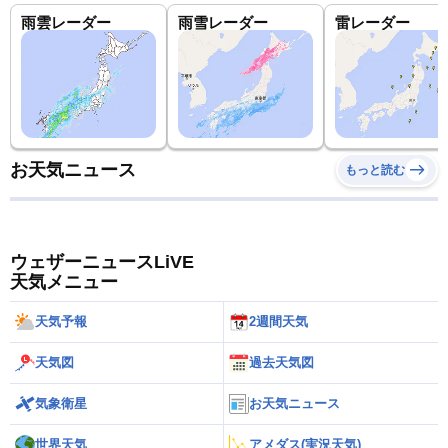
雨雲レーダー
雨雪レーダー
雷レーダー
お天気ニュース
もっと読む
ウェザーニュースLiVE
天気メニュー
天気予報
2週間天気
天気図
過去天気図
気象衛星
お天気ニュース
世界天気
アメダス(実況天気)