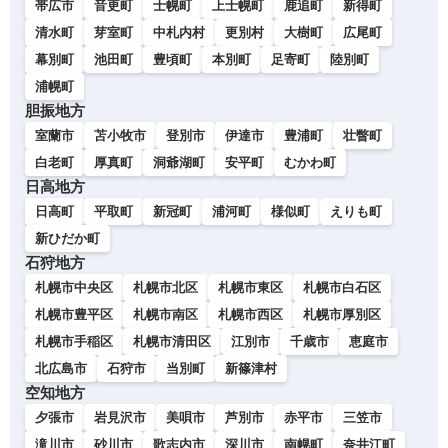
帯広市
音更町
士幌町
上士幌町
鹿追町
新得町
清水町
芽室町
中札内村
更別村
大樹町
広尾町
幕別町
池田町
豊頃町
本別町
足寄町
陸別町
浦幌町
胆振地方
室蘭市
苫小牧市
登別市
伊達市
豊浦町
壮瞥町
白老町
厚真町
洞爺湖町
安平町
むかわ町
日高地方
日高町
平取町
新冠町
浦河町
様似町
えりも町
新ひだか町
石狩地方
札幌市中央区
札幌市北区
札幌市東区
札幌市白石区
札幌市豊平区
札幌市南区
札幌市西区
札幌市厚別区
札幌市手稲区
札幌市清田区
江別市
千歳市
恵庭市
北広島市
石狩市
当別町
新篠津村
空知地方
夕張市
岩見沢市
美唄市
芦別市
赤平市
三笠市
滝川市
砂川市
歌志内市
深川市
南幌町
奈井江町