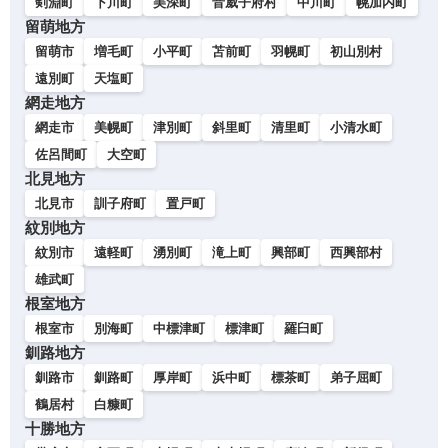
剣淵町
下川町
美深町
音威子府村
中川町
幌加内町
留萌地方
留萌市
増毛町
小平町
苫前町
羽幌町
初山別村
遠別町
天塩町
網走地方
網走市
美幌町
津別町
斜里町
清里町
小清水町
佐呂間町
大空町
北見地方
北見市
訓子府町
置戸町
紋別地方
紋別市
遠軽町
湧別町
滝上町
興部町
西興部村
雄武町
根室地方
根室市
別海町
中標津町
標津町
羅臼町
釧路地方
釧路市
釧路町
厚岸町
浜中町
標茶町
弟子屈町
鶴居村
白糠町
十勝地方