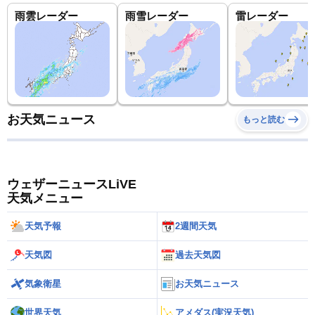
雨雲レーダー
雨雪レーダー
雷レーダー
お天気ニュース
もっと読む
ウェザーニュースLiVE
天気メニュー
天気予報
2週間天気
天気図
過去天気図
気象衛星
お天気ニュース
世界天気
アメダス(実況天気)