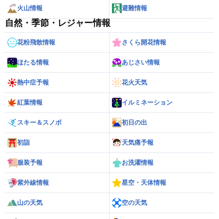
火山情報
避難情報
自然・季節・レジャー情報
花粉飛散情報
さくら開花情報
ほたる情報
あじさい情報
熱中症予報
花火天気
紅葉情報
イルミネーション
スキー＆スノボ
初日の出
初詣
天気痛予報
服装予報
お洗濯情報
紫外線情報
星空・天体情報
山の天気
空の天気