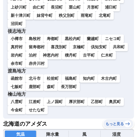
上砂川町
由仁町
長沼町
栗山町
月形町
浦臼町
新十津川町
妹背牛町
秩父別町
雨竜町
北竜町
沼田町
後志地方
小樽市
島牧村
寿都町
黒松内町
蘭越町
ニセコ町
真狩村
留寿都村
喜茂別町
京極町
倶知安町
共和町
岩内町
泊村
神恵内村
積丹町
古平町
仁木町
余市町
赤井川村
渡島地方
函館市
北斗市
松前町
福島町
知内町
木古内町
七飯町
鹿部町
森町
長万部町
檜山地方
八雲町
江差町
上ノ国町
厚沢部町
乙部町
奥尻町
今金町
せたな町
北海道のアメダス
もっと見る
気温
降水量
風
湿度