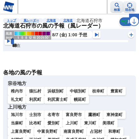
検索
現在地
雨雲レーダー
台風情報
地震情報
北海道石狩市
警報・注意報
2週間天気
ラ
トップ
風レーダー
北海道
北海道
風
北海道石狩市の風の予報（風レーダー）
8/7 (金) 1:00 予想
現在
6h
12
24
36
48
60
72
各地の風の予報
宗谷地方
稚内市
猿払村
浜頓別町
中頓別町
枝幸町
豊富町
礼文町
利尻町
利尻富士町
幌延町
上川地方
旭川市
士別市
名寄市
富良野市
鷹栖町
東神楽町
当麻町
比布町
愛別町
上川町
東川町
美瑛町
上富良野町
中富良野町
南富良野町
占冠村
和寒町