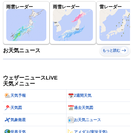
雨雲レーダー
雨雪レーダー
雷レーダー
お天気ニュース
もっと読む
ウェザーニュースLiVE
天気メニュー
天気予報
2週間天気
天気図
過去天気図
気象衛星
お天気ニュース
世界天気
アメダス(実況天気)