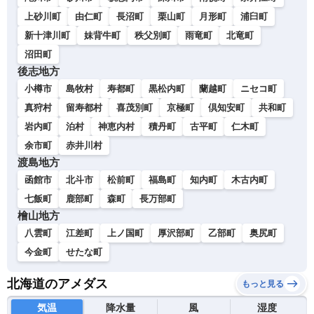
上砂川町
由仁町
長沼町
栗山町
月形町
浦臼町
新十津川町
妹背牛町
秩父別町
雨竜町
北竜町
沼田町
後志地方
小樽市
島牧村
寿都町
黒松内町
蘭越町
ニセコ町
真狩村
留寿都村
喜茂別町
京極町
倶知安町
共和町
岩内町
泊村
神恵内村
積丹町
古平町
仁木町
余市町
赤井川村
渡島地方
函館市
北斗市
松前町
福島町
知内町
木古内町
七飯町
鹿部町
森町
長万部町
檜山地方
八雲町
江差町
上ノ国町
厚沢部町
乙部町
奥尻町
今金町
せたな町
北海道のアメダス
もっと見る
気温
降水量
風
湿度