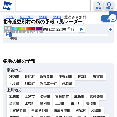
検索
現在地
雨雲レーダー
台風情報
地震情報
北海道更別村
警報・注意報
2週間天気
ラ
トップ
風レーダー
北海道
北海道
風
北海道更別村の風の予報（風レーダー）
8/8 (土) 22:00 予想
現在
6h
12
24
36
48
60
72
各地の風の予報
宗谷地方
稚内市
猿払村
浜頓別町
中頓別町
枝幸町
豊富町
礼文町
利尻町
利尻富士町
幌延町
上川地方
旭川市
士別市
名寄市
富良野市
鷹栖町
東神楽町
当麻町
比布町
愛別町
上川町
東川町
美瑛町
上富良野町
中富良野町
南富良野町
占冠村
和寒町