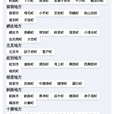
剣淵町
下川町
美深町
音威子府村
中川町
幌加内町
留萌地方
留萌市
増毛町
小平町
苫前町
羽幌町
初山別村
遠別町
天塩町
網走地方
網走市
美幌町
津別町
斜里町
清里町
小清水町
佐呂間町
大空町
北見地方
北見市
訓子府町
置戸町
紋別地方
紋別市
遠軽町
湧別町
滝上町
興部町
西興部村
雄武町
根室地方
根室市
別海町
中標津町
標津町
羅臼町
釧路地方
釧路市
釧路町
厚岸町
浜中町
標茶町
弟子屈町
鶴居村
白糠町
十勝地方