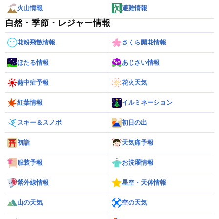
火山情報
避難情報
自然・季節・レジャー情報
花粉飛散情報
さくら開花情報
ほたる情報
あじさい情報
熱中症予報
花火天気
紅葉情報
イルミネーション
スキー＆スノボ
初日の出
初詣
天気痛予報
服装予報
お洗濯情報
紫外線情報
星空・天体情報
山の天気
空の天気