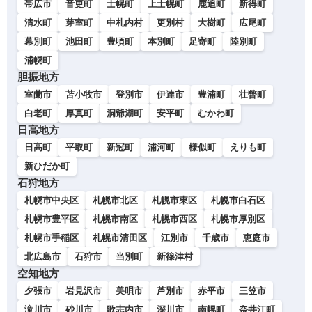
帯広市
音更町
士幌町
上士幌町
鹿追町
新得町
清水町
芽室町
中札内村
更別村
大樹町
広尾町
幕別町
池田町
豊頃町
本別町
足寄町
陸別町
浦幌町
胆振地方
室蘭市
苫小牧市
登別市
伊達市
豊浦町
壮瞥町
白老町
厚真町
洞爺湖町
安平町
むかわ町
日高地方
日高町
平取町
新冠町
浦河町
様似町
えりも町
新ひだか町
石狩地方
札幌市中央区
札幌市北区
札幌市東区
札幌市白石区
札幌市豊平区
札幌市南区
札幌市西区
札幌市厚別区
札幌市手稲区
札幌市清田区
江別市
千歳市
恵庭市
北広島市
石狩市
当別町
新篠津村
空知地方
夕張市
岩見沢市
美唄市
芦別市
赤平市
三笠市
滝川市
砂川市
歌志内市
深川市
南幌町
奈井江町