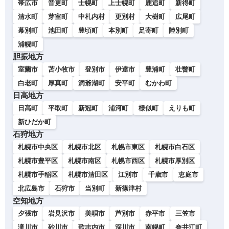
帯広市
音更町
士幌町
上士幌町
鹿追町
新得町
清水町
芽室町
中札内村
更別村
大樹町
広尾町
幕別町
池田町
豊頃町
本別町
足寄町
陸別町
浦幌町
胆振地方
室蘭市
苫小牧市
登別市
伊達市
豊浦町
壮瞥町
白老町
厚真町
洞爺湖町
安平町
むかわ町
日高地方
日高町
平取町
新冠町
浦河町
様似町
えりも町
新ひだか町
石狩地方
札幌市中央区
札幌市北区
札幌市東区
札幌市白石区
札幌市豊平区
札幌市南区
札幌市西区
札幌市厚別区
札幌市手稲区
札幌市清田区
江別市
千歳市
恵庭市
北広島市
石狩市
当別町
新篠津村
空知地方
夕張市
岩見沢市
美唄市
芦別市
赤平市
三笠市
滝川市
砂川市
歌志内市
深川市
南幌町
奈井江町