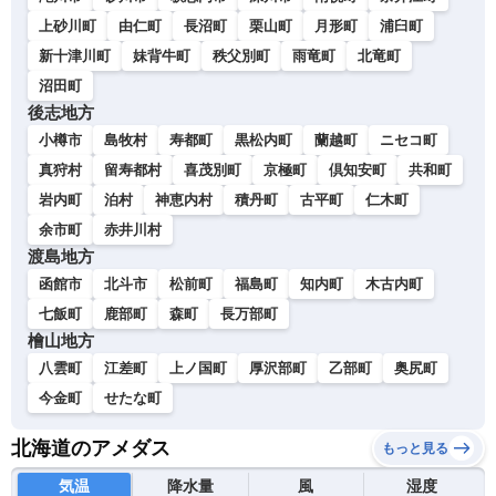
上砂川町
由仁町
長沼町
栗山町
月形町
浦臼町
新十津川町
妹背牛町
秩父別町
雨竜町
北竜町
沼田町
後志地方
小樽市
島牧村
寿都町
黒松内町
蘭越町
ニセコ町
真狩村
留寿都村
喜茂別町
京極町
倶知安町
共和町
岩内町
泊村
神恵内村
積丹町
古平町
仁木町
余市町
赤井川村
渡島地方
函館市
北斗市
松前町
福島町
知内町
木古内町
七飯町
鹿部町
森町
長万部町
檜山地方
八雲町
江差町
上ノ国町
厚沢部町
乙部町
奥尻町
今金町
せたな町
北海道のアメダス
もっと見る
気温
降水量
風
湿度