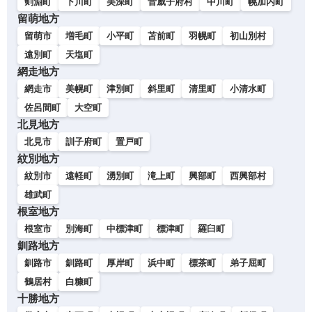
剣淵町
下川町
美深町
音威子府村
中川町
幌加内町
留萌地方
留萌市
増毛町
小平町
苫前町
羽幌町
初山別村
遠別町
天塩町
網走地方
網走市
美幌町
津別町
斜里町
清里町
小清水町
佐呂間町
大空町
北見地方
北見市
訓子府町
置戸町
紋別地方
紋別市
遠軽町
湧別町
滝上町
興部町
西興部村
雄武町
根室地方
根室市
別海町
中標津町
標津町
羅臼町
釧路地方
釧路市
釧路町
厚岸町
浜中町
標茶町
弟子屈町
鶴居村
白糠町
十勝地方