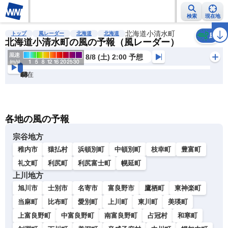
検索
現在地
雨雲レーダー
台風情報
地震情報
北海道小清水町
警報・注意報
2週間天気
ラ
トップ
風レーダー
北海道
北海道
風
北海道小清水町の風の予報（風レーダー）
8/8 (土) 2:00 予想
現在
6h
12
24
36
48
60
72
各地の風の予報
宗谷地方
稚内市
猿払村
浜頓別町
中頓別町
枝幸町
豊富町
礼文町
利尻町
利尻富士町
幌延町
上川地方
旭川市
士別市
名寄市
富良野市
鷹栖町
東神楽町
当麻町
比布町
愛別町
上川町
東川町
美瑛町
上富良野町
中富良野町
南富良野町
占冠村
和寒町