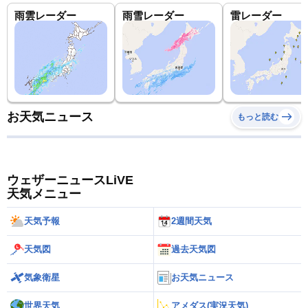
雨雲レーダー
雨雪レーダー
雷レーダー
お天気ニュース
もっと読む
ウェザーニュースLiVE
天気メニュー
天気予報
2週間天気
天気図
過去天気図
気象衛星
お天気ニュース
世界天気
アメダス(実況天気)