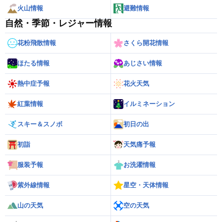
火山情報
避難情報
自然・季節・レジャー情報
花粉飛散情報
さくら開花情報
ほたる情報
あじさい情報
熱中症予報
花火天気
紅葉情報
イルミネーション
スキー＆スノボ
初日の出
初詣
天気痛予報
服装予報
お洗濯情報
紫外線情報
星空・天体情報
山の天気
空の天気