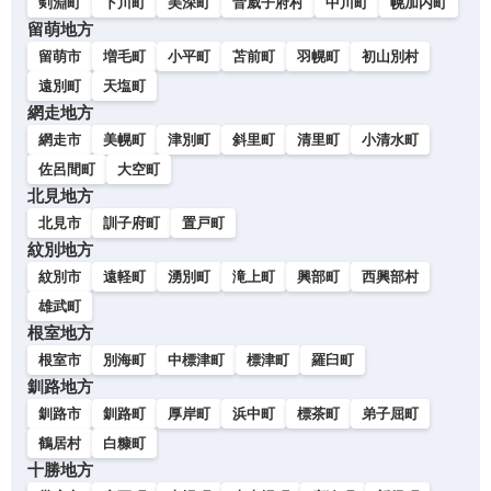
剣淵町
下川町
美深町
音威子府村
中川町
幌加内町
留萌地方
留萌市
増毛町
小平町
苫前町
羽幌町
初山別村
遠別町
天塩町
網走地方
網走市
美幌町
津別町
斜里町
清里町
小清水町
佐呂間町
大空町
北見地方
北見市
訓子府町
置戸町
紋別地方
紋別市
遠軽町
湧別町
滝上町
興部町
西興部村
雄武町
根室地方
根室市
別海町
中標津町
標津町
羅臼町
釧路地方
釧路市
釧路町
厚岸町
浜中町
標茶町
弟子屈町
鶴居村
白糠町
十勝地方