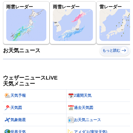
雨雲レーダー
雨雪レーダー
雷レーダー
お天気ニュース
もっと読む
ウェザーニュースLiVE
天気メニュー
天気予報
2週間天気
天気図
過去天気図
気象衛星
お天気ニュース
世界天気
アメダス(実況天気)