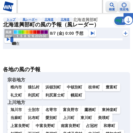
検索
現在地
雨雲レーダー
台風情報
地震情報
北海道興部町
警報・注意報
2週間天気
ラ
トップ
風レーダー
北海道
北海道
風
北海道興部町の風の予報（風レーダー）
8/7 (金) 0:00 予想
現在
6h
12
24
36
48
60
72
各地の風の予報
宗谷地方
稚内市
猿払村
浜頓別町
中頓別町
枝幸町
豊富町
礼文町
利尻町
利尻富士町
幌延町
上川地方
旭川市
士別市
名寄市
富良野市
鷹栖町
東神楽町
当麻町
比布町
愛別町
上川町
東川町
美瑛町
上富良野町
中富良野町
南富良野町
占冠村
和寒町