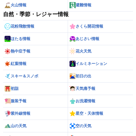
火山情報
避難情報
自然・季節・レジャー情報
花粉飛散情報
さくら開花情報
ほたる情報
あじさい情報
熱中症予報
花火天気
紅葉情報
イルミネーション
スキー＆スノボ
初日の出
初詣
天気痛予報
服装予報
お洗濯情報
紫外線情報
星空・天体情報
山の天気
空の天気