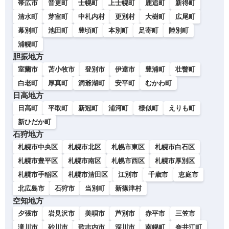
帯広市
音更町
士幌町
上士幌町
鹿追町
新得町
清水町
芽室町
中札内村
更別村
大樹町
広尾町
幕別町
池田町
豊頃町
本別町
足寄町
陸別町
浦幌町
胆振地方
室蘭市
苫小牧市
登別市
伊達市
豊浦町
壮瞥町
白老町
厚真町
洞爺湖町
安平町
むかわ町
日高地方
日高町
平取町
新冠町
浦河町
様似町
えりも町
新ひだか町
石狩地方
札幌市中央区
札幌市北区
札幌市東区
札幌市白石区
札幌市豊平区
札幌市南区
札幌市西区
札幌市厚別区
札幌市手稲区
札幌市清田区
江別市
千歳市
恵庭市
北広島市
石狩市
当別町
新篠津村
空知地方
夕張市
岩見沢市
美唄市
芦別市
赤平市
三笠市
滝川市
砂川市
歌志内市
深川市
南幌町
奈井江町