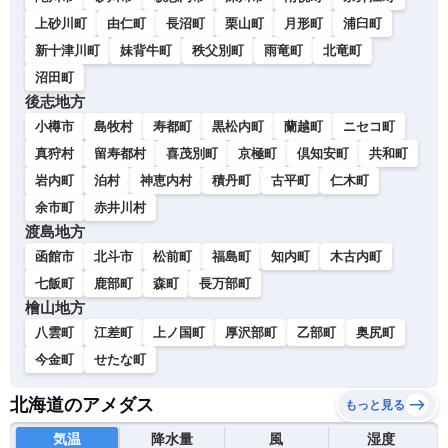
上砂川町
由仁町
長沼町
栗山町
月形町
浦臼町
新十津川町
妹背牛町
秩父別町
雨竜町
北竜町
沼田町
後志地方
小樽市
島牧村
寿都町
黒松内町
蘭越町
ニセコ町
真狩村
留寿都村
喜茂別町
京極町
倶知安町
共和町
岩内町
泊村
神恵内村
積丹町
古平町
仁木町
余市町
赤井川村
渡島地方
函館市
北斗市
松前町
福島町
知内町
木古内町
七飯町
鹿部町
森町
長万部町
檜山地方
八雲町
江差町
上ノ国町
厚沢部町
乙部町
奥尻町
今金町
せたな町
北海道のアメダス
もっと見る
気温
降水量
風
湿度