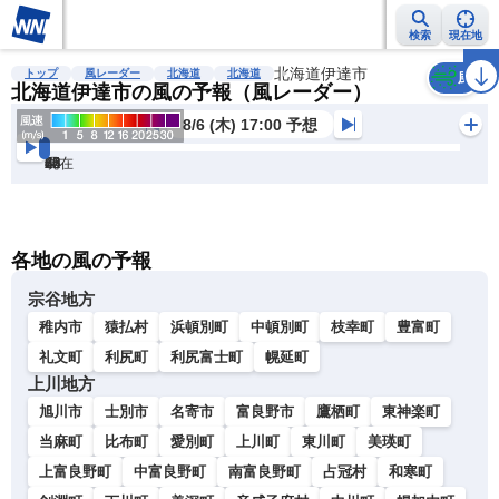
検索
現在地
雨雲レーダー
台風情報
地震情報
北海道伊達市
警報・注意報
2週間天気
ラ
トップ
風レーダー
北海道
北海道
風
北海道伊達市の風の予報（風レーダー）
8/6 (木) 17:00 予想
現在
6h
12
24
36
48
60
72
各地の風の予報
宗谷地方
稚内市
猿払村
浜頓別町
中頓別町
枝幸町
豊富町
礼文町
利尻町
利尻富士町
幌延町
上川地方
旭川市
士別市
名寄市
富良野市
鷹栖町
東神楽町
当麻町
比布町
愛別町
上川町
東川町
美瑛町
上富良野町
中富良野町
南富良野町
占冠村
和寒町