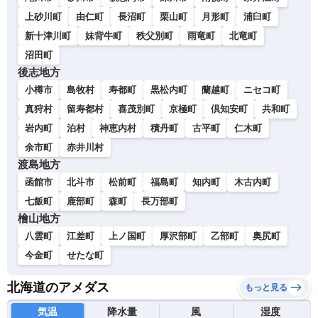
上砂川町
由仁町
長沼町
栗山町
月形町
浦臼町
新十津川町
妹背牛町
秩父別町
雨竜町
北竜町
沼田町
後志地方
小樽市
島牧村
寿都町
黒松内町
蘭越町
ニセコ町
真狩村
留寿都村
喜茂別町
京極町
倶知安町
共和町
岩内町
泊村
神恵内村
積丹町
古平町
仁木町
余市町
赤井川村
渡島地方
函館市
北斗市
松前町
福島町
知内町
木古内町
七飯町
鹿部町
森町
長万部町
檜山地方
八雲町
江差町
上ノ国町
厚沢部町
乙部町
奥尻町
今金町
せたな町
北海道のアメダス
もっと見る
気温
降水量
風
湿度