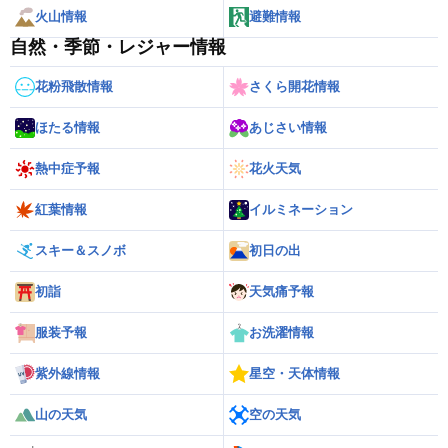
火山情報
避難情報
自然・季節・レジャー情報
花粉飛散情報
さくら開花情報
ほたる情報
あじさい情報
熱中症予報
花火天気
紅葉情報
イルミネーション
スキー＆スノボ
初日の出
初詣
天気痛予報
服装予報
お洗濯情報
紫外線情報
星空・天体情報
山の天気
空の天気