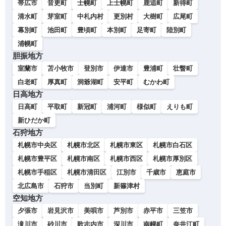
帯広市
音更町
士幌町
上士幌町
鹿追町
新得町
清水町
芽室町
中札内村
更別村
大樹町
広尾町
幕別町
池田町
豊頃町
本別町
足寄町
陸別町
浦幌町
胆振地方
室蘭市
苫小牧市
登別市
伊達市
豊浦町
壮瞥町
白老町
厚真町
洞爺湖町
安平町
むかわ町
日高地方
日高町
平取町
新冠町
浦河町
様似町
えりも町
新ひだか町
石狩地方
札幌市中央区
札幌市北区
札幌市東区
札幌市白石区
札幌市豊平区
札幌市南区
札幌市西区
札幌市厚別区
札幌市手稲区
札幌市清田区
江別市
千歳市
恵庭市
北広島市
石狩市
当別町
新篠津村
空知地方
夕張市
岩見沢市
美唄市
芦別市
赤平市
三笠市
滝川市
砂川市
歌志内市
深川市
南幌町
奈井江町