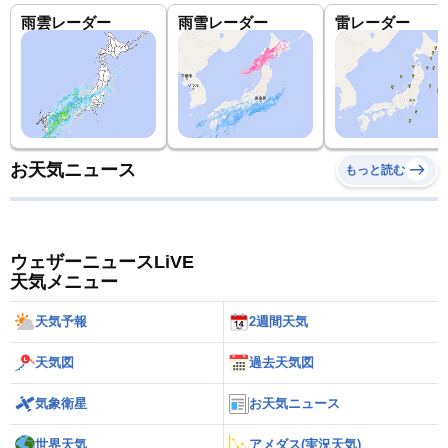
雨雲レーダー
雨雪レーダー
雷レーダー
お天気ニュース
もっと読む
ウェザーニュースLiVE
天気メニュー
天気予報
2週間天気
天気図
過去天気図
気象衛星
お天気ニュース
世界天気
アメダス(実況天気)