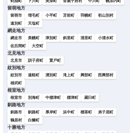
剣淵町
下川町
美深町
音威子府村
中川町
幌加内町
留萌地方
留萌市
増毛町
小平町
苫前町
羽幌町
初山別村
遠別町
天塩町
網走地方
網走市
美幌町
津別町
斜里町
清里町
小清水町
佐呂間町
大空町
北見地方
北見市
訓子府町
置戸町
紋別地方
紋別市
遠軽町
湧別町
滝上町
興部町
西興部村
雄武町
根室地方
根室市
別海町
中標津町
標津町
羅臼町
釧路地方
釧路市
釧路町
厚岸町
浜中町
標茶町
弟子屈町
鶴居村
白糠町
十勝地方