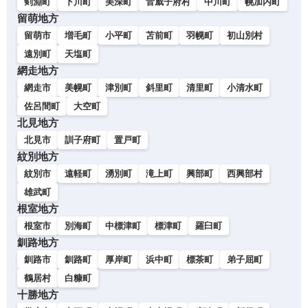
剣淵町
下川町
美深町
音威子府村
中川町
幌加内町
留萌地方
留萌市
増毛町
小平町
苫前町
羽幌町
初山別村
遠別町
天塩町
網走地方
網走市
美幌町
津別町
斜里町
清里町
小清水町
佐呂間町
大空町
北見地方
北見市
訓子府町
置戸町
紋別地方
紋別市
遠軽町
湧別町
滝上町
興部町
西興部村
雄武町
根室地方
根室市
別海町
中標津町
標津町
羅臼町
釧路地方
釧路市
釧路町
厚岸町
浜中町
標茶町
弟子屈町
鶴居村
白糠町
十勝地方