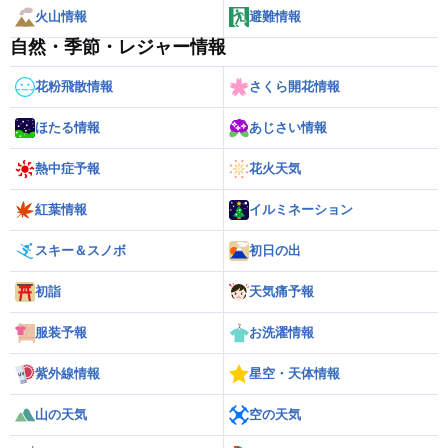
火山情報
避難情報
自然・季節・レジャー情報
花粉飛散情報
さくら開花情報
ほたる情報
あじさい情報
熱中症予報
花火天気
紅葉情報
イルミネーション
スキー＆スノボ
初日の出
初詣
天気痛予報
服装予報
お洗濯情報
紫外線情報
星空・天体情報
山の天気
空の天気