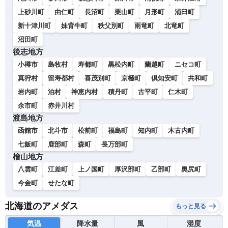
上砂川町
由仁町
長沼町
栗山町
月形町
浦臼町
新十津川町
妹背牛町
秩父別町
雨竜町
北竜町
沼田町
後志地方
小樽市
島牧村
寿都町
黒松内町
蘭越町
ニセコ町
真狩村
留寿都村
喜茂別町
京極町
倶知安町
共和町
岩内町
泊村
神恵内村
積丹町
古平町
仁木町
余市町
赤井川村
渡島地方
函館市
北斗市
松前町
福島町
知内町
木古内町
七飯町
鹿部町
森町
長万部町
檜山地方
八雲町
江差町
上ノ国町
厚沢部町
乙部町
奥尻町
今金町
せたな町
北海道のアメダス
もっと見る
気温
降水量
風
湿度