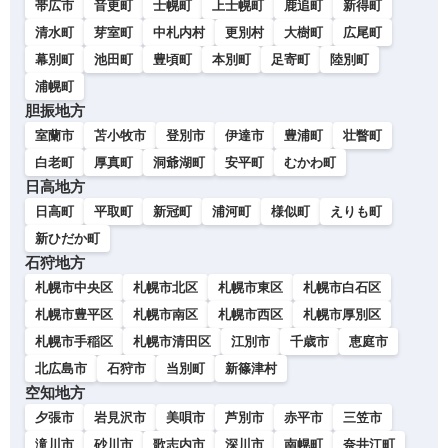
帯広市
音更町
士幌町
上士幌町
鹿追町
新得町
清水町
芽室町
中札内村
更別村
大樹町
広尾町
幕別町
池田町
豊頃町
本別町
足寄町
陸別町
浦幌町
胆振地方
室蘭市
苫小牧市
登別市
伊達市
豊浦町
壮瞥町
白老町
厚真町
洞爺湖町
安平町
むかわ町
日高地方
日高町
平取町
新冠町
浦河町
様似町
えりも町
新ひだか町
石狩地方
札幌市中央区
札幌市北区
札幌市東区
札幌市白石区
札幌市豊平区
札幌市南区
札幌市西区
札幌市厚別区
札幌市手稲区
札幌市清田区
江別市
千歳市
恵庭市
北広島市
石狩市
当別町
新篠津村
空知地方
夕張市
岩見沢市
美唄市
芦別市
赤平市
三笠市
滝川市
砂川市
歌志内市
深川市
南幌町
奈井江町