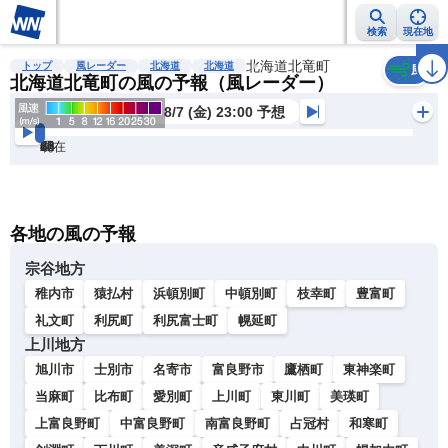
検索
現在地
雨雲レーダー
台風情報
地震情報
北海道北竜町
警報・注意報
2週間天気
ラ
トップ
風レーダー
北海道
北海道
風
北海道北竜町の風の予報（風レーダー）
8/7 (金) 23:00 予想
現在
6h
12
24
36
48
60
72
各地の風の予報
宗谷地方
稚内市
猿払村
浜頓別町
中頓別町
枝幸町
豊富町
礼文町
利尻町
利尻富士町
幌延町
上川地方
旭川市
士別市
名寄市
富良野市
鷹栖町
東神楽町
当麻町
比布町
愛別町
上川町
東川町
美瑛町
上富良野町
中富良野町
南富良野町
占冠村
和寒町