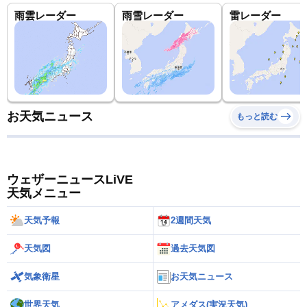
雨雲レーダー
雨雪レーダー
雷レーダー
お天気ニュース
もっと読む
ウェザーニュースLiVE
天気メニュー
天気予報
2週間天気
天気図
過去天気図
気象衛星
お天気ニュース
世界天気
アメダス(実況天気)