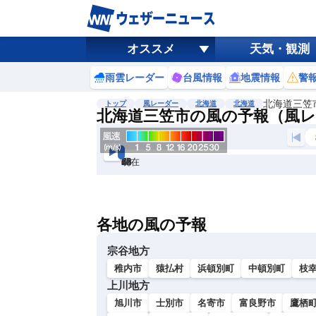
オススメ
天気・観測
雨雲レーダー
台風情報
地震情報
警
北海道三笠
トップ
風レーダー
北海道
北海道
北海道三笠市の風の予報（風
現在
6h
12
24
36
48
60
72
各地の風の予報
宗谷地方
稚内市
猿払村
浜頓別町
中頓別町
枝
上川地方
旭川市
士別市
名寄市
富良野市
鷹栖