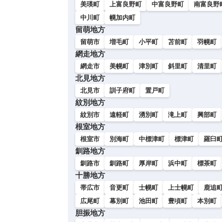
美瑛町
上富良野町
中富良野町
南富良野
中川町
幌加内町
留萌地方
留萌市
増毛町
小平町
苫前町
羽幌町
網走地方
網走市
美幌町
津別町
斜里町
清里町
北見地方
北見市
訓子府町
置戸町
紋別地方
紋別市
遠軽町
湧別町
滝上町
興部町
根室地方
根室市
別海町
中標津町
標津町
羅臼
釧路地方
釧路市
釧路町
厚岸町
浜中町
標茶町
十勝地方
帯広市
音更町
士幌町
上士幌町
鹿追
広尾町
幕別町
池田町
豊頃町
本別町
胆振地方