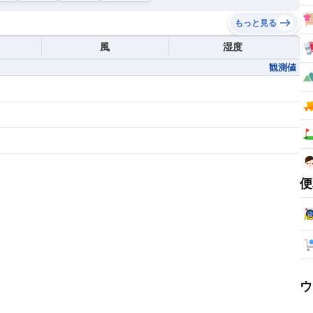
もっと見る
風
湿度
観測値
便
ウ