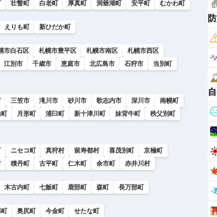
町
壮瞥町
白老町
厚真町
洞爺湖町
安平町
むかわ町
防
えりも町
新ひだか町
幌市白石区
札幌市豊平区
札幌市南区
札幌市西区
江別市
千歳市
恵庭市
北広島市
石狩市
当別町
自
市
三笠市
滝川市
砂川市
歌志内市
深川市
南幌町
山町
月形町
浦臼町
新十津川町
妹背牛町
秩父別町
町
ニセコ町
真狩村
留寿都村
喜茂別町
京極町
村
積丹町
古平町
仁木町
余市町
赤井川村
木古内町
七飯町
鹿部町
森町
長万部町
部町
奥尻町
今金町
せたな町