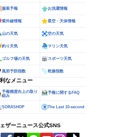
服装予報
お洗濯情報
紫外線情報
星空・天体情報
山の天気
空の天気
釣り天気
マリン天気
ゴルフ場の天気
スポーツ天気
風邪予防指数
乾燥指数
利なメニュー
予報精度向上の取り
予報に関するFAQ
組み
SORASHOP
The Last 10-second
ェザーニュース公式SNS