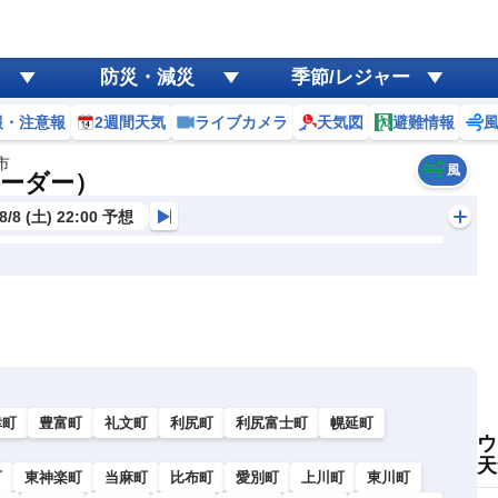
防災・減災
季節/レジャー
報・注意報
2週間天気
ライブカメラ
天気図
避難情報
市
風
レーダー）
8/8 (土) 22:00 予想
幸町
豊富町
礼文町
利尻町
利尻富士町
幌延町
ウ
天
町
東神楽町
当麻町
比布町
愛別町
上川町
東川町