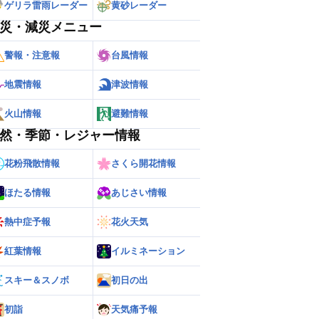
ゲリラ雷雨レーダー
黄砂レーダー
災・減災メニュー
警報・注意報
台風情報
地震情報
津波情報
火山情報
避難情報
然・季節・レジャー情報
花粉飛散情報
さくら開花情報
ほたる情報
あじさい情報
熱中症予報
花火天気
紅葉情報
イルミネーション
スキー＆スノボ
初日の出
初詣
天気痛予報