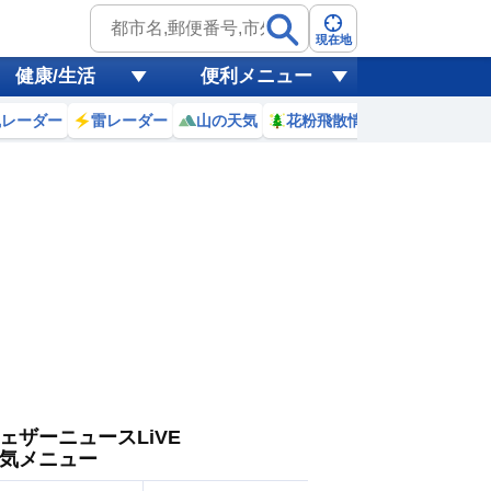
ゲリラ
風
現在地
健康/生活
便利メニュー
黄砂
風レーダー
雷レーダー
山の天気
花粉飛散情報
世界天気
天気
台風
ェザーニュースLiVE
気メニュー