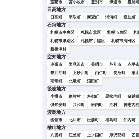
室蘭市
苫小牧市
登別市
伊達市
豊浦
日高地方
日高町
平取町
新冠町
浦河町
様似町
石狩地方
札幌市中央区
札幌市北区
札幌市東区
札
札幌市厚別区
札幌市手稲区
札幌市清田区
新篠津村
空知地方
夕張市
岩見沢市
美唄市
芦別市
赤平
奈井江町
上砂川町
由仁町
長沼町
栗
雨竜町
北竜町
沼田町
後志地方
小樽市
島牧村
寿都町
黒松内町
蘭越
倶知安町
共和町
岩内町
泊村
神恵内
渡島地方
函館市
北斗市
松前町
福島町
知内町
檜山地方
八雲町
江差町
上ノ国町
厚沢部町
乙