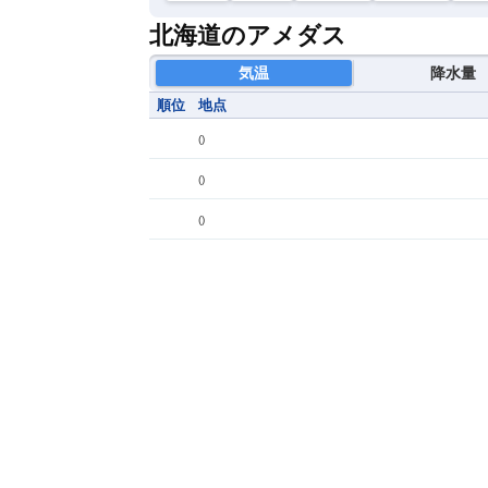
北海道のアメダス
気温
降水量
順位
地点
(
)
(
)
(
)