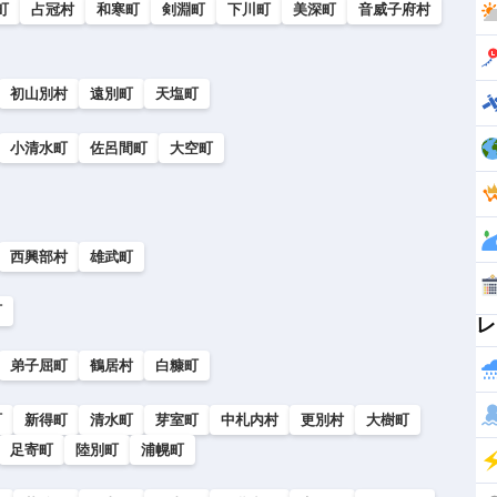
町
占冠村
和寒町
剣淵町
下川町
美深町
音威子府村
初山別村
遠別町
天塩町
小清水町
佐呂間町
大空町
西興部村
雄武町
町
レ
弟子屈町
鶴居村
白糠町
町
新得町
清水町
芽室町
中札内村
更別村
大樹町
足寄町
陸別町
浦幌町