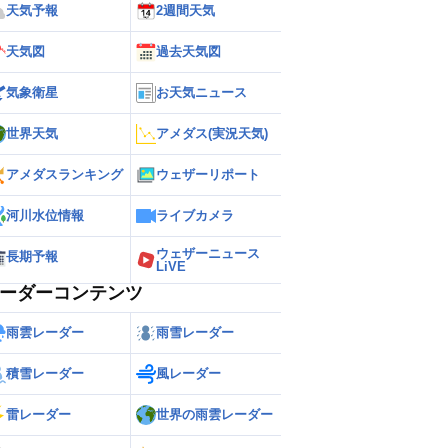
天気予報
2週間天気
天気図
過去天気図
気象衛星
お天気ニュース
世界天気
アメダス(実況天気)
アメダスランキング
ウェザーリポート
河川水位情報
ライブカメラ
ウェザーニュース
長期予報
LiVE
ーダーコンテンツ
雨雲レーダー
雨雪レーダー
積雪レーダー
風レーダー
雷レーダー
世界の雨雲レーダー