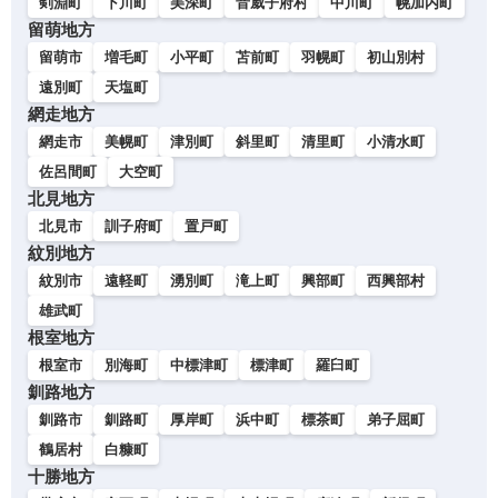
剣淵町
下川町
美深町
音威子府村
中川町
幌加内町
留萌地方
留萌市
増毛町
小平町
苫前町
羽幌町
初山別村
遠別町
天塩町
網走地方
網走市
美幌町
津別町
斜里町
清里町
小清水町
佐呂間町
大空町
北見地方
北見市
訓子府町
置戸町
紋別地方
紋別市
遠軽町
湧別町
滝上町
興部町
西興部村
雄武町
根室地方
根室市
別海町
中標津町
標津町
羅臼町
釧路地方
釧路市
釧路町
厚岸町
浜中町
標茶町
弟子屈町
鶴居村
白糠町
十勝地方