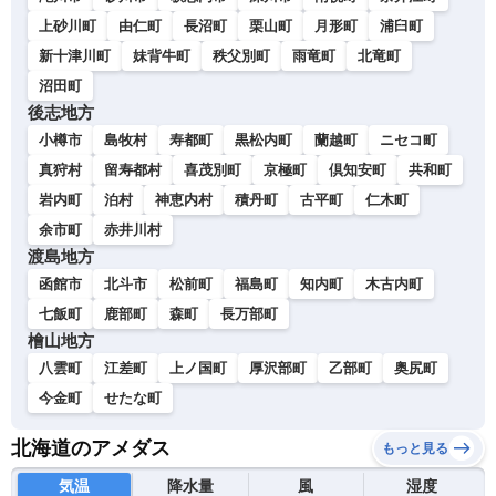
上砂川町
由仁町
長沼町
栗山町
月形町
浦臼町
新十津川町
妹背牛町
秩父別町
雨竜町
北竜町
沼田町
後志地方
小樽市
島牧村
寿都町
黒松内町
蘭越町
ニセコ町
真狩村
留寿都村
喜茂別町
京極町
倶知安町
共和町
岩内町
泊村
神恵内村
積丹町
古平町
仁木町
余市町
赤井川村
渡島地方
函館市
北斗市
松前町
福島町
知内町
木古内町
七飯町
鹿部町
森町
長万部町
檜山地方
八雲町
江差町
上ノ国町
厚沢部町
乙部町
奥尻町
今金町
せたな町
北海道のアメダス
もっと見る
気温
降水量
風
湿度