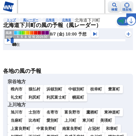
検索
現在地
雨雲レーダー
台風情報
地震情報
北海道下川町
警報・注意報
2週間天気
ラ
トップ
風レーダー
北海道
北海道
風
北海道下川町の風の予報（風レーダー）
8/7 (金) 10:00 予想
現在
6h
12
24
36
48
60
72
各地の風の予報
宗谷地方
稚内市
猿払村
浜頓別町
中頓別町
枝幸町
豊富町
礼文町
利尻町
利尻富士町
幌延町
上川地方
旭川市
士別市
名寄市
富良野市
鷹栖町
東神楽町
当麻町
比布町
愛別町
上川町
東川町
美瑛町
上富良野町
中富良野町
南富良野町
占冠村
和寒町