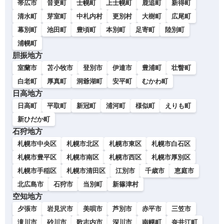
帯広市
音更町
士幌町
上士幌町
鹿追町
新得町
清水町
芽室町
中札内村
更別村
大樹町
広尾町
幕別町
池田町
豊頃町
本別町
足寄町
陸別町
浦幌町
胆振地方
室蘭市
苫小牧市
登別市
伊達市
豊浦町
壮瞥町
白老町
厚真町
洞爺湖町
安平町
むかわ町
日高地方
日高町
平取町
新冠町
浦河町
様似町
えりも町
新ひだか町
石狩地方
札幌市中央区
札幌市北区
札幌市東区
札幌市白石区
札幌市豊平区
札幌市南区
札幌市西区
札幌市厚別区
札幌市手稲区
札幌市清田区
江別市
千歳市
恵庭市
北広島市
石狩市
当別町
新篠津村
空知地方
夕張市
岩見沢市
美唄市
芦別市
赤平市
三笠市
滝川市
砂川市
歌志内市
深川市
南幌町
奈井江町