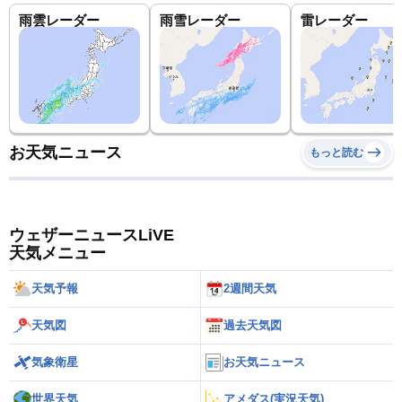
雨雲レーダー
雨雪レーダー
雷レーダー
お天気ニュース
もっと読む
ウェザーニュースLiVE
天気メニュー
天気予報
2週間天気
天気図
過去天気図
気象衛星
お天気ニュース
世界天気
アメダス(実況天気)