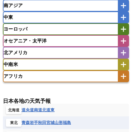
南アジア
モンゴル
北朝鮮
インドネシア
カンボジア
シンガポール
中東
タイ
フィリピン
ブルネイ
ベトナム
インド
スリランカ
ネパール
マレーシア
ミャンマー
ヨーロッパ
バングラデシュ
パキスタン
ブータン王国
アフガニスタン
アラブ首長国連邦
イエメン
ラオス人民民主共和国
東ティモール民主共和国
モルディブ
オセアニア・太平洋
イスラエル
イラク
イラン
アイスランド
アイルランド
ウズベキスタン
オマーン
カザフスタン
北アメリカ
アゼルバイジャン
アルバニア
アルメニア
アメリカ領サモア
オーストラリア
キリバス
カタール
キプロス
キルギス
イギリス
イタリア
ウクライナ
中南米
クック諸島
グアム
サイパン
クウェート
サウジアラビア
シリア
アメリカ
アラスカ
カナダ
エストニア
オランダ
オーストリア
サモア独立国
ソロモン諸島
タヒチ
タジキスタン
トルクメニスタン
トルコ
アフリカ
バーミューダ諸島
ギリシャ
クロアチア
コソボ
アメリカ領バージン諸島
アルゼンチン
ツバル
トンガ
ナウル共和国
ニウエ
バーレーン
ヨルダン
レバノン
サンマリノ共和国
ジブラルタル
ジョージア
アンティグア・バーブーダ
ウルグアイ
ニューカレドニア
ニュージーランド
ハワイ
アルジェリア
アンゴラ
ウガンダ
スイス
スウェーデン
スペイン
エクアドル
エルサルバドル
ガイアナ
バヌアツ
パプアニューギニア
パラオ
エジプト
エスワティニ王国
エチオピア
日本各地の天気予報
スロバキア
スロベニア共和国
セルビア
キューバ
グアテマラ
グアドループ
フィジー
マーシャル諸島
ミクロネシア連邦
エリトリア国
カメルーン
カーボベルデ
道央
道南
道北
道東
北海道
チェコ
デンマーク
ドイツ
ノルウェー
グレナダ
ケイマン諸島
コスタリカ
ワリス・フテュナ
ガボン
ガンビア
ガーナ共和国
ギニア
ハンガリー
バチカン市国
フィンランド
コロンビア
ジャマイカ
スリナム
青森
岩手
秋田
宮城
山形
福島
東北
ギニアビサウ共和国
ケニア
コモロ連合
フランス
ブルガリア
ベラルーシ
セントクリストファー・ネービス