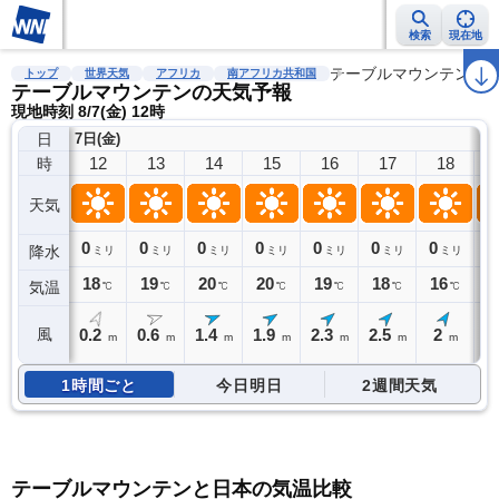
検索
現在地
雨雲レーダー
台風情報
地震情報
警報・注意報
テーブルマウンテン
2週間天気
ラ
トップ
世界天気
アフリカ
南アフリカ共和国
テーブルマウンテンの天気予報
現地時刻 8/7(金) 12時
日
7日(金)
12
13
14
15
16
17
18
時
天気
0
0
0
0
0
0
0
0
降水
ミリ
ミリ
ミリ
ミリ
ミリ
ミリ
ミリ
18
19
20
20
19
18
16
1
気温
℃
℃
℃
℃
℃
℃
℃
0.2
0.6
1.4
1.9
2.3
2.5
2
1
風
m
m
m
m
m
m
m
1時間ごと
今日明日
2週間天気
テーブルマウンテンと日本の気温比較