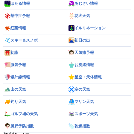
ほたる情報
あじさい情報
熱中症予報
花火天気
紅葉情報
イルミネーション
スキー＆スノボ
初日の出
初詣
天気痛予報
服装予報
お洗濯情報
紫外線情報
星空・天体情報
山の天気
空の天気
釣り天気
マリン天気
ゴルフ場の天気
スポーツ天気
風邪予防指数
乾燥指数