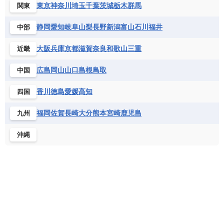
コンゴ共和国
コンゴ民主共和国
ベルギー
ボスニア・ヘルツェゴビナ
東京
神奈川
埼玉
千葉
茨城
栃木
群馬
関東
セントビンセント及びグレナディーン諸島
コートジボワール
ポルトガル
ポーランド
マルタ
セントルシア
チリ
トリニダード・トバゴ
静岡
愛知
岐阜
山梨
長野
新潟
富山
石川
福井
中部
サントメ・プリンシペ民主共和国
ザンビア共和国
モナコ公国
モルドバ
モンテネグロ
ドミニカ共和国
ドミニカ国
シエラレオネ共和国
ジブチ共和国
ラトビア
リトアニア
リヒテンシュタイン
大阪
兵庫
京都
滋賀
奈良
和歌山
三重
近畿
ニカラグア共和国
ハイチ共和国
バハマ
ジンバブエ
スーダン
セネガル
ルクセンブルク
ルーマニア
ロシア
バルバドス
パナマ
パラグアイ
広島
岡山
山口
島根
鳥取
中国
セントヘレナ諸島
セーシェル
北マケドニア
フランス領ギアナ
ブラジル
プエルトリコ
ソマリア連邦共和国
タンザニア
チャド
香川
徳島
愛媛
高知
四国
ベネズエラ
ベリーズ
ペルー
チュニジア
トーゴ
ナイジェリア連邦共和国
ホンジュラス
ボリビア
マルティニーク
福岡
佐賀
長崎
大分
熊本
宮崎
鹿児島
九州
ナミビア
ニジェール
ブルキナファソ
メキシコ
ブルンジ共和国
ベナン
ボツワナ
沖縄
マダガスカル
マラウイ共和国
マリ
モザンビーク
モロッコ
モーリシャス共和国
モーリタニア
リビア
リベリア共和国
ルワンダ共和国
レソト王国
中央アフリカ共和国
南アフリカ共和国
南スーダン
赤道ギニア共和国