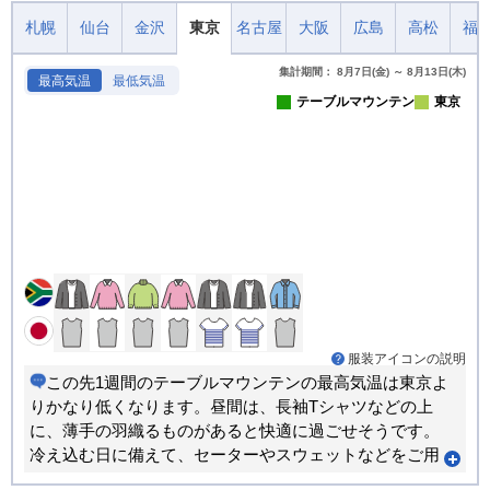
札幌
仙台
金沢
東京
名古屋
大阪
広島
高松
福
集計期間： 8月7日(金) ～ 8月13日(木)
最高気温
最低気温
テーブルマウンテン
東京
服装アイコンの説明
この先1週間のテーブルマウンテンの最高気温は東京よ
りかなり低くなります。昼間は、長袖Tシャツなどの上
に、薄手の羽織るものがあると快適に過ごせそうです。
冷え込む日に備えて、セーターやスウェットなどをご用
意ください。朝晩と昼間では体感が大きく変わります。