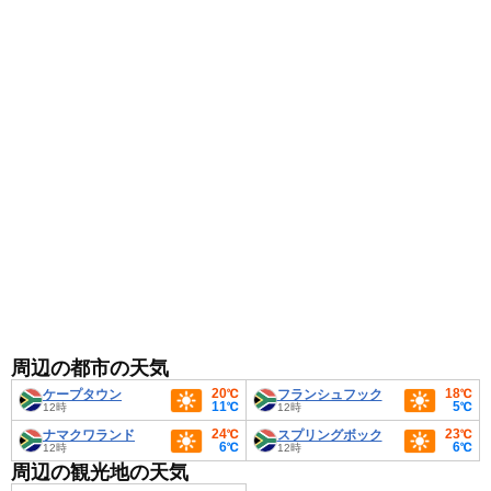
重ね着で調節できる服装がおすすめです。
周辺の都市の天気
20℃
18℃
ケープタウン
フランシュフック
11℃
5℃
12時
12時
24℃
23℃
ナマクワランド
スプリングボック
6℃
6℃
12時
12時
周辺の観光地の天気