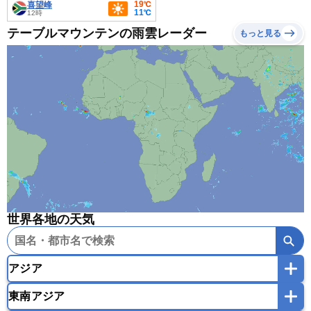
19℃
喜望峰
11℃
12時
テーブルマウンテンの雨雲レーダー
もっと見る
世界各地の天気
アジア
東南アジア
韓国
中国
台湾
香港
マカオ