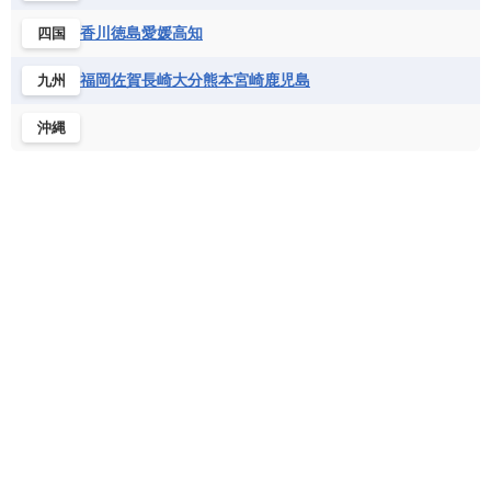
フランス領ギアナ
ブラジル
プエルトリコ
ソマリア連邦共和国
タンザニア
チャド
香川
徳島
愛媛
高知
四国
ベネズエラ
ベリーズ
ペルー
チュニジア
トーゴ
ナイジェリア連邦共和国
ホンジュラス
ボリビア
マルティニーク
福岡
佐賀
長崎
大分
熊本
宮崎
鹿児島
九州
ナミビア
ニジェール
ブルキナファソ
メキシコ
ブルンジ共和国
ベナン
ボツワナ
沖縄
マダガスカル
マラウイ共和国
マリ
モザンビーク
モロッコ
モーリシャス共和国
モーリタニア
リビア
リベリア共和国
ルワンダ共和国
レソト王国
中央アフリカ共和国
南アフリカ共和国
南スーダン
赤道ギニア共和国