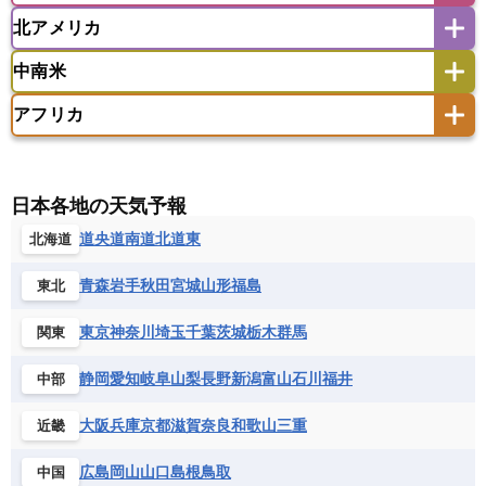
ウズベキスタン
オマーン
カザフスタン
北アメリカ
アゼルバイジャン
アルバニア
アルメニア
アメリカ領サモア
オーストラリア
キリバス
カタール
キプロス
キルギス
イギリス
イタリア
ウクライナ
中南米
クック諸島
グアム
サイパン
クウェート
サウジアラビア
シリア
アメリカ
アラスカ
カナダ
エストニア
オランダ
オーストリア
サモア独立国
ソロモン諸島
タヒチ
タジキスタン
トルクメニスタン
トルコ
アフリカ
バーミューダ諸島
ギリシャ
クロアチア
コソボ
アメリカ領バージン諸島
アルゼンチン
ツバル
トンガ
ナウル共和国
ニウエ
バーレーン
ヨルダン
レバノン
サンマリノ共和国
ジブラルタル
ジョージア
アンティグア・バーブーダ
ウルグアイ
ニューカレドニア
ニュージーランド
ハワイ
アルジェリア
アンゴラ
ウガンダ
スイス
スウェーデン
スペイン
エクアドル
エルサルバドル
ガイアナ
バヌアツ
パプアニューギニア
パラオ
エジプト
エスワティニ王国
エチオピア
日本各地の天気予報
スロバキア
スロベニア共和国
セルビア
キューバ
グアテマラ
グアドループ
フィジー
マーシャル諸島
ミクロネシア連邦
エリトリア国
カメルーン
カーボベルデ
道央
道南
道北
道東
北海道
チェコ
デンマーク
ドイツ
ノルウェー
グレナダ
ケイマン諸島
コスタリカ
ワリス・フテュナ
ガボン
ガンビア
ガーナ共和国
ギニア
ハンガリー
バチカン市国
フィンランド
コロンビア
ジャマイカ
スリナム
青森
岩手
秋田
宮城
山形
福島
東北
ギニアビサウ共和国
ケニア
コモロ連合
フランス
ブルガリア
ベラルーシ
セントクリストファー・ネービス
コンゴ共和国
コンゴ民主共和国
ベルギー
ボスニア・ヘルツェゴビナ
東京
神奈川
埼玉
千葉
茨城
栃木
群馬
関東
セントビンセント及びグレナディーン諸島
コートジボワール
ポルトガル
ポーランド
マルタ
セントルシア
チリ
トリニダード・トバゴ
静岡
愛知
岐阜
山梨
長野
新潟
富山
石川
福井
中部
サントメ・プリンシペ民主共和国
ザンビア共和国
モナコ公国
モルドバ
モンテネグロ
ドミニカ共和国
ドミニカ国
シエラレオネ共和国
ジブチ共和国
ラトビア
リトアニア
リヒテンシュタイン
大阪
兵庫
京都
滋賀
奈良
和歌山
三重
近畿
ニカラグア共和国
ハイチ共和国
バハマ
ジンバブエ
スーダン
セネガル
ルクセンブルク
ルーマニア
ロシア
バルバドス
パナマ
パラグアイ
広島
岡山
山口
島根
鳥取
中国
セントヘレナ諸島
セーシェル
北マケドニア