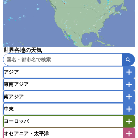
世界各地の天気
アジア
東南アジア
韓国
中国
台湾
香港
マカオ
南アジア
モンゴル
北朝鮮
インドネシア
カンボジア
シンガポール
中東
タイ
フィリピン
ブルネイ
ベトナム
インド
スリランカ
ネパール
マレーシア
ミャンマー
ヨーロッパ
バングラデシュ
パキスタン
ブータン王国
アフガニスタン
アラブ首長国連邦
イエメン
ラオス人民民主共和国
東ティモール民主共和国
モルディブ
オセアニア・太平洋
イスラエル
イラク
イラン
アイスランド
アイルランド