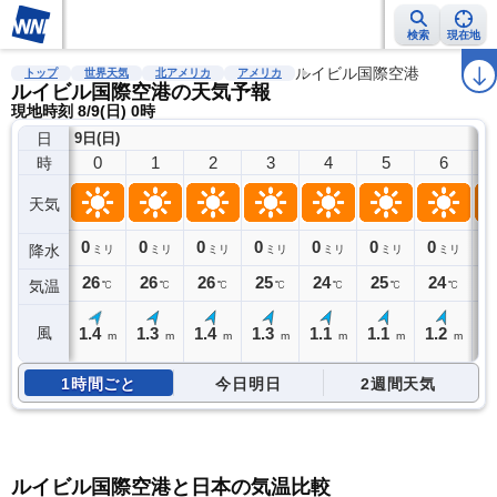
検索
現在地
雨雲レーダー
台風情報
地震情報
警報・注意報
ルイビル国際空港
2週間天気
ラ
トップ
世界天気
北アメリカ
アメリカ
ルイビル国際空港の天気予報
現地時刻 8/9(日) 0時
日
9日(日)
0
1
2
3
4
5
6
時
天気
0
0
0
0
0
0
0
0
降水
ミリ
ミリ
ミリ
ミリ
ミリ
ミリ
ミリ
26
26
26
25
24
25
24
2
気温
℃
℃
℃
℃
℃
℃
℃
1.4
1.3
1.4
1.3
1.1
1.1
1.2
1
風
m
m
m
m
m
m
m
1時間ごと
今日明日
2週間天気
ルイビル国際空港と日本の気温比較