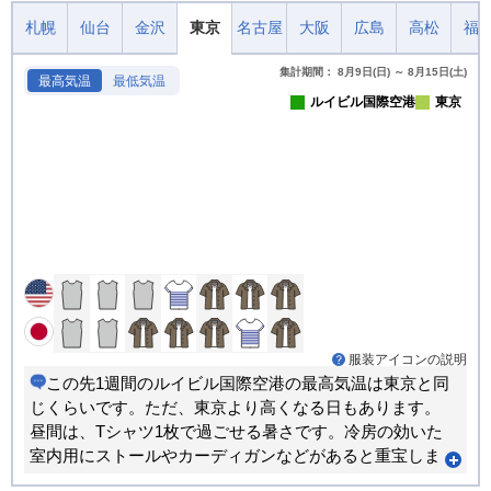
札幌
仙台
金沢
東京
名古屋
大阪
広島
高松
福
集計期間： 8月9日(日) ～ 8月15日(土)
最高気温
最低気温
ルイビル国際空港
東京
服装アイコンの説明
この先1週間のルイビル国際空港の最高気温は東京と同
じくらいです。ただ、東京より高くなる日もあります。
昼間は、Tシャツ1枚で過ごせる暑さです。冷房の効いた
室内用にストールやカーディガンなどがあると重宝しま
す。朝晩のほうが寒い日が多くなります。重ね着で調節