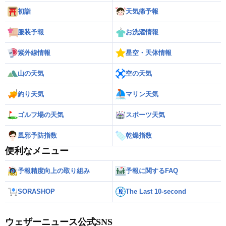
初詣
天気痛予報
服装予報
お洗濯情報
紫外線情報
星空・天体情報
山の天気
空の天気
釣り天気
マリン天気
ゴルフ場の天気
スポーツ天気
風邪予防指数
乾燥指数
便利なメニュー
予報精度向上の取り組み
予報に関するFAQ
SORASHOP
The Last 10-second
ウェザーニュース公式SNS