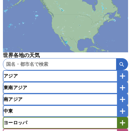
世界各地の天気
アジア
東南アジア
韓国
中国
台湾
香港
マカオ
南アジア
モンゴル
北朝鮮
インドネシア
カンボジア
シンガポール
中東
タイ
フィリピン
ブルネイ
ベトナム
インド
スリランカ
ネパール
マレーシア
ミャンマー
ヨーロッパ
バングラデシュ
パキスタン
ブータン王国
アフガニスタン
アラブ首長国連邦
イエメン
ラオス人民民主共和国
東ティモール民主共和国
モルディブ