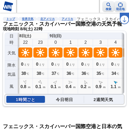
検索
現在地
雨雲レーダー
台風情報
地震情報
警報・注意報
フェニックス・スカイハーバ
2週間天気
ラ
トップ
世界天気
北アメリカ
アメリカ
フェニックス・スカイハーバー国際空港の天気予報
現地時刻 8/8(土) 22時
日
8日(土)
9日(日)
22
23
0
1
2
3
4
時
天気
0
0
0
0
0
0
0
0
降水
ミリ
ミリ
ミリ
ミリ
ミリ
ミリ
ミリ
38
38
37
36
36
35
34
3
気温
℃
℃
℃
℃
℃
℃
℃
0.8
0.1
0.1
0.4
0.2
0.9
1.1
1
風
m
m
m
m
m
m
m
1時間ごと
今日明日
2週間天気
フェニックス・スカイハーバー国際空港と日本の気