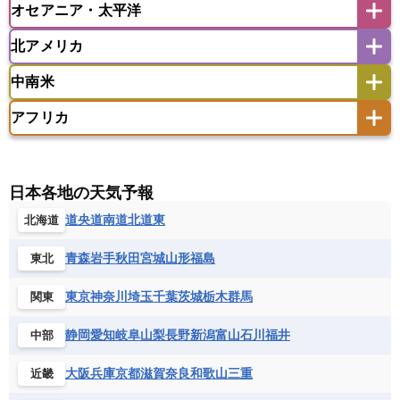
オセアニア・太平洋
イスラエル
イラク
イラン
アイスランド
アイルランド
ウズベキスタン
オマーン
カザフスタン
北アメリカ
アゼルバイジャン
アルバニア
アルメニア
アメリカ領サモア
オーストラリア
キリバス
カタール
キプロス
キルギス
イギリス
イタリア
ウクライナ
中南米
クック諸島
グアム
サイパン
クウェート
サウジアラビア
シリア
アメリカ
アラスカ
カナダ
エストニア
オランダ
オーストリア
サモア独立国
ソロモン諸島
タヒチ
タジキスタン
トルクメニスタン
トルコ
アフリカ
バーミューダ諸島
ギリシャ
クロアチア
コソボ
アメリカ領バージン諸島
アルゼンチン
ツバル
トンガ
ナウル共和国
ニウエ
バーレーン
ヨルダン
レバノン
サンマリノ共和国
ジブラルタル
ジョージア
アンティグア・バーブーダ
ウルグアイ
ニューカレドニア
ニュージーランド
ハワイ
アルジェリア
アンゴラ
ウガンダ
スイス
スウェーデン
スペイン
エクアドル
エルサルバドル
ガイアナ
バヌアツ
パプアニューギニア
パラオ
エジプト
エスワティニ王国
エチオピア
日本各地の天気予報
スロバキア
スロベニア共和国
セルビア
キューバ
グアテマラ
グアドループ
フィジー
マーシャル諸島
ミクロネシア連邦
エリトリア国
カメルーン
カーボベルデ
道央
道南
道北
道東
北海道
チェコ
デンマーク
ドイツ
ノルウェー
グレナダ
ケイマン諸島
コスタリカ
ワリス・フテュナ
ガボン
ガンビア
ガーナ共和国
ギニア
ハンガリー
バチカン市国
フィンランド
コロンビア
ジャマイカ
スリナム
青森
岩手
秋田
宮城
山形
福島
東北
ギニアビサウ共和国
ケニア
コモロ連合
フランス
ブルガリア
ベラルーシ
セントクリストファー・ネービス
コンゴ共和国
コンゴ民主共和国
ベルギー
ボスニア・ヘルツェゴビナ
東京
神奈川
埼玉
千葉
茨城
栃木
群馬
関東
セントビンセント及びグレナディーン諸島
コートジボワール
ポルトガル
ポーランド
マルタ
セントルシア
チリ
トリニダード・トバゴ
静岡
愛知
岐阜
山梨
長野
新潟
富山
石川
福井
中部
サントメ・プリンシペ民主共和国
ザンビア共和国
モナコ公国
モルドバ
モンテネグロ
ドミニカ共和国
ドミニカ国
シエラレオネ共和国
ジブチ共和国
ラトビア
リトアニア
リヒテンシュタイン
大阪
兵庫
京都
滋賀
奈良
和歌山
三重
近畿
ニカラグア共和国
ハイチ共和国
バハマ
ジンバブエ
スーダン
セネガル
ルクセンブルク
ルーマニア
ロシア