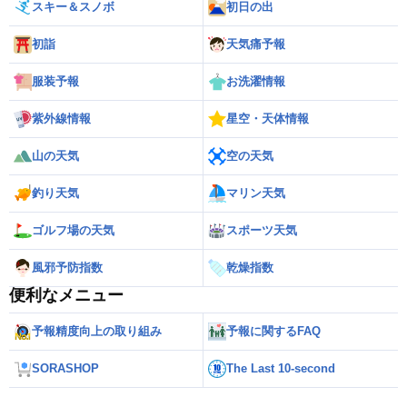
スキー＆スノボ
初日の出
初詣
天気痛予報
服装予報
お洗濯情報
紫外線情報
星空・天体情報
山の天気
空の天気
釣り天気
マリン天気
ゴルフ場の天気
スポーツ天気
風邪予防指数
乾燥指数
便利なメニュー
予報精度向上の取り組み
予報に関するFAQ
SORASHOP
The Last 10-second