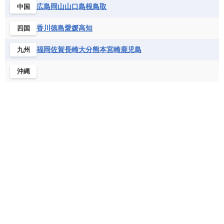
バルバドス
パナマ
パラグアイ
広島
岡山
山口
島根
鳥取
中国
セントヘレナ諸島
セーシェル
北マケドニア
フランス領ギアナ
ブラジル
プエルトリコ
ソマリア連邦共和国
タンザニア
チャド
香川
徳島
愛媛
高知
四国
ベネズエラ
ベリーズ
ペルー
チュニジア
トーゴ
ナイジェリア連邦共和国
ホンジュラス
ボリビア
マルティニーク
福岡
佐賀
長崎
大分
熊本
宮崎
鹿児島
九州
ナミビア
ニジェール
ブルキナファソ
メキシコ
ブルンジ共和国
ベナン
ボツワナ
沖縄
マダガスカル
マラウイ共和国
マリ
モザンビーク
モロッコ
モーリシャス共和国
モーリタニア
リビア
リベリア共和国
ルワンダ共和国
レソト王国
中央アフリカ共和国
南アフリカ共和国
南スーダン
赤道ギニア共和国