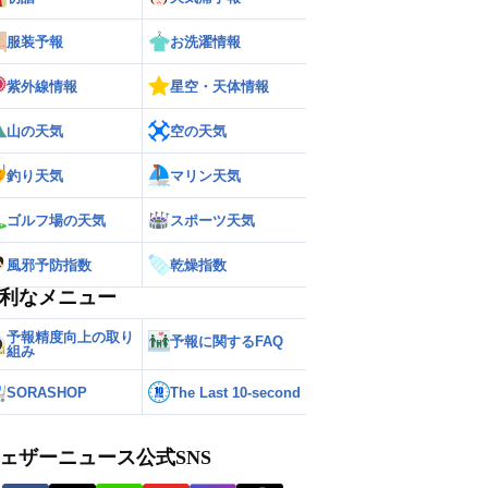
服装予報
お洗濯情報
紫外線情報
星空・天体情報
山の天気
空の天気
釣り天気
マリン天気
ゴルフ場の天気
スポーツ天気
風邪予防指数
乾燥指数
利なメニュー
予報精度向上の取り
予報に関するFAQ
組み
SORASHOP
The Last 10-second
ェザーニュース公式SNS