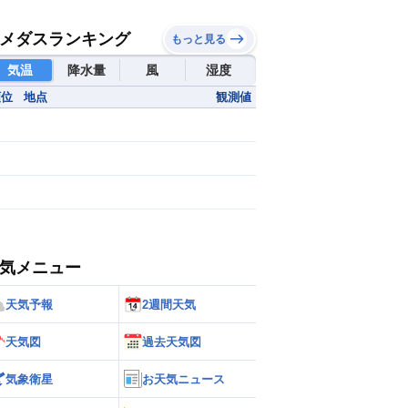
メダスランキング
もっと見る
気温
降水量
風
湿度
順位
地点
観測値
気メニュー
天気予報
2週間天気
天気図
過去天気図
気象衛星
お天気ニュース