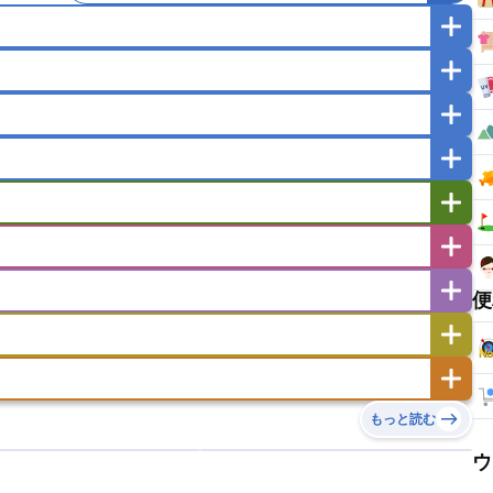
マカオ
モンゴル
北朝鮮
ガポール
タイ
フィリピン
ブルネイ
ー
ラオス人民民主共和国
東ティモール民主共和国
バングラデシュ
パキスタン
ブータン王国
イエメン
イスラエル
イラク
イラン
フスタン
カタール
キプロス
キルギス
ゼルバイジャン
アルバニア
アルメニア
リア
タジキスタン
トルクメニスタン
トルコ
エストニア
オランダ
オーストリア
便
キリバス
クック諸島
グアム
サイパン
サンマリノ共和国
ジブラルタル
ジョージア
ヒチ
ツバル
トンガ
ナウル共和国
ニウエ
バーミューダ諸島
スロバキア
スロベニア共和国
セルビア
ド
ハワイ
バヌアツ
パプアニューギニア
ノルウェー
ハンガリー
バチカン市国
チン
アンティグア・バーブーダ
ウルグアイ
島
ミクロネシア連邦
ワリス・フテュナ
リア
ベラルーシ
ベルギー
もっと読む
イアナ
キューバ
グアテマラ
グアドループ
ダ
エジプト
エスワティニ王国
エチオピア
ガル
ポーランド
マルタ
モナコ公国
リカ
コロンビア
ジャマイカ
スリナム
ウ
ボベルデ
ガボン
ガンビア
ガーナ共和国
ア
リトアニア
リヒテンシュタイン
セントビンセント及びグレナディーン諸島
セントルシア