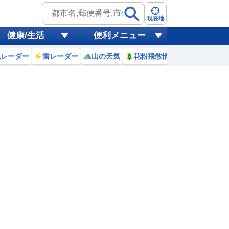
現在地
健康/生活
便利メニュー
風レーダー
雷レーダー
山の天気
花粉飛散情報
世界天気
5
16
17
18
19
20
21
22
23
0
0
0
0
0
0
0
0
リ
ミリ
ミリ
ミリ
ミリ
ミリ
ミリ
ミリ
ミリ
32
32
31
30
30
29
29
29
℃
℃
℃
℃
℃
℃
℃
℃
℃
4
4.3
4.3
4
3.7
3.5
3.4
3.6
3.4
m
m
m
m
m
m
m
m
m