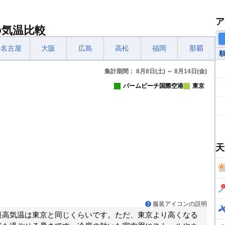
ア
の気温比較
名古屋
大阪
広島
高松
福岡
那覇
集計期間： 8月8日(土) ～ 8月14日(金)
パームビーチ国際空港
東京
天
服装アイコンの説明
最高気温は東京と同じくらいです。ただ、東京より高くなる