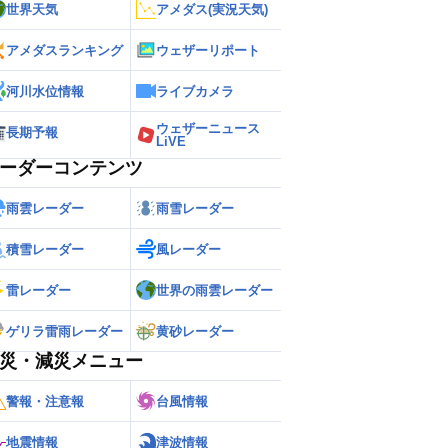
世界天気
アメダス(実況天気)
アメダスランキング
ウェザーリポート
河川水位情報
ライブカメラ
ウェザーニュース
長期予報
LiVE
ーダーコンテンツ
雨雲レーダー
雨雪レーダー
積雪レーダー
風レーダー
雷レーダー
世界の雨雲レーダー
ゲリラ雷雨レーダー
黄砂レーダー
災・減災メニュー
警報・注意報
台風情報
地震情報
津波情報