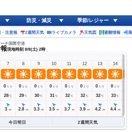
防災・減災
季節/レジャー
報・注意報
2週間天気
ライブカメラ
天気図
避難情報
ビーチ国際空港
予報
現地時刻 8/8(土) 2時
7
8
9
10
11
12
13
14
1
0
0
0
0
0
0
0
0
0
ミリ
ミリ
ミリ
ミリ
ミリ
ミリ
ミリ
ミリ
ミ
28
29
30
31
32
32
32
33
32
℃
℃
℃
℃
℃
℃
℃
℃
3
2.8
3.3
3.5
3.7
3.9
4.2
4.4
4.
m
m
m
m
m
m
m
m
今日明日
2週間天気