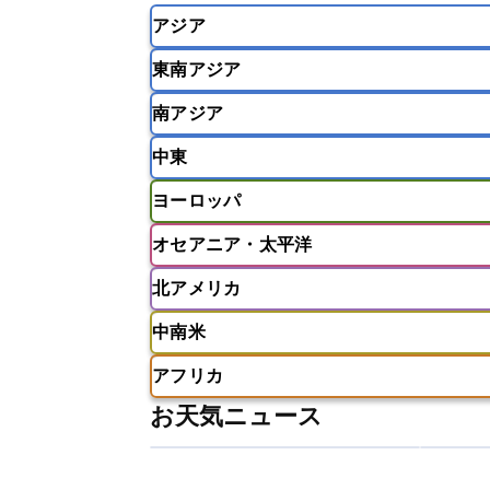
アジア
東南アジア
韓国
中国
台湾
香港
南アジア
インドネシア
カンボジア
シン
中東
ベトナム
マレーシア
ミャンマ
インド
スリランカ
ネパール
ヨーロッパ
モルディブ
アフガニスタン
アラブ首長国連邦
オセアニア・太平洋
ウズベキスタン
オマーン
カザ
アイスランド
アイルランド
ア
クウェート
サウジアラビア
シ
北アメリカ
イギリス
イタリア
ウクライナ
アメリカ領サモア
オーストラリア
バーレーン
ヨルダン
レバノン
ギリシャ
クロアチア
コソボ
中南米
サモア独立国
ソロモン諸島
タ
アメリカ
アラスカ
カナダ
スイス
スウェーデン
スペイン
ニューカレドニア
ニュージーラン
アフリカ
チェコ
デンマーク
ドイツ
アメリカ領バージン諸島
アルゼン
パラオ
フィジー
マーシャル諸
お天気ニュース
フィンランド
フランス
ブルガ
エクアドル
エルサルバドル
ガ
アルジェリア
アンゴラ
ウガン
ボスニア・ヘルツェゴビナ
ポルト
グレナダ
ケイマン諸島
コスタ
エリトリア国
カメルーン
カー
モルドバ
モンテネグロ
ラトビ
セントクリストファー・ネービス