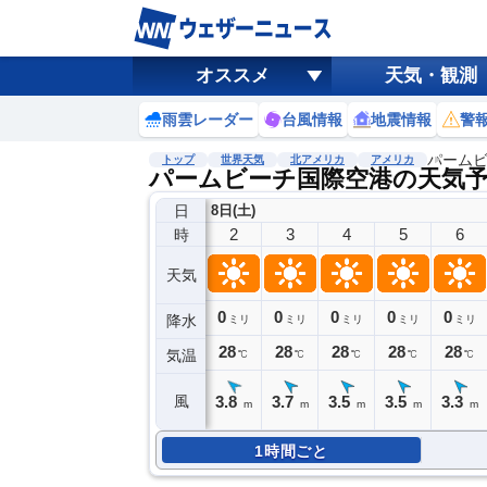
オススメ
天気・観測
雨雲レーダー
台風情報
地震情報
警
パーム
トップ
世界天気
北アメリカ
アメリカ
パームビーチ国際空港の天気
日
8日(土)
2
3
4
5
6
時
天気
0
0
0
0
0
降水
ミリ
ミリ
ミリ
ミリ
ミリ
28
28
28
28
28
気温
℃
℃
℃
℃
℃
3.8
3.7
3.5
3.5
3.3
風
m
m
m
m
m
1時間ごと