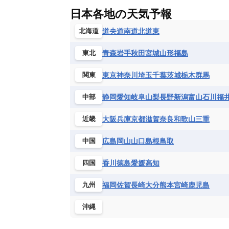
ギニア
ギニアビサウ共和国
ケ
ルクセンブルク
ルーマニア
ロ
チリ
トリニダード・トバゴ
ド
日本各地の天気予報
コンゴ民主共和国
コートジボワー
ハイチ共和国
バハマ
バルバド
シエラレオネ共和国
ジブチ共和国
道央
道南
道北
道東
北海道
ブラジル
プエルトリコ
ベネズ
セントヘレナ諸島
セーシェル
青森
岩手
秋田
宮城
山形
福島
東北
ボリビア
マルティニーク
メキ
チュニジア
トーゴ
ナイジェリ
ブルキナファソ
ブルンジ共和国
東京
神奈川
埼玉
千葉
茨城
栃木
群馬
関東
マラウイ共和国
マリ
モザンビ
静岡
愛知
岐阜
山梨
長野
新潟
富山
石川
福
中部
モーリタニア
リビア
リベリア
中央アフリカ共和国
南アフリカ共
大阪
兵庫
京都
滋賀
奈良
和歌山
三重
近畿
広島
岡山
山口
島根
鳥取
中国
香川
徳島
愛媛
高知
四国
福岡
佐賀
長崎
大分
熊本
宮崎
鹿児島
九州
沖縄