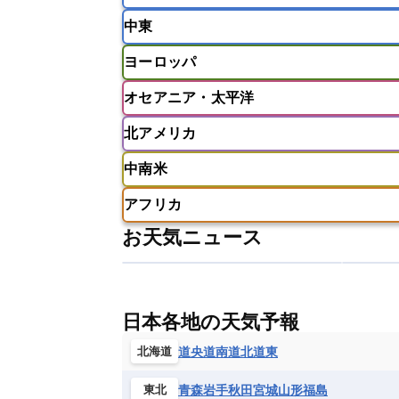
インドネシア
カンボジア
シン
中東
ベトナム
マレーシア
ミャンマ
インド
スリランカ
ネパール
ヨーロッパ
モルディブ
アフガニスタン
アラブ首長国連邦
オセアニア・太平洋
ウズベキスタン
オマーン
カザ
アイスランド
アイルランド
ア
クウェート
サウジアラビア
シ
北アメリカ
イギリス
イタリア
ウクライナ
アメリカ領サモア
オーストラリア
バーレーン
ヨルダン
レバノン
ギリシャ
クロアチア
コソボ
中南米
サモア独立国
ソロモン諸島
タ
アメリカ
アラスカ
カナダ
スイス
スウェーデン
スペイン
ニューカレドニア
ニュージーラン
アフリカ
チェコ
デンマーク
ドイツ
アメリカ領バージン諸島
アルゼン
パラオ
フィジー
マーシャル諸
お天気ニュース
フィンランド
フランス
ブルガ
エクアドル
エルサルバドル
ガ
アルジェリア
アンゴラ
ウガン
ボスニア・ヘルツェゴビナ
ポルト
グレナダ
ケイマン諸島
コスタ
エリトリア国
カメルーン
カー
モルドバ
モンテネグロ
ラトビ
セントクリストファー・ネービス
ギニア
ギニアビサウ共和国
ケ
ルクセンブルク
ルーマニア
ロ
チリ
トリニダード・トバゴ
ド
日本各地の天気予報
コンゴ民主共和国
コートジボワー
ハイチ共和国
バハマ
バルバド
シエラレオネ共和国
ジブチ共和国
道央
道南
道北
道東
北海道
ブラジル
プエルトリコ
ベネズ
セントヘレナ諸島
セーシェル
青森
岩手
秋田
宮城
山形
福島
東北
ボリビア
マルティニーク
メキ