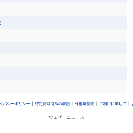
ア連邦共和国
ナミビア
ニジェール
ベナン
ボツワナ
マダガスカル
ーク
モロッコ
モーリシャス共和国
井
共和国
ルワンダ共和国
レソト王国
和国
南スーダン
赤道ギニア共和国
イバシーポリシー
特定商取引法の表記
外部送信先
ご利用に際して
ウェザーニュース