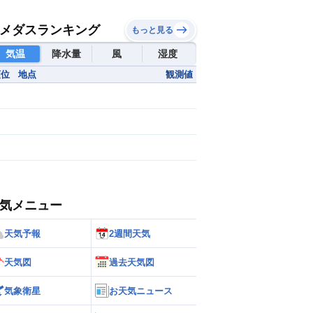
メダスランキング
もっと見る
気温
降水量
風
湿度
順位
地点
観測値
気メニュー
天気予報
2週間天気
天気図
過去天気図
気象衛星
お天気ニュース