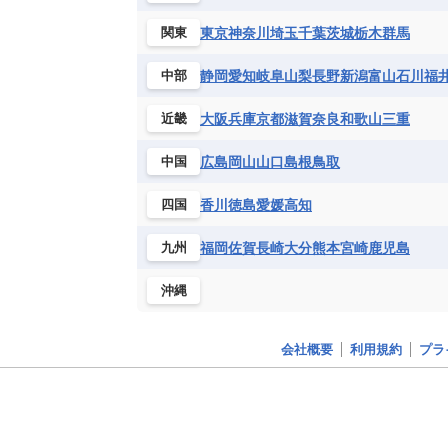
チュニジア
トーゴ
ナイジェリ
ブルキナファソ
ブルンジ共和国
東京
神奈川
埼玉
千葉
茨城
栃木
群馬
関東
マラウイ共和国
マリ
モザンビ
静岡
愛知
岐阜
山梨
長野
新潟
富山
石川
福
中部
モーリタニア
リビア
リベリア
中央アフリカ共和国
南アフリカ共
大阪
兵庫
京都
滋賀
奈良
和歌山
三重
近畿
広島
岡山
山口
島根
鳥取
中国
香川
徳島
愛媛
高知
四国
福岡
佐賀
長崎
大分
熊本
宮崎
鹿児島
九州
沖縄
会社概要
利用規約
プラ