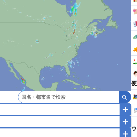
便
マカオ
モンゴル
北朝鮮
ウ