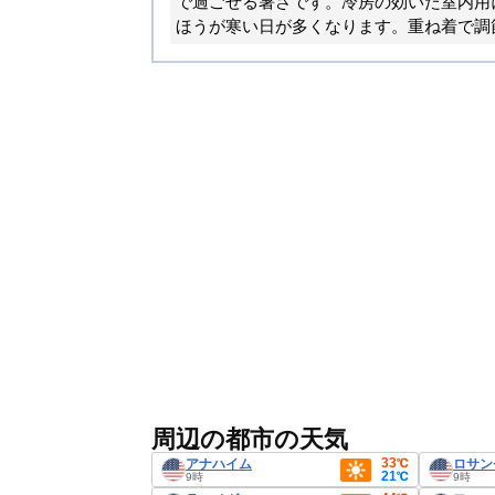
で過ごせる暑さです。冷房の効いた室内用
ほうが寒い日が多くなります。重ね着で調
周辺の都市の天気
33℃
アナハイム
ロサン
21℃
9時
9時