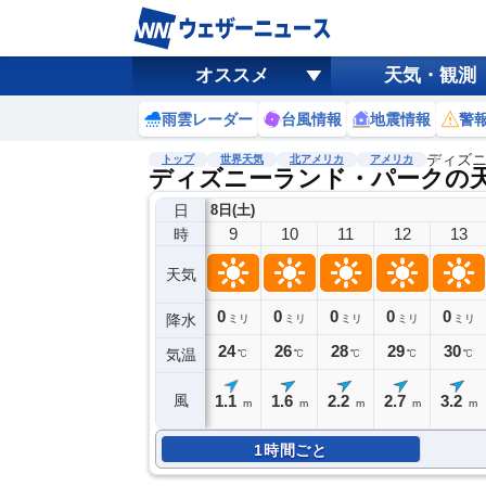
オススメ
天気・観測
雨雲レーダー
台風情報
地震情報
警
ディズ
トップ
世界天気
北アメリカ
アメリカ
ディズニーランド・パークの
日
8日(土)
9
10
11
12
13
時
天気
0
0
0
0
0
降水
ミリ
ミリ
ミリ
ミリ
ミリ
24
26
28
29
30
気温
℃
℃
℃
℃
℃
1.1
1.6
2.2
2.7
3.2
風
m
m
m
m
m
1時間ごと