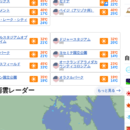
45℃
35℃
ックス
セドナ
33℃
22℃
9時
40℃
40℃
メント
ペイジ（アリゾナ州）
17℃
25℃
9時
38℃
・レーク・シティ
24℃
ルスタジアムオブ
32℃
32℃
ドジャースタジアム
イム
21℃
20℃
9時
26℃
28℃
パーク
ヨセミテ国立公園
21℃
14℃
9時
自
オークランドアラメダカ
45℃
23℃
スフィールド
ウンティコロシアム
33℃
14℃
9時
35℃
19℃
ン国立公園
オラクルパーク
19℃
14℃
9時
雨雲レーダー
もっと見る