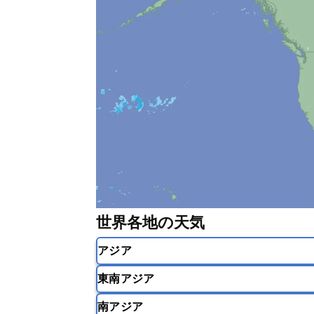
世界各地の天気
アジア
東南アジア
韓国
中国
台湾
香港
南アジア