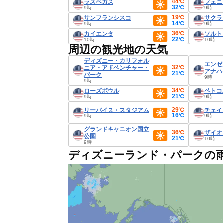
44℃
ラスベガス
フェニ
32℃
9時
9時
19℃
サンフランシスコ
サクラ
14℃
9時
9時
36℃
カイエンタ
ソルト
22℃
10時
10時
周辺の観光地の天気
ディズニー・カリフォル
エンゼ
32℃
ニア・アドベンチャー・
アナハ
21℃
パーク
9時
9時
34℃
ローズボウル
ペトコ
21℃
9時
9時
29℃
リーバイス・スタジアム
チェイ
16℃
9時
9時
グランドキャニオン国立
36℃
ザイオ
公園
21℃
10時
9時
ディズニーランド・パークの