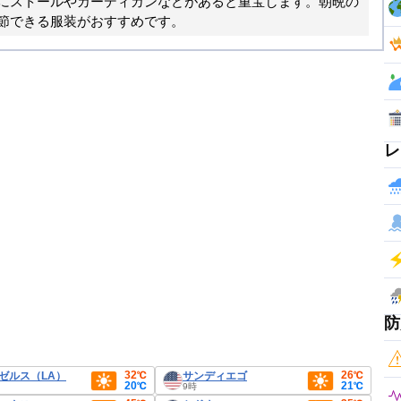
にストールやカーディガンなどがあると重宝します。朝晩の
節できる服装がおすすめです。
レ
防
32℃
26℃
ゼルス（LA）
サンディエゴ
20℃
21℃
9時