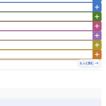
ガポール
タイ
フィリピン
ブルネイ
ー
ラオス人民民主共和国
東ティモール民主共和国
バングラデシュ
パキスタン
ブータン王国
イエメン
イスラエル
イラク
イラン
フスタン
カタール
キプロス
キルギス
ゼルバイジャン
アルバニア
アルメニア
リア
タジキスタン
トルクメニスタン
トルコ
エストニア
オランダ
オーストリア
キリバス
クック諸島
グアム
サイパン
サンマリノ共和国
ジブラルタル
ジョージア
ヒチ
ツバル
トンガ
ナウル共和国
ニウエ
バーミューダ諸島
スロバキア
スロベニア共和国
セルビア
ド
ハワイ
バヌアツ
パプアニューギニア
ノルウェー
ハンガリー
バチカン市国
チン
アンティグア・バーブーダ
ウルグアイ
島
ミクロネシア連邦
ワリス・フテュナ
リア
ベラルーシ
ベルギー
もっと読む
イアナ
キューバ
グアテマラ
グアドループ
ダ
エジプト
エスワティニ王国
エチオピア
ガル
ポーランド
マルタ
モナコ公国
リカ
コロンビア
ジャマイカ
スリナム
ボベルデ
ガボン
ガンビア
ガーナ共和国
ア
リトアニア
リヒテンシュタイン
セントビンセント及びグレナディーン諸島
セントルシア
ニア
コモロ連合
コンゴ共和国
シア
北マケドニア
ミニカ共和国
ドミニカ国
ニカラグア共和国
ル
サントメ・プリンシペ民主共和国
ザンビア共和国
ス
パナマ
パラグアイ
フランス領ギアナ
ジンバブエ
スーダン
セネガル
エラ
ベリーズ
ペルー
ホンジュラス
ソマリア連邦共和国
タンザニア
チャド
シコ