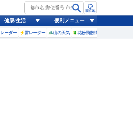
現在地
健康/生活
便利メニュー
風レーダー
雷レーダー
山の天気
花粉飛散情報
世界天気
9日(日)
2
23
0
1
2
3
4
5
6
0
0
0
0
0
0
0
0
リ
ミリ
ミリ
ミリ
ミリ
ミリ
ミリ
ミリ
ミリ
23
23
22
22
22
22
22
21
℃
℃
℃
℃
℃
℃
℃
℃
℃
2
2
1.6
1.4
1
1
0.9
0.9
0.8
m
m
m
m
m
m
m
m
m