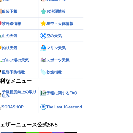
服装予報
お洗濯情報
紫外線情報
星空・天体情報
山の天気
空の天気
釣り天気
マリン天気
ゴルフ場の天気
スポーツ天気
風邪予防指数
乾燥指数
利なメニュー
予報精度向上の取り
予報に関するFAQ
組み
SORASHOP
The Last 10-second
ェザーニュース公式SNS