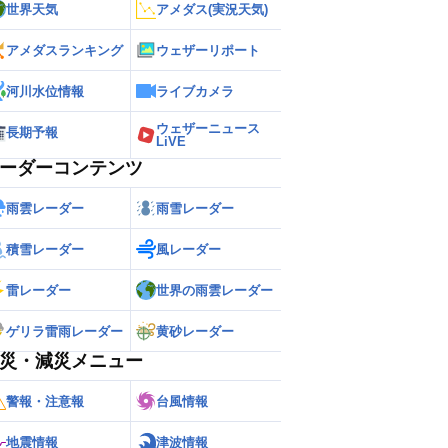
世界天気
アメダス(実況天気)
アメダスランキング
ウェザーリポート
河川水位情報
ライブカメラ
ウェザーニュース
長期予報
LiVE
ーダーコンテンツ
雨雲レーダー
雨雪レーダー
積雪レーダー
風レーダー
雷レーダー
世界の雨雲レーダー
ゲリラ雷雨レーダー
黄砂レーダー
災・減災メニュー
警報・注意報
台風情報
地震情報
津波情報