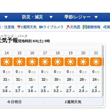
防災・減災
季節/レジャー
報・注意報
2週間天気
ライブカメラ
天気図
避難情報
ニーランド・パーク
天気予報
現地時刻 8/8(土) 9時
14
15
16
17
18
19
20
21
2
0
0
0
0
0
0
0
0
0
ミリ
ミリ
ミリ
ミリ
ミリ
ミリ
ミリ
ミリ
ミ
31
31
31
32
30
28
26
24
24
℃
℃
℃
℃
℃
℃
℃
℃
3.6
3.7
3.6
3.5
3.2
2.7
2.4
2.3
2.
m
m
m
m
m
m
m
m
今日明日
2週間天気