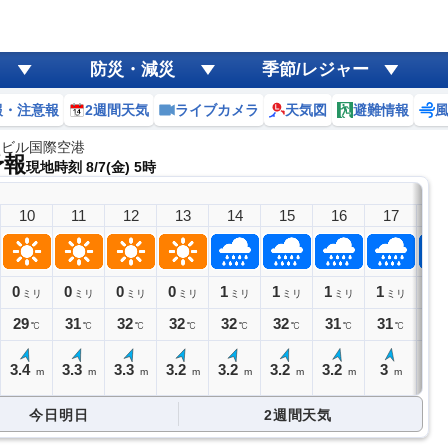
防災・減災
季節/レジャー
報・注意報
2週間天気
ライブカメラ
天気図
避難情報
ュビル国際空港
予報
現地時刻 8/7(金) 5時
10
11
12
13
14
15
16
17
1
0
0
0
0
1
1
1
1
1
ミリ
ミリ
ミリ
ミリ
ミリ
ミリ
ミリ
ミリ
ミ
29
31
32
32
32
32
31
31
30
℃
℃
℃
℃
℃
℃
℃
℃
3.4
3.3
3.3
3.2
3.2
3.2
3.2
3
2.
m
m
m
m
m
m
m
m
今日明日
2週間天気