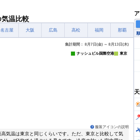
ア
の気温比較
名古屋
大阪
広島
高松
福岡
那覇
集計期間： 8月7日(金) ～ 8月13日(木)
ナッシュビル国際空港
東京
天
服装アイコンの説明
最高気温は東京と同じくらいです。ただ、東京と比較して気