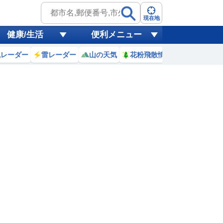
現在地
健康/生活
便利メニュー
風レーダー
雷レーダー
山の天気
花粉飛散情報
世界天気
8日(土)
8
19
20
21
22
23
0
1
2
1
0
0
0
0
0
0
0
リ
ミリ
ミリ
ミリ
ミリ
ミリ
ミリ
ミリ
ミリ
30
29
27
27
26
25
25
24
℃
℃
℃
℃
℃
℃
℃
℃
℃
9
2.8
2.9
2.7
2.7
2.6
2.5
2.3
2.3
m
m
m
m
m
m
m
m
m