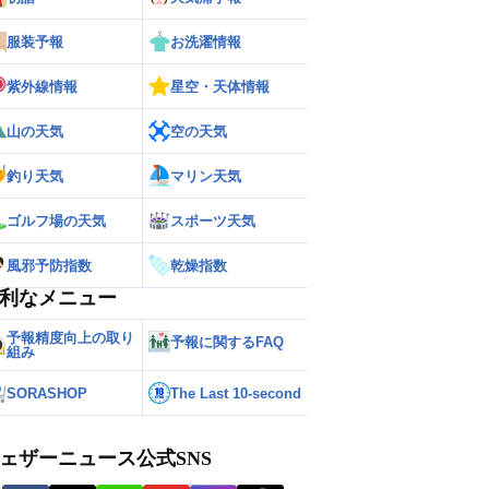
服装予報
お洗濯情報
紫外線情報
星空・天体情報
山の天気
空の天気
釣り天気
マリン天気
ゴルフ場の天気
スポーツ天気
風邪予防指数
乾燥指数
利なメニュー
予報精度向上の取り
予報に関するFAQ
組み
SORASHOP
The Last 10-second
ェザーニュース公式SNS