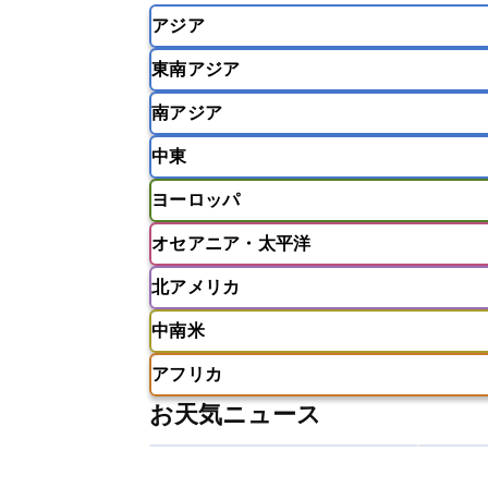
アジア
東南アジア
韓国
中国
台湾
香港
南アジア
インドネシア
カンボジア
シン
中東
ベトナム
マレーシア
ミャンマ
インド
スリランカ
ネパール
ヨーロッパ
モルディブ
アフガニスタン
アラブ首長国連邦
オセアニア・太平洋
ウズベキスタン
オマーン
カザ
アイスランド
アイルランド
ア
クウェート
サウジアラビア
シ
北アメリカ
イギリス
イタリア
ウクライナ
アメリカ領サモア
オーストラリア
バーレーン
ヨルダン
レバノン
ギリシャ
クロアチア
コソボ
中南米
サモア独立国
ソロモン諸島
タ
アメリカ
アラスカ
カナダ
スイス
スウェーデン
スペイン
ニューカレドニア
ニュージーラン
アフリカ
チェコ
デンマーク
ドイツ
アメリカ領バージン諸島
アルゼン
パラオ
フィジー
マーシャル諸
お天気ニュース
フィンランド
フランス
ブルガ
エクアドル
エルサルバドル
ガ
アルジェリア
アンゴラ
ウガン
ボスニア・ヘルツェゴビナ
ポルト
グレナダ
ケイマン諸島
コスタ
エリトリア国
カメルーン
カー
モルドバ
モンテネグロ
ラトビ
セントクリストファー・ネービス