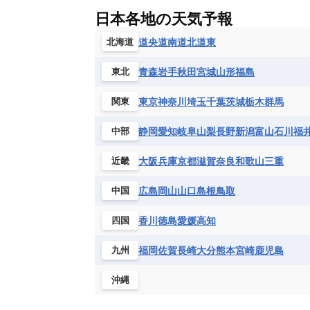
ギニア
ギニアビサウ共和国
ケ
ルクセンブルク
ルーマニア
ロ
チリ
トリニダード・トバゴ
ド
日本各地の天気予報
コンゴ民主共和国
コートジボワー
ハイチ共和国
バハマ
バルバド
シエラレオネ共和国
ジブチ共和国
道央
道南
道北
道東
北海道
ブラジル
プエルトリコ
ベネズ
セントヘレナ諸島
セーシェル
青森
岩手
秋田
宮城
山形
福島
東北
ボリビア
マルティニーク
メキ
チュニジア
トーゴ
ナイジェリ
ブルキナファソ
ブルンジ共和国
東京
神奈川
埼玉
千葉
茨城
栃木
群馬
関東
マラウイ共和国
マリ
モザンビ
静岡
愛知
岐阜
山梨
長野
新潟
富山
石川
福
中部
モーリタニア
リビア
リベリア
中央アフリカ共和国
南アフリカ共
大阪
兵庫
京都
滋賀
奈良
和歌山
三重
近畿
広島
岡山
山口
島根
鳥取
中国
香川
徳島
愛媛
高知
四国
福岡
佐賀
長崎
大分
熊本
宮崎
鹿児島
九州
沖縄