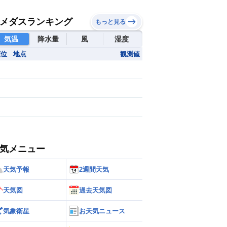
メダスランキング
もっと見る
気温
降水量
風
湿度
順位
地点
観測値
気メニュー
天気予報
2週間天気
天気図
過去天気図
気象衛星
お天気ニュース