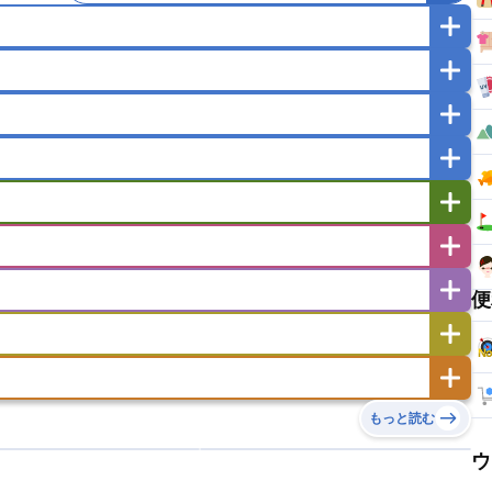
マカオ
モンゴル
北朝鮮
ガポール
タイ
フィリピン
ブルネイ
ー
ラオス人民民主共和国
東ティモール民主共和国
バングラデシュ
パキスタン
ブータン王国
イエメン
イスラエル
イラク
イラン
フスタン
カタール
キプロス
キルギス
ゼルバイジャン
アルバニア
アルメニア
リア
タジキスタン
トルクメニスタン
トルコ
エストニア
オランダ
オーストリア
便
キリバス
クック諸島
グアム
サイパン
サンマリノ共和国
ジブラルタル
ジョージア
ヒチ
ツバル
トンガ
ナウル共和国
ニウエ
バーミューダ諸島
スロバキア
スロベニア共和国
セルビア
ド
ハワイ
バヌアツ
パプアニューギニア
ノルウェー
ハンガリー
バチカン市国
チン
アンティグア・バーブーダ
ウルグアイ
島
ミクロネシア連邦
ワリス・フテュナ
リア
ベラルーシ
ベルギー
もっと読む
イアナ
キューバ
グアテマラ
グアドループ
ダ
エジプト
エスワティニ王国
エチオピア
ガル
ポーランド
マルタ
モナコ公国
リカ
コロンビア
ジャマイカ
スリナム
ウ
ボベルデ
ガボン
ガンビア
ガーナ共和国
ア
リトアニア
リヒテンシュタイン
セントビンセント及びグレナディーン諸島
セントルシア