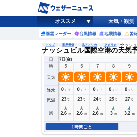
オススメ
天気・観測
雨雲レーダー
台風情報
地震情報
警
ナッシ
トップ
世界天気
北アメリカ
アメリカ
ナッシュビル国際空港の天気
日
7日(金)
5
6
7
8
9
時
天気
0
0
0
0
0
降水
ミリ
ミリ
ミリ
ミリ
ミリ
23
23
24
25
27
気温
℃
℃
℃
℃
℃
2.6
2.6
2.6
3
3.2
風
m
m
m
m
m
1時間ごと