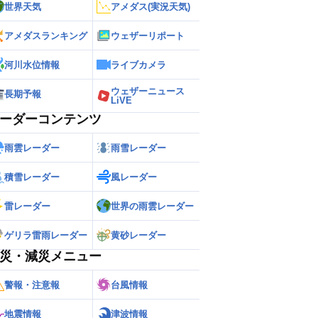
世界天気
アメダス(実況天気)
アメダスランキング
ウェザーリポート
河川水位情報
ライブカメラ
ウェザーニュース
長期予報
LiVE
ーダーコンテンツ
雨雲レーダー
雨雪レーダー
積雪レーダー
風レーダー
雷レーダー
世界の雨雲レーダー
ゲリラ雷雨レーダー
黄砂レーダー
災・減災メニュー
警報・注意報
台風情報
地震情報
津波情報