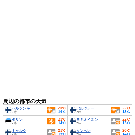
周辺の都市の天気
20℃
22℃
ヘルシンキ
ポルヴォー
16℃
13℃
2時
2時
21℃
22℃
タリン
ヨキオイネン
14℃
13℃
2時
2時
21℃
20℃
トゥルク
タンペレ
15℃
14℃
2時
2時