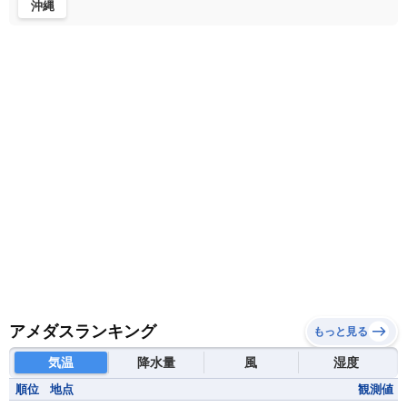
沖縄
マダガスカル
マラウイ共和国
マリ
モザンビーク
モロッコ
モーリシャス共和国
モーリタニア
リビア
リベリア共和国
ルワンダ共和国
レソト王国
中央アフリカ共和国
南アフリカ共和国
南スーダン
赤道ギニア共和国
アメダスランキング
もっと見る
気温
降水量
風
湿度
順位
地点
観測値