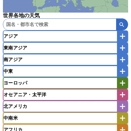
世界各地の天気
アジア
東南アジア
韓国
中国
台湾
香港
マカオ
南アジア
モンゴル
北朝鮮
インドネシア
カンボジア
シンガポール
中東
タイ
フィリピン
ブルネイ
ベトナム
インド
スリランカ
ネパール
マレーシア
ミャンマー
ヨーロッパ
バングラデシュ
パキスタン
ブータン王国
アフガニスタン
アラブ首長国連邦
イエメン
ラオス人民民主共和国
東ティモール民主共和国
モルディブ
オセアニア・太平洋
イスラエル
イラク
イラン
アイスランド
アイルランド
ウズベキスタン
オマーン
カザフスタン
北アメリカ
アゼルバイジャン
アルバニア
アルメニア
アメリカ領サモア
オーストラリア
キリバス
カタール
キプロス
キルギス
イギリス
イタリア
ウクライナ
中南米
クック諸島
グアム
サイパン
クウェート
サウジアラビア
シリア
アメリカ
アラスカ
カナダ
エストニア
オランダ
オーストリア
サモア独立国
ソロモン諸島
タヒチ
タジキスタン
トルクメニスタン
トルコ
アフリカ
バーミューダ諸島
ギリシャ
クロアチア
コソボ