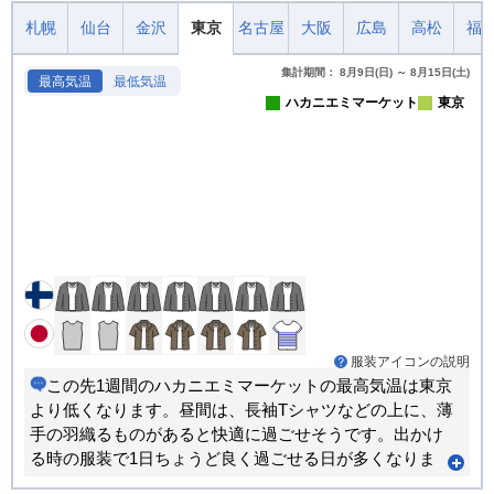
札幌
仙台
金沢
東京
名古屋
大阪
広島
高松
福
集計期間： 8月9日(日) ～ 8月15日(土)
最高気温
最低気温
ハカニエミマーケット
東京
服装アイコンの説明
この先1週間のハカニエミマーケットの最高気温は東京
より低くなります。昼間は、長袖Tシャツなどの上に、薄
手の羽織るものがあると快適に過ごせそうです。出かけ
る時の服装で1日ちょうど良く過ごせる日が多くなりま
す。