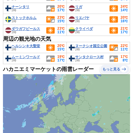
20℃
24℃
ナーンタリ
リガ
17℃
14℃
2時
2時
23℃
20℃
ストックホルム
リエパヤ
15℃
16℃
1時
2時
23℃
21℃
ダウガフピールス
クライペダ
11℃
17℃
2時
2時
周辺の観光地の天気
20℃
22℃
ヘルシンキ大聖堂
ヌークシオ国立公園
15℃
11℃
2時
2時
19℃
17℃
ムーミンワールド
サンタクロース村
17℃
8℃
2時
2時
ハカニエミマーケットの雨雲レーダー
もっと見る