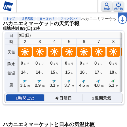
検索
現在地
雨雲レーダー
台風情報
地震情報
警報・注意報
ハカニエミマーケット
2週間天気
ラ
トップ
世界天気
ヨーロッパ
フィンランド
ハカニエミマーケットの天気予報
現地時刻 8/9(日) 2時
日
9日(日)
2
3
4
5
6
7
8
時
天気
0
0
0
0
0
0
0
0
降水
ミリ
ミリ
ミリ
ミリ
ミリ
ミリ
ミリ
14
14
15
15
16
17
18
1
気温
℃
℃
℃
℃
℃
℃
℃
3.1
2.9
3.1
3.7
4.5
4.8
5.1
5
風
m
m
m
m
m
m
m
1時間ごと
今日明日
2週間天気
ハカニエミマーケットと日本の気温比較