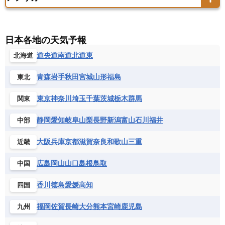
アメリカ領バージン諸島
アルゼンチン
ツバル
トンガ
ナウル共和国
ニウエ
バーレーン
ヨルダン
レバノン
サンマリノ共和国
ジブラルタル
ジョージア
アンティグア・バーブーダ
ウルグアイ
ニューカレドニア
ニュージーランド
ハワイ
アルジェリア
アンゴラ
ウガンダ
スイス
スウェーデン
スペイン
エクアドル
エルサルバドル
ガイアナ
バヌアツ
パプアニューギニア
パラオ
エジプト
エスワティニ王国
エチオピア
日本各地の天気予報
スロバキア
スロベニア共和国
セルビア
キューバ
グアテマラ
グアドループ
フィジー
マーシャル諸島
ミクロネシア連邦
エリトリア国
カメルーン
カーボベルデ
道央
道南
道北
道東
北海道
チェコ
デンマーク
ドイツ
ノルウェー
グレナダ
ケイマン諸島
コスタリカ
ワリス・フテュナ
ガボン
ガンビア
ガーナ共和国
ギニア
ハンガリー
バチカン市国
フィンランド
コロンビア
ジャマイカ
スリナム
青森
岩手
秋田
宮城
山形
福島
東北
ギニアビサウ共和国
ケニア
コモロ連合
フランス
ブルガリア
ベラルーシ
セントクリストファー・ネービス
コンゴ共和国
コンゴ民主共和国
ベルギー
ボスニア・ヘルツェゴビナ
東京
神奈川
埼玉
千葉
茨城
栃木
群馬
関東
セントビンセント及びグレナディーン諸島
コートジボワール
ポルトガル
ポーランド
マルタ
セントルシア
チリ
トリニダード・トバゴ
静岡
愛知
岐阜
山梨
長野
新潟
富山
石川
福井
中部
サントメ・プリンシペ民主共和国
ザンビア共和国
モナコ公国
モルドバ
モンテネグロ
ドミニカ共和国
ドミニカ国
シエラレオネ共和国
ジブチ共和国
ラトビア
リトアニア
リヒテンシュタイン
大阪
兵庫
京都
滋賀
奈良
和歌山
三重
近畿
ニカラグア共和国
ハイチ共和国
バハマ
ジンバブエ
スーダン
セネガル
ルクセンブルク
ルーマニア
ロシア
バルバドス
パナマ
パラグアイ
広島
岡山
山口
島根
鳥取
中国
セントヘレナ諸島
セーシェル
北マケドニア
フランス領ギアナ
ブラジル
プエルトリコ
ソマリア連邦共和国
タンザニア
チャド
香川
徳島
愛媛
高知
四国
ベネズエラ
ベリーズ
ペルー
チュニジア
トーゴ
ナイジェリア連邦共和国
ホンジュラス
ボリビア
マルティニーク
福岡
佐賀
長崎
大分
熊本
宮崎
鹿児島
九州
ナミビア
ニジェール
ブルキナファソ
メキシコ
ブルンジ共和国
ベナン
ボツワナ