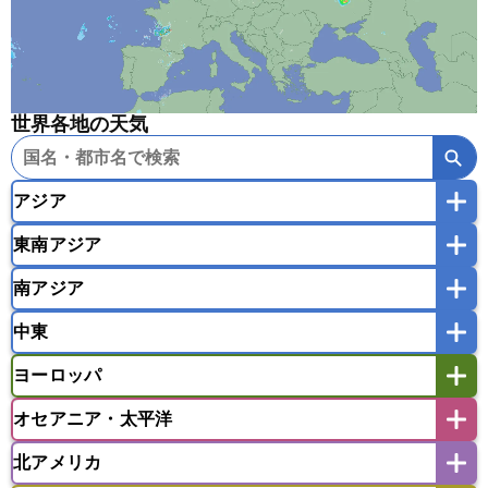
世界各地の天気
アジア
東南アジア
韓国
中国
台湾
香港
マカオ
南アジア
モンゴル
北朝鮮
インドネシア
カンボジア
シンガポール
中東
タイ
フィリピン
ブルネイ
ベトナム
インド
スリランカ
ネパール
マレーシア
ミャンマー
ヨーロッパ
バングラデシュ
パキスタン
ブータン王国
アフガニスタン
アラブ首長国連邦
イエメン
ラオス人民民主共和国
東ティモール民主共和国
モルディブ
オセアニア・太平洋
イスラエル
イラク
イラン
アイスランド
アイルランド
ウズベキスタン
オマーン
カザフスタン
北アメリカ
アゼルバイジャン
アルバニア
アルメニア
アメリカ領サモア
オーストラリア
キリバス
カタール
キプロス
キルギス