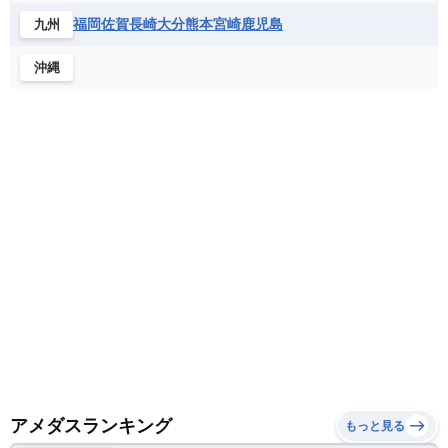
ホンジュラス
ボリビア
マルティニーク
福岡
佐賀
長崎
大分
熊本
宮崎
鹿児島
九州
ナミビア
ニジェール
ブルキナファソ
メキシコ
ブルンジ共和国
ベナン
ボツワナ
沖縄
マダガスカル
マラウイ共和国
マリ
モザンビーク
モロッコ
モーリシャス共和国
モーリタニア
リビア
リベリア共和国
ルワンダ共和国
レソト王国
中央アフリカ共和国
南アフリカ共和国
南スーダン
赤道ギニア共和国
アメダスランキング
もっと見る