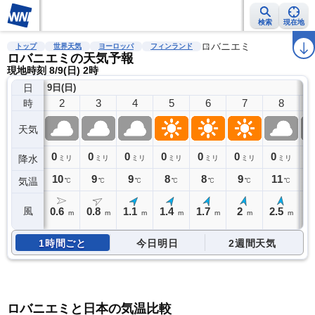
検索
現在地
雨雲レーダー
台風情報
地震情報
警報・注意報
ロバニエミ
2週間天気
ラ
トップ
世界天気
ヨーロッパ
フィンランド
ロバニエミの天気予報
現地時刻 8/9(日) 2時
日
9日(日)
2
3
4
5
6
7
8
時
天気
0
0
0
0
0
0
0
0
降水
ミリ
ミリ
ミリ
ミリ
ミリ
ミリ
ミリ
10
9
9
8
8
9
11
1
気温
℃
℃
℃
℃
℃
℃
℃
0.6
0.8
1.1
1.4
1.7
2
2.5
風
m
m
m
m
m
m
m
1時間ごと
今日明日
2週間天気
ロバニエミと日本の気温比較