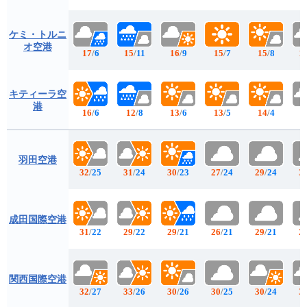
ケミ・トルニ
オ空港
17
/
6
15
/
11
16
/
9
15
/
7
15
/
8
1
キティーラ空
港
16
/
6
12
/
8
13
/
6
13
/
5
14
/
4
1
羽田空港
32
/
25
31
/
24
30
/
23
27
/
24
29
/
24
3
成田国際空港
31
/
22
29
/
22
29
/
21
26
/
21
29
/
21
2
関西国際空港
32
/
27
33
/
26
30
/
26
30
/
25
30
/
24
3