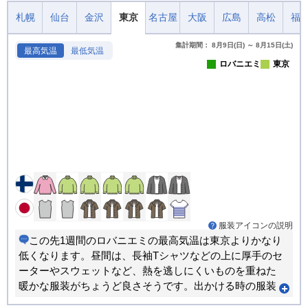
札幌
仙台
金沢
東京
名古屋
大阪
広島
高松
福
集計期間： 8月9日(日) ～ 8月15日(土)
最高気温
最低気温
ロバニエミ
東京
服装アイコンの説明
この先1週間のロバニエミの最高気温は東京よりかなり
低くなります。昼間は、長袖Tシャツなどの上に厚手のセ
ーターやスウェットなど、熱を逃しにくいものを重ねた
暖かな服装がちょうど良さそうです。出かける時の服装
で1日ちょうど良く過ごせる日が多くなります。