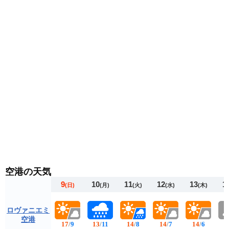
空港の天気
9
10
11
12
13
1
(日)
(月)
(火)
(水)
(木)
ロヴァニエミ
空港
17
/
9
13
/
11
14
/
8
14
/
7
14
/
6
1