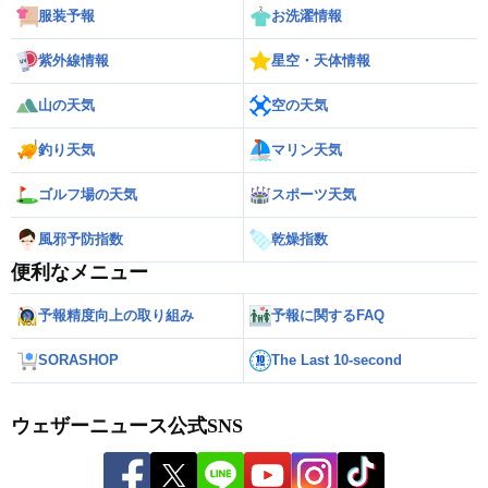
服装予報
お洗濯情報
紫外線情報
星空・天体情報
山の天気
空の天気
釣り天気
マリン天気
ゴルフ場の天気
スポーツ天気
風邪予防指数
乾燥指数
便利なメニュー
予報精度向上の取り組み
予報に関するFAQ
SORASHOP
The Last 10-second
ウェザーニュース公式SNS