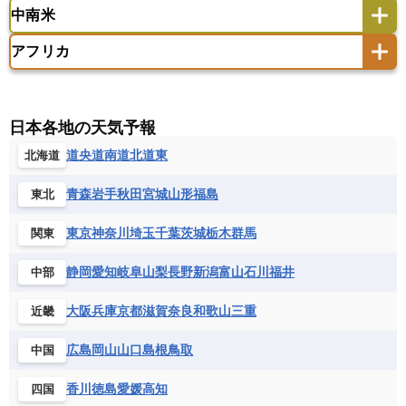
イギリス
イタリア
ウクライナ
中南米
クック諸島
グアム
サイパン
クウェート
サウジアラビア
シリア
アメリカ
アラスカ
カナダ
エストニア
オランダ
オーストリア
サモア独立国
ソロモン諸島
タヒチ
タジキスタン
トルクメニスタン
トルコ
アフリカ
バーミューダ諸島
ギリシャ
クロアチア
コソボ
アメリカ領バージン諸島
アルゼンチン
ツバル
トンガ
ナウル共和国
ニウエ
バーレーン
ヨルダン
レバノン
サンマリノ共和国
ジブラルタル
ジョージア
アンティグア・バーブーダ
ウルグアイ
ニューカレドニア
ニュージーランド
ハワイ
アルジェリア
アンゴラ
ウガンダ
スイス
スウェーデン
スペイン
エクアドル
エルサルバドル
ガイアナ
バヌアツ
パプアニューギニア
パラオ
エジプト
エスワティニ王国
エチオピア
日本各地の天気予報
スロバキア
スロベニア共和国
セルビア
キューバ
グアテマラ
グアドループ
フィジー
マーシャル諸島
ミクロネシア連邦
エリトリア国
カメルーン
カーボベルデ
道央
道南
道北
道東
北海道
チェコ
デンマーク
ドイツ
ノルウェー
グレナダ
ケイマン諸島
コスタリカ
ワリス・フテュナ
ガボン
ガンビア
ガーナ共和国
ギニア
ハンガリー
バチカン市国
フィンランド
コロンビア
ジャマイカ
スリナム
青森
岩手
秋田
宮城
山形
福島
東北
ギニアビサウ共和国
ケニア
コモロ連合
フランス
ブルガリア
ベラルーシ
セントクリストファー・ネービス
コンゴ共和国
コンゴ民主共和国
ベルギー
ボスニア・ヘルツェゴビナ
東京
神奈川
埼玉
千葉
茨城
栃木
群馬
関東
セントビンセント及びグレナディーン諸島
コートジボワール
ポルトガル
ポーランド
マルタ
セントルシア
チリ
トリニダード・トバゴ
静岡
愛知
岐阜
山梨
長野
新潟
富山
石川
福井
中部
サントメ・プリンシペ民主共和国
ザンビア共和国
モナコ公国
モルドバ
モンテネグロ
ドミニカ共和国
ドミニカ国
シエラレオネ共和国
ジブチ共和国
ラトビア
リトアニア
リヒテンシュタイン
大阪
兵庫
京都
滋賀
奈良
和歌山
三重
近畿
ニカラグア共和国
ハイチ共和国
バハマ
ジンバブエ
スーダン
セネガル
ルクセンブルク
ルーマニア
ロシア
バルバドス
パナマ
パラグアイ
広島
岡山
山口
島根
鳥取
中国
セントヘレナ諸島
セーシェル
北マケドニア
フランス領ギアナ
ブラジル
プエルトリコ
ソマリア連邦共和国
タンザニア
チャド
香川
徳島
愛媛
高知
四国
ベネズエラ
ベリーズ
ペルー
チュニジア
トーゴ
ナイジェリア連邦共和国