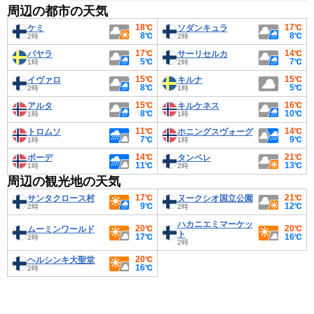
周辺の都市の天気
18℃
17℃
ケミ
ソダンキュラ
8℃
8℃
2時
2時
17℃
14℃
パヤラ
サーリセルカ
5℃
7℃
1時
2時
15℃
15℃
イヴァロ
キルナ
8℃
5℃
2時
1時
15℃
16℃
アルタ
キルケネス
8℃
10℃
1時
1時
11℃
14℃
トロムソ
ホニングスヴォーグ
7℃
9℃
1時
1時
14℃
21℃
ボーデ
タンペレ
11℃
13℃
1時
2時
周辺の観光地の天気
17℃
21℃
サンタクロース村
ヌークシオ国立公園
9℃
12℃
2時
2時
ハカニエミマーケッ
20℃
20℃
ムーミンワールド
ト
17℃
16℃
2時
2時
20℃
ヘルシンキ大聖堂
16℃
2時