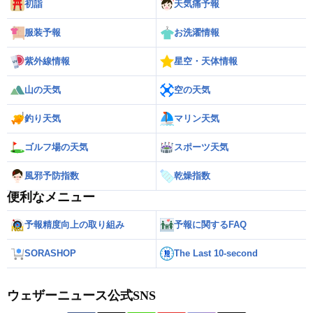
初詣
天気痛予報
服装予報
お洗濯情報
紫外線情報
星空・天体情報
山の天気
空の天気
釣り天気
マリン天気
ゴルフ場の天気
スポーツ天気
風邪予防指数
乾燥指数
便利なメニュー
予報精度向上の取り組み
予報に関するFAQ
SORASHOP
The Last 10-second
ウェザーニュース公式SNS