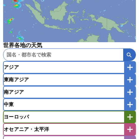
世界各地の天気
アジア
東南アジア
韓国
中国
台湾
香港
マカオ
南アジア
モンゴル
北朝鮮
インドネシア
カンボジア
シンガポール
中東
タイ
フィリピン
ブルネイ
ベトナム
インド
スリランカ
ネパール
マレーシア
ミャンマー
ヨーロッパ
バングラデシュ
パキスタン
ブータン王国
アフガニスタン
アラブ首長国連邦
イエメン
ラオス人民民主共和国
東ティモール民主共和国
モルディブ
オセアニア・太平洋
イスラエル
イラク
イラン
アイスランド
アイルランド
ウズベキスタン
オマーン
カザフスタン