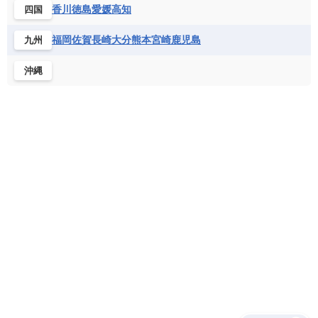
ソマリア連邦共和国
タンザニア
チャド
香川
徳島
愛媛
高知
四国
ベネズエラ
ベリーズ
ペルー
チュニジア
トーゴ
ナイジェリア連邦共和国
ホンジュラス
ボリビア
マルティニーク
福岡
佐賀
長崎
大分
熊本
宮崎
鹿児島
九州
ナミビア
ニジェール
ブルキナファソ
メキシコ
ブルンジ共和国
ベナン
ボツワナ
沖縄
マダガスカル
マラウイ共和国
マリ
モザンビーク
モロッコ
モーリシャス共和国
モーリタニア
リビア
リベリア共和国
ルワンダ共和国
レソト王国
中央アフリカ共和国
南アフリカ共和国
南スーダン
赤道ギニア共和国