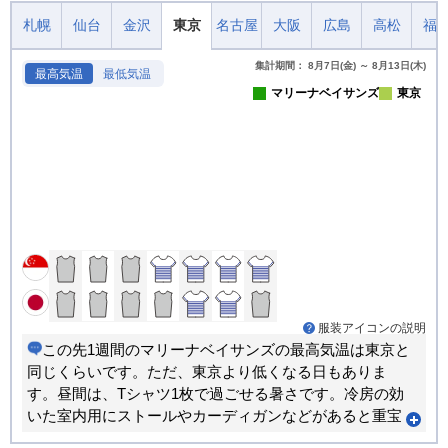
札幌
仙台
金沢
東京
名古屋
大阪
広島
高松
福
集計期間： 8月7日(金) ～ 8月13日(木)
最高気温
最低気温
マリーナベイサンズ
東京
服装アイコンの説明
この先1週間のマリーナベイサンズの最高気温は東京と
同じくらいです。ただ、東京より低くなる日もありま
す。昼間は、Tシャツ1枚で過ごせる暑さです。冷房の効
いた室内用にストールやカーディガンなどがあると重宝
します。朝晩のほうが寒い日が多くなります。重ね着で