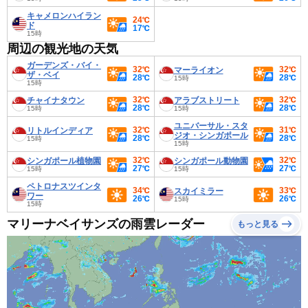
キャメロンハイラン
24℃
ド
17℃
15時
周辺の観光地の天気
ガーデンズ・バイ・
32℃
32℃
マーライオン
ザ・ベイ
28℃
28℃
15時
15時
32℃
32℃
チャイナタウン
アラブストリート
28℃
28℃
15時
15時
ユニバーサル・スタ
32℃
31℃
リトルインディア
ジオ・シンガポール
28℃
28℃
15時
15時
32℃
32℃
シンガポール植物園
シンガポール動物園
27℃
27℃
15時
15時
ペトロナスツインタ
34℃
33℃
スカイミラー
ワー
26℃
26℃
15時
15時
マリーナベイサンズの雨雲レーダー
もっと見る