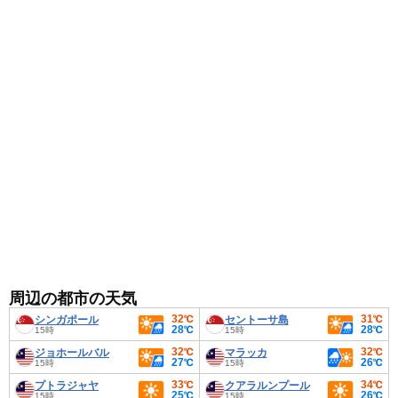
調節できる服装がおすすめです。
周辺の都市の天気
32℃
31℃
シンガポール
セントーサ島
28℃
28℃
15時
15時
32℃
32℃
ジョホールバル
マラッカ
27℃
26℃
15時
15時
33℃
34℃
プトラジャヤ
クアラルンプール
25℃
26℃
15時
15時