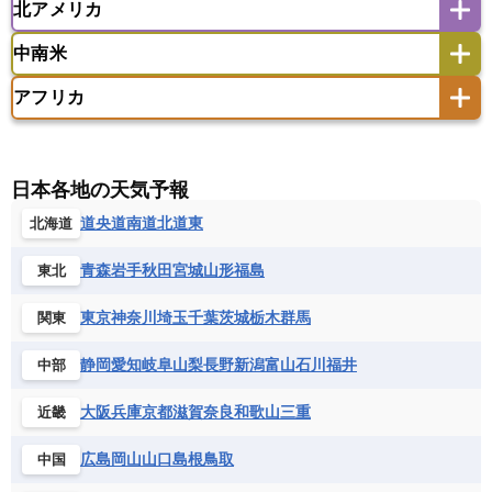
北アメリカ
アゼルバイジャン
アルバニア
アルメニア
アメリカ領サモア
オーストラリア
キリバス
カタール
キプロス
キルギス
イギリス
イタリア
ウクライナ
中南米
クック諸島
グアム
サイパン
クウェート
サウジアラビア
シリア
アメリカ
アラスカ
カナダ
エストニア
オランダ
オーストリア
サモア独立国
ソロモン諸島
タヒチ
タジキスタン
トルクメニスタン
トルコ
アフリカ
バーミューダ諸島
ギリシャ
クロアチア
コソボ
アメリカ領バージン諸島
アルゼンチン
ツバル
トンガ
ナウル共和国
ニウエ
バーレーン
ヨルダン
レバノン
サンマリノ共和国
ジブラルタル
ジョージア
アンティグア・バーブーダ
ウルグアイ
ニューカレドニア
ニュージーランド
ハワイ
アルジェリア
アンゴラ
ウガンダ
スイス
スウェーデン
スペイン
エクアドル
エルサルバドル
ガイアナ
バヌアツ
パプアニューギニア
パラオ
エジプト
エスワティニ王国
エチオピア
日本各地の天気予報
スロバキア
スロベニア共和国
セルビア
キューバ
グアテマラ
グアドループ
フィジー
マーシャル諸島
ミクロネシア連邦
エリトリア国
カメルーン
カーボベルデ
道央
道南
道北
道東
北海道
チェコ
デンマーク
ドイツ
ノルウェー
グレナダ
ケイマン諸島
コスタリカ
ワリス・フテュナ
ガボン
ガンビア
ガーナ共和国
ギニア
ハンガリー
バチカン市国
フィンランド
コロンビア
ジャマイカ
スリナム
青森
岩手
秋田
宮城
山形
福島
東北
ギニアビサウ共和国
ケニア
コモロ連合
フランス
ブルガリア
ベラルーシ
セントクリストファー・ネービス
コンゴ共和国
コンゴ民主共和国
ベルギー
ボスニア・ヘルツェゴビナ
東京
神奈川
埼玉
千葉
茨城
栃木
群馬
関東
セントビンセント及びグレナディーン諸島
コートジボワール
ポルトガル
ポーランド
マルタ
セントルシア
チリ
トリニダード・トバゴ
静岡
愛知
岐阜
山梨
長野
新潟
富山
石川
福井
中部
サントメ・プリンシペ民主共和国
ザンビア共和国
モナコ公国
モルドバ
モンテネグロ
ドミニカ共和国
ドミニカ国
シエラレオネ共和国
ジブチ共和国
ラトビア
リトアニア
リヒテンシュタイン
大阪
兵庫
京都
滋賀
奈良
和歌山
三重
近畿
ニカラグア共和国
ハイチ共和国
バハマ
ジンバブエ
スーダン
セネガル
ルクセンブルク
ルーマニア
ロシア
バルバドス
パナマ
パラグアイ
広島
岡山
山口
島根
鳥取
中国
セントヘレナ諸島
セーシェル
北マケドニア
フランス領ギアナ
ブラジル
プエルトリコ