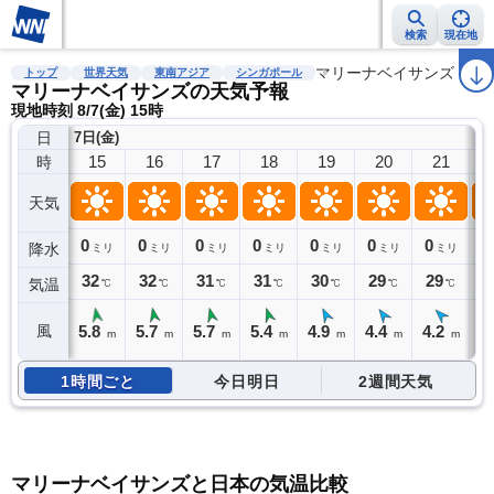
検索
現在地
雨雲レーダー
台風情報
地震情報
警報・注意報
マリーナベイサンズ
2週間天気
ラ
トップ
世界天気
東南アジア
シンガポール
マリーナベイサンズの天気予報
現地時刻 8/7(金) 15時
日
7日(金)
15
16
17
18
19
20
21
時
天気
0
0
0
0
0
0
0
0
降水
ミリ
ミリ
ミリ
ミリ
ミリ
ミリ
ミリ
32
32
31
31
30
29
29
2
気温
℃
℃
℃
℃
℃
℃
℃
5.8
5.7
5.7
5.4
4.9
4.4
4.2
4
風
m
m
m
m
m
m
m
1時間ごと
今日明日
2週間天気
マリーナベイサンズと日本の気温比較