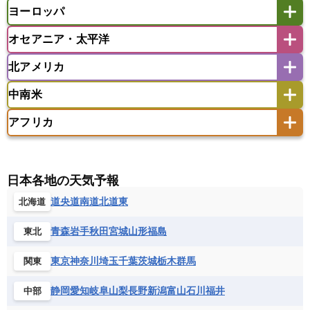
マレーシア
ミャンマー
ヨーロッパ
バングラデシュ
パキスタン
ブータン王国
アフガニスタン
アラブ首長国連邦
イエメン
ラオス人民民主共和国
東ティモール民主共和国
モルディブ
オセアニア・太平洋
イスラエル
イラク
イラン
アイスランド
アイルランド
ウズベキスタン
オマーン
カザフスタン
北アメリカ
アゼルバイジャン
アルバニア
アルメニア
アメリカ領サモア
オーストラリア
キリバス
カタール
キプロス
キルギス
イギリス
イタリア
ウクライナ
中南米
クック諸島
グアム
サイパン
クウェート
サウジアラビア
シリア
アメリカ
アラスカ
カナダ
エストニア
オランダ
オーストリア
サモア独立国
ソロモン諸島
タヒチ
タジキスタン
トルクメニスタン
トルコ
アフリカ
バーミューダ諸島
ギリシャ
クロアチア
コソボ
アメリカ領バージン諸島
アルゼンチン
ツバル
トンガ
ナウル共和国
ニウエ
バーレーン
ヨルダン
レバノン
サンマリノ共和国
ジブラルタル
ジョージア
アンティグア・バーブーダ
ウルグアイ
ニューカレドニア
ニュージーランド
ハワイ
アルジェリア
アンゴラ
ウガンダ
スイス
スウェーデン
スペイン
エクアドル
エルサルバドル
ガイアナ
バヌアツ
パプアニューギニア
パラオ
エジプト
エスワティニ王国
エチオピア
日本各地の天気予報
スロバキア
スロベニア共和国
セルビア
キューバ
グアテマラ
グアドループ
フィジー
マーシャル諸島
ミクロネシア連邦
エリトリア国
カメルーン
カーボベルデ
道央
道南
道北
道東
北海道
チェコ
デンマーク
ドイツ
ノルウェー
グレナダ
ケイマン諸島
コスタリカ
ワリス・フテュナ
ガボン
ガンビア
ガーナ共和国
ギニア
ハンガリー
バチカン市国
フィンランド
コロンビア
ジャマイカ
スリナム
青森
岩手
秋田
宮城
山形
福島
東北
ギニアビサウ共和国
ケニア
コモロ連合
フランス
ブルガリア
ベラルーシ
セントクリストファー・ネービス
コンゴ共和国
コンゴ民主共和国
ベルギー
ボスニア・ヘルツェゴビナ
東京
神奈川
埼玉
千葉
茨城
栃木
群馬
関東
セントビンセント及びグレナディーン諸島
コートジボワール
ポルトガル
ポーランド
マルタ
セントルシア
チリ
トリニダード・トバゴ
静岡
愛知
岐阜
山梨
長野
新潟
富山
石川
福井
中部
サントメ・プリンシペ民主共和国
ザンビア共和国
モナコ公国
モルドバ
モンテネグロ
ドミニカ共和国
ドミニカ国