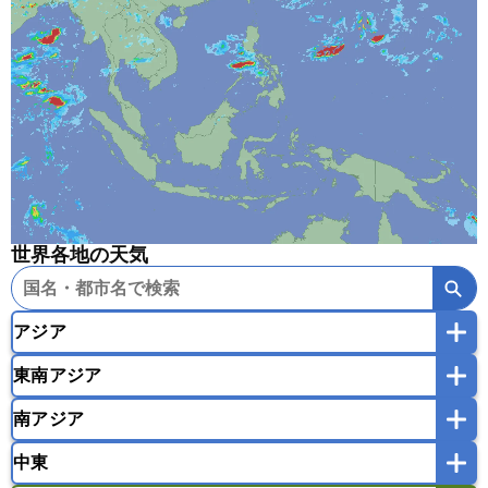
世界各地の天気
アジア
東南アジア
韓国
中国
台湾
香港
マカオ
南アジア
モンゴル
北朝鮮
インドネシア
カンボジア
シンガポール
中東
タイ
フィリピン
ブルネイ
ベトナム
インド
スリランカ
ネパール