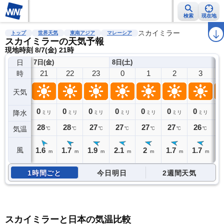
検索
現在地
雨雲レーダー
台風情報
地震情報
警報・注意報
スカイミラー
2週間天気
ラ
トップ
世界天気
東南アジア
マレーシア
スカイミラーの天気予報
現地時刻 8/7(金) 21時
日
7日(金)
8日(土)
21
22
23
0
1
2
3
時
天気
0
0
0
0
0
0
0
0
降水
ミリ
ミリ
ミリ
ミリ
ミリ
ミリ
ミリ
28
28
27
27
27
27
26
2
気温
℃
℃
℃
℃
℃
℃
℃
1.6
1.7
1.9
2.1
2
1.7
1.7
1
風
m
m
m
m
m
m
m
1時間ごと
今日明日
2週間天気
スカイミラーと日本の気温比較