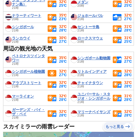
ジョージタウン（ペ
32℃
32℃
メダン
ナン島）
25℃
25℃
20時
21時
35℃
32℃
ナラーティワート
ジョホールバル
23℃
27℃
20時
21時
32℃
31℃
シンガポール
セントーサ島
28℃
28℃
21時
21時
30℃
31℃
ランカウイ
ロークスマウェ
27℃
25℃
21時
20時
周辺の観光地の天気
ペトロナスツインタ
35℃
32℃
シンガポール動物園
ワー
26℃
27℃
21時
21時
32℃
32℃
シンガポール植物園
リトルインディア
27℃
28℃
21時
21時
32℃
32℃
アラブストリート
チャイナタウン
28℃
28℃
21時
21時
ユニバーサル・スタ
32℃
31℃
マーライオン
ジオ・シンガポール
28℃
28℃
21時
21時
ガーデンズ・バイ・
32℃
32℃
マリーナベイサンズ
ザ・ベイ
28℃
28℃
21時
21時
スカイミラーの雨雲レーダー
もっと見る