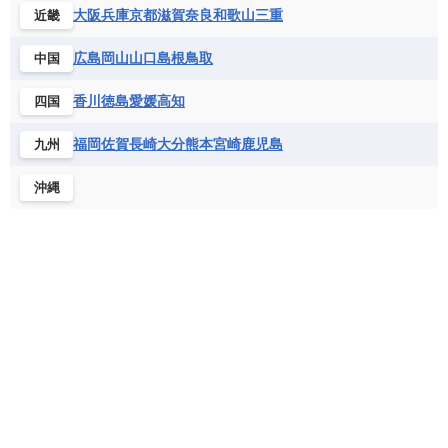
シエラレオネ共和国
ジブチ共和国
ラトビア
リトアニア
リヒテンシュタイン
大阪
兵庫
京都
滋賀
奈良
和歌山
三重
近畿
ニカラグア共和国
ハイチ共和国
バハマ
ジンバブエ
スーダン
セネガル
ルクセンブルク
ルーマニア
ロシア
バルバドス
パナマ
パラグアイ
広島
岡山
山口
島根
鳥取
中国
セントヘレナ諸島
セーシェル
北マケドニア
フランス領ギアナ
ブラジル
プエルトリコ
ソマリア連邦共和国
タンザニア
チャド
香川
徳島
愛媛
高知
四国
ベネズエラ
ベリーズ
ペルー
チュニジア
トーゴ
ナイジェリア連邦共和国
ホンジュラス
ボリビア
マルティニーク
福岡
佐賀
長崎
大分
熊本
宮崎
鹿児島
九州
ナミビア
ニジェール
ブルキナファソ
メキシコ
ブルンジ共和国
ベナン
ボツワナ
沖縄
マダガスカル
マラウイ共和国
マリ
モザンビーク
モロッコ
モーリシャス共和国
モーリタニア
リビア
リベリア共和国
ルワンダ共和国
レソト王国
中央アフリカ共和国
南アフリカ共和国
南スーダン
赤道ギニア共和国