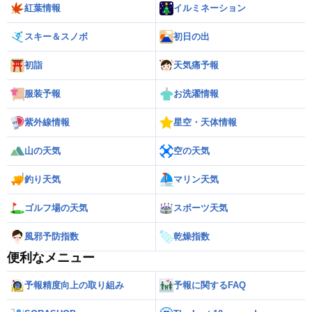
紅葉情報
イルミネーション
スキー＆スノボ
初日の出
初詣
天気痛予報
服装予報
お洗濯情報
紫外線情報
星空・天体情報
山の天気
空の天気
釣り天気
マリン天気
ゴルフ場の天気
スポーツ天気
風邪予防指数
乾燥指数
便利なメニュー
予報精度向上の取り組み
予報に関するFAQ