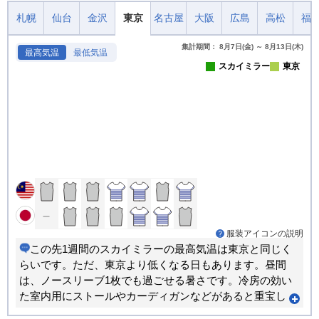
札幌
仙台
金沢
東京
名古屋
大阪
広島
高松
福
集計期間： 8月7日(金) ～ 8月13日(木)
最高気温
最低気温
スカイミラー
東京
服装アイコンの説明
この先1週間のスカイミラーの最高気温は東京と同じく
らいです。ただ、東京より低くなる日もあります。昼間
は、ノースリーブ1枚でも過ごせる暑さです。冷房の効い
た室内用にストールやカーディガンなどがあると重宝し
ます。朝晩と昼間では体感が大きく変わります。重ね着