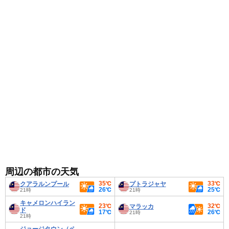
で調節できる服装がおすすめです。
周辺の都市の天気
35℃
33℃
クアラルンプール
プトラジャヤ
26℃
25℃
21時
21時
キャメロンハイラン
23℃
32℃
マラッカ
ド
17℃
26℃
21時
21時