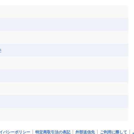
ル
サントメ・プリンシペ民主共和国
ザンビア共和国
ス
パナマ
パラグアイ
フランス領ギアナ
ジンバブエ
スーダン
セネガル
エラ
ベリーズ
ペルー
ホンジュラス
ソマリア連邦共和国
タンザニア
チャド
シコ
ア連邦共和国
ナミビア
ニジェール
ベナン
ボツワナ
マダガスカル
ーク
モロッコ
モーリシャス共和国
井
共和国
ルワンダ共和国
レソト王国
和国
南スーダン
赤道ギニア共和国
イバシーポリシー
特定商取引法の表記
外部送信先
ご利用に際して