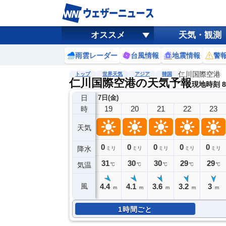
オススメ
天気・観測
雨雲レーダー
台風情報
地震情報
警
仁川国際空港
トップ
世界天気
アジア
韓国
仁川国際空港の天気予報
現地時刻 8/
日
7日(金)
19
20
21
22
23
時
天気
0
0
0
0
0
降水
ミリ
ミリ
ミリ
ミリ
ミリ
31
30
30
29
29
気温
℃
℃
℃
℃
℃
4.4
4.1
3.6
3.2
3
風
m
m
m
m
m
1時間ごと