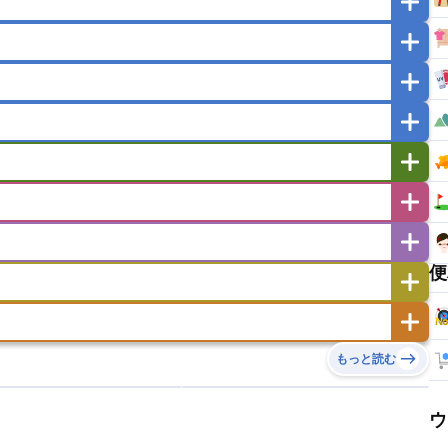
マカオ
モンゴル
北朝鮮
ガポール
タイ
フィリピン
ブルネイ
ー
ラオス人民民主共和国
東ティモール民主共和国
バングラデシュ
パキスタン
ブータン王国
イエメン
イスラエル
イラク
イラン
フスタン
カタール
キプロス
キルギス
ゼルバイジャン
アルバニア
アルメニア
リア
タジキスタン
トルクメニスタン
トルコ
エストニア
オランダ
オーストリア
キリバス
クック諸島
グアム
サイパン
サンマリノ共和国
ジブラルタル
ジョージア
便
ヒチ
ツバル
トンガ
ナウル共和国
ニウエ
バーミューダ諸島
スロバキア
スロベニア共和国
セルビア
ド
ハワイ
バヌアツ
パプアニューギニア
ノルウェー
ハンガリー
バチカン市国
チン
アンティグア・バーブーダ
ウルグアイ
島
ミクロネシア連邦
ワリス・フテュナ
リア
ベラルーシ
ベルギー
もっと読む
イアナ
キューバ
グアテマラ
グアドループ
ダ
エジプト
エスワティニ王国
エチオピア
ガル
ポーランド
マルタ
モナコ公国
リカ
コロンビア
ジャマイカ
スリナム
ボベルデ
ガボン
ガンビア
ガーナ共和国
ア
リトアニア
リヒテンシュタイン
セントビンセント及びグレナディーン諸島
セントルシア
ウ
ニア
コモロ連合
コンゴ共和国
シア
北マケドニア
ミニカ共和国
ドミニカ国
ニカラグア共和国