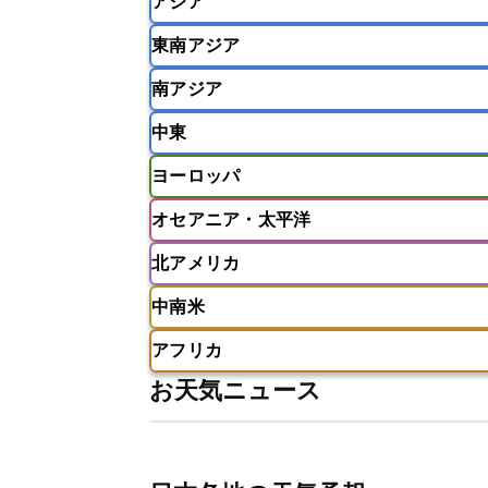
アジア
東南アジア
韓国
中国
台湾
香港
南アジア
インドネシア
カンボジア
シン
中東
ベトナム
マレーシア
ミャンマ
インド
スリランカ
ネパール
ヨーロッパ
モルディブ
アフガニスタン
アラブ首長国連邦
オセアニア・太平洋
ウズベキスタン
オマーン
カザ
アイスランド
アイルランド
ア
クウェート
サウジアラビア
シ
北アメリカ
イギリス
イタリア
ウクライナ
アメリカ領サモア
オーストラリア
バーレーン
ヨルダン
レバノン
ギリシャ
クロアチア
コソボ
中南米
サモア独立国
ソロモン諸島
タ
アメリカ
アラスカ
カナダ
スイス
スウェーデン
スペイン
ニューカレドニア
ニュージーラン
アフリカ
チェコ
デンマーク
ドイツ
アメリカ領バージン諸島
アルゼン
パラオ
フィジー
マーシャル諸
お天気ニュース
フィンランド
フランス
ブルガ
エクアドル
エルサルバドル
ガ
アルジェリア
アンゴラ
ウガン
ボスニア・ヘルツェゴビナ
ポルト
グレナダ
ケイマン諸島
コスタ
エリトリア国
カメルーン
カー
モルドバ
モンテネグロ
ラトビ
セントクリストファー・ネービス
ギニア
ギニアビサウ共和国
ケ
ルクセンブルク
ルーマニア
ロ
チリ
トリニダード・トバゴ
ド