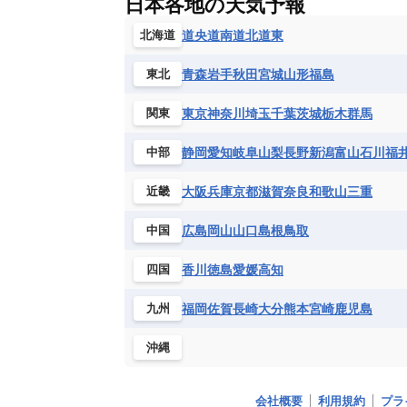
日本各地の天気予報
コンゴ民主共和国
コートジボワー
ハイチ共和国
バハマ
バルバド
シエラレオネ共和国
ジブチ共和国
道央
道南
道北
道東
北海道
ブラジル
プエルトリコ
ベネズ
セントヘレナ諸島
セーシェル
青森
岩手
秋田
宮城
山形
福島
東北
ボリビア
マルティニーク
メキ
チュニジア
トーゴ
ナイジェリ
ブルキナファソ
ブルンジ共和国
東京
神奈川
埼玉
千葉
茨城
栃木
群馬
関東
マラウイ共和国
マリ
モザンビ
静岡
愛知
岐阜
山梨
長野
新潟
富山
石川
福
中部
モーリタニア
リビア
リベリア
中央アフリカ共和国
南アフリカ共
大阪
兵庫
京都
滋賀
奈良
和歌山
三重
近畿
広島
岡山
山口
島根
鳥取
中国
香川
徳島
愛媛
高知
四国
福岡
佐賀
長崎
大分
熊本
宮崎
鹿児島
九州
沖縄
会社概要
利用規約
プラ