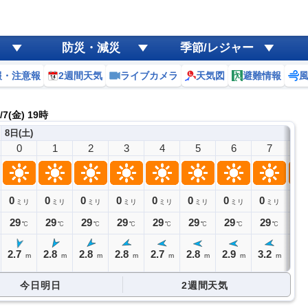
防災・減災
季節/レジャー
報・注意報
2週間天気
ライブカメラ
天気図
避難情報
7(金) 19時
8日(土)
0
1
2
3
4
5
6
7
8
0
0
0
0
0
0
0
0
0
ミリ
ミリ
ミリ
ミリ
ミリ
ミリ
ミリ
ミリ
29
29
29
29
29
29
29
29
30
℃
℃
℃
℃
℃
℃
℃
℃
2.7
2.8
2.8
2.8
2.7
2.8
2.9
3.2
3.
m
m
m
m
m
m
m
m
今日明日
2週間天気