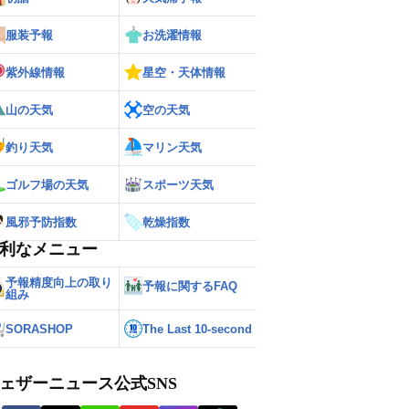
服装予報
お洗濯情報
紫外線情報
星空・天体情報
山の天気
空の天気
釣り天気
マリン天気
ゴルフ場の天気
スポーツ天気
風邪予防指数
乾燥指数
利なメニュー
予報精度向上の取り
予報に関するFAQ
組み
SORASHOP
The Last 10-second
ェザーニュース公式SNS