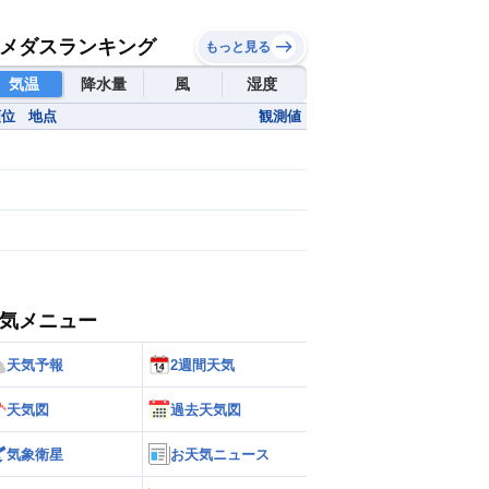
メダスランキング
もっと見る
気温
降水量
風
湿度
順位
地点
観測値
気メニュー
天気予報
2週間天気
天気図
過去天気図
気象衛星
お天気ニュース