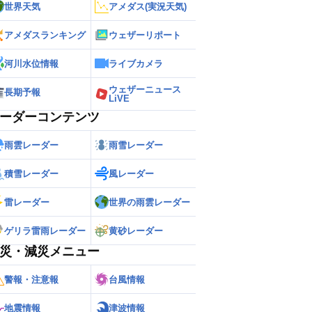
世界天気
アメダス(実況天気)
アメダスランキング
ウェザーリポート
河川水位情報
ライブカメラ
ウェザーニュース
長期予報
LiVE
ーダーコンテンツ
雨雲レーダー
雨雪レーダー
積雪レーダー
風レーダー
雷レーダー
世界の雨雲レーダー
ゲリラ雷雨レーダー
黄砂レーダー
災・減災メニュー
警報・注意報
台風情報
地震情報
津波情報