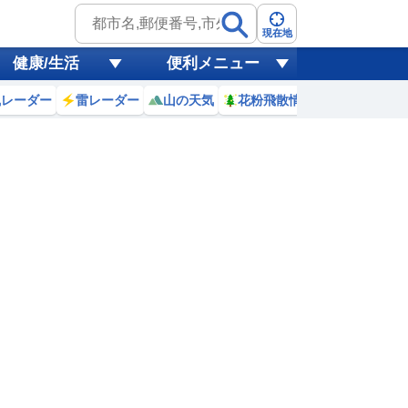
現在地
健康/生活
便利メニュー
風レーダー
雷レーダー
山の天気
花粉飛散情報
世界天気
9
10
11
12
13
14
15
16
0
0
0
0
0
0
0
1
ミリ
ミリ
ミリ
ミリ
ミリ
ミリ
ミリ
ミリ
ミリ
32
33
34
35
35
35
34
33
℃
℃
℃
℃
℃
℃
℃
℃
℃
4
3.4
2.8
2
1.1
0.7
0.4
2.1
3.7
m
m
m
m
m
m
m
m
m