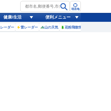
現在地
健康/生活
便利メニュー
風レーダー
雷レーダー
山の天気
花粉飛散情報
世界天気
3
4
5
6
7
8
9
10
1
0
0
0
0
1
1
1
ミリ
ミリ
ミリ
ミリ
ミリ
ミリ
ミリ
ミリ
ミリ
28
28
28
28
29
29
30
31
℃
℃
℃
℃
℃
℃
℃
℃
℃
7
4
4.3
4.5
5
5.6
6.1
6.4
6.7
m
m
m
m
m
m
m
m
m