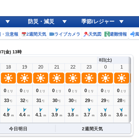
防災・減災
季節/レジャー
報・注意報
2週間天気
ライブカメラ
天気図
避難情報
7(金) 13時
8日(土)
18
19
20
21
22
23
0
1
2
0
0
0
0
0
0
0
0
0
ミリ
ミリ
ミリ
ミリ
ミリ
ミリ
ミリ
ミリ
33
32
31
30
30
29
29
28
28
℃
℃
℃
℃
℃
℃
℃
℃
4.9
4.4
4.1
3.9
3.8
3.7
3.6
3.6
3.
m
m
m
m
m
m
m
m
今日明日
2週間天気