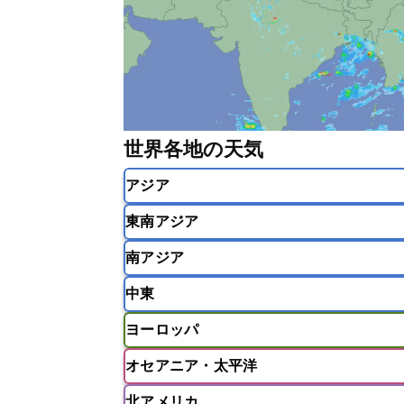
世界各地の天気
アジア
東南アジア
韓国
中国
台湾
香港
南アジア
インドネシア
カンボジア
シン
中東
ベトナム
マレーシア
ミャンマ
インド
スリランカ
ネパール
ヨーロッパ
モルディブ
アフガニスタン
アラブ首長国連邦
オセアニア・太平洋
ウズベキスタン
オマーン
カザ
アイスランド
アイルランド
ア
クウェート
サウジアラビア
シ
北アメリカ
イギリス
イタリア
ウクライナ