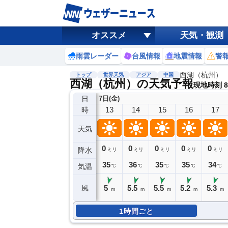
オススメ
天気・観測
雨雲レーダー
台風情報
地震情報
警
西湖（杭州）
トップ
世界天気
アジア
中国
西湖（杭州）の天気予報
現地時刻 8/
日
7日(金)
13
14
15
16
17
時
天気
0
0
0
0
0
降水
ミリ
ミリ
ミリ
ミリ
ミリ
35
36
35
35
34
気温
℃
℃
℃
℃
℃
5
5.5
5.5
5.2
5.3
風
m
m
m
m
m
1時間ごと