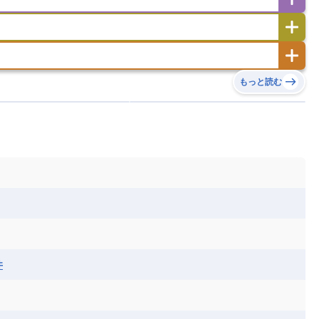
キリバス
クック諸島
グアム
サイパン
サンマリノ共和国
ジブラルタル
ジョージア
ヒチ
ツバル
トンガ
ナウル共和国
ニウエ
バーミューダ諸島
スロバキア
スロベニア共和国
セルビア
ド
ハワイ
バヌアツ
パプアニューギニア
ノルウェー
ハンガリー
バチカン市国
チン
アンティグア・バーブーダ
ウルグアイ
島
ミクロネシア連邦
ワリス・フテュナ
リア
ベラルーシ
ベルギー
もっと読む
イアナ
キューバ
グアテマラ
グアドループ
ダ
エジプト
エスワティニ王国
エチオピア
ガル
ポーランド
マルタ
モナコ公国
リカ
コロンビア
ジャマイカ
スリナム
ボベルデ
ガボン
ガンビア
ガーナ共和国
ア
リトアニア
リヒテンシュタイン
セントビンセント及びグレナディーン諸島
セントルシア
ニア
コモロ連合
コンゴ共和国
シア
北マケドニア
ミニカ共和国
ドミニカ国
ニカラグア共和国
ル
サントメ・プリンシペ民主共和国
ザンビア共和国
ス
パナマ
パラグアイ
フランス領ギアナ
ジンバブエ
スーダン
セネガル
エラ
ベリーズ
ペルー
ホンジュラス
ソマリア連邦共和国
タンザニア
チャド
シコ
ア連邦共和国
ナミビア
ニジェール
ベナン
ボツワナ
マダガスカル
ーク
モロッコ
モーリシャス共和国
井
共和国
ルワンダ共和国
レソト王国
和国
南スーダン
赤道ギニア共和国