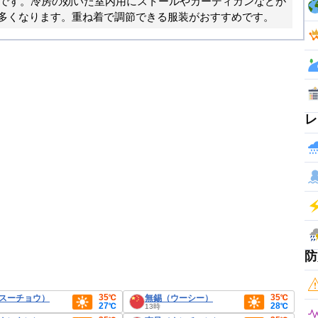
さです。冷房の効いた室内用にストールやカーディガンなどが
多くなります。重ね着で調節できる服装がおすすめです。
レ
防
35℃
35℃
スーチョウ）
無錫（ウーシー）
27℃
28℃
13時