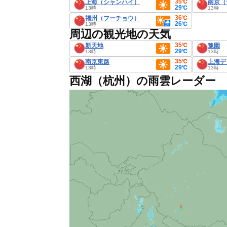
35℃
上海（シャンハイ）
南京（
29℃
13時
13時
36℃
福州（フーチョウ）
26℃
13時
周辺の観光地の天気
35℃
新天地
豫園
29℃
13時
13時
35℃
南京東路
上海デ
29℃
13時
13時
西湖（杭州）の雨雲レーダー