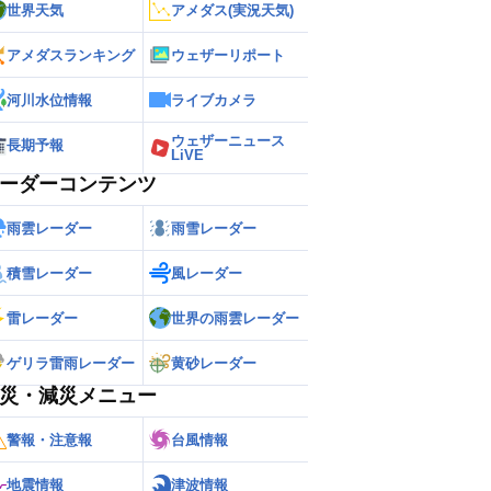
世界天気
アメダス(実況天気)
アメダスランキング
ウェザーリポート
河川水位情報
ライブカメラ
ウェザーニュース
長期予報
LiVE
ーダーコンテンツ
雨雲レーダー
雨雪レーダー
積雪レーダー
風レーダー
雷レーダー
世界の雨雲レーダー
ゲリラ雷雨レーダー
黄砂レーダー
災・減災メニュー
警報・注意報
台風情報
地震情報
津波情報