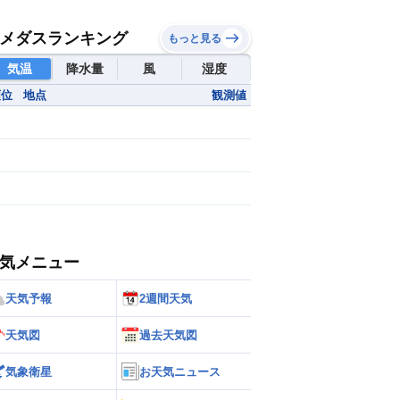
メダスランキング
もっと見る
気温
降水量
風
湿度
順位
地点
観測値
気メニュー
天気予報
2週間天気
天気図
過去天気図
気象衛星
お天気ニュース