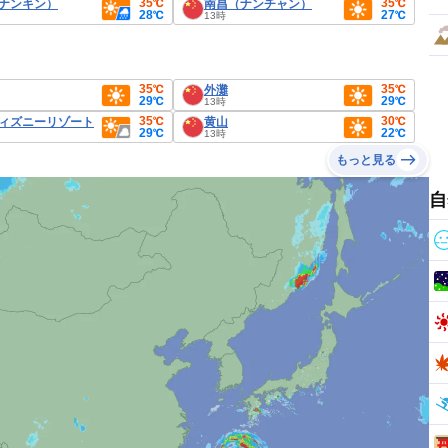
35℃
35℃
ナンキン）
南昌（ナンチャン）
28℃
27℃
13時
35℃
35℃
外灘
29℃
29℃
13時
35℃
30℃
ィズニーリゾート
黄山
29℃
22℃
13時
もっと見る
自