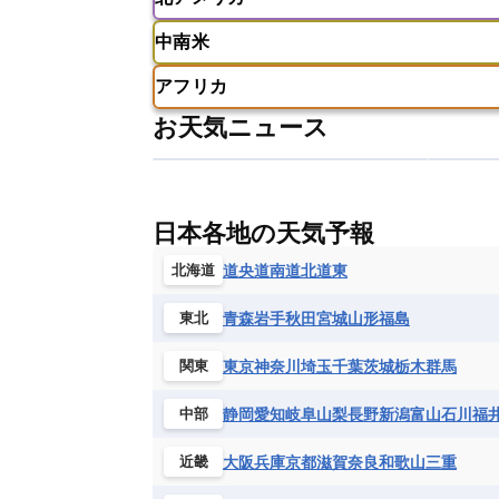
アメリカ領サモア
オーストラリア
バーレーン
ヨルダン
レバノン
ギリシャ
クロアチア
コソボ
中南米
サモア独立国
ソロモン諸島
タ
アメリカ
アラスカ
カナダ
スイス
スウェーデン
スペイン
ニューカレドニア
ニュージーラン
アフリカ
チェコ
デンマーク
ドイツ
アメリカ領バージン諸島
アルゼン
パラオ
フィジー
マーシャル諸
お天気ニュース
フィンランド
フランス
ブルガ
エクアドル
エルサルバドル
ガ
アルジェリア
アンゴラ
ウガン
ボスニア・ヘルツェゴビナ
ポルト
グレナダ
ケイマン諸島
コスタ
エリトリア国
カメルーン
カー
モルドバ
モンテネグロ
ラトビ
セントクリストファー・ネービス
ギニア
ギニアビサウ共和国
ケ
ルクセンブルク
ルーマニア
ロ
チリ
トリニダード・トバゴ
ド
日本各地の天気予報
コンゴ民主共和国
コートジボワー
ハイチ共和国
バハマ
バルバド
シエラレオネ共和国
ジブチ共和国
道央
道南
道北
道東
北海道
ブラジル
プエルトリコ
ベネズ
セントヘレナ諸島
セーシェル
青森
岩手
秋田
宮城
山形
福島
東北
ボリビア
マルティニーク
メキ
チュニジア
トーゴ
ナイジェリ
ブルキナファソ
ブルンジ共和国
東京
神奈川
埼玉
千葉
茨城
栃木
群馬
関東
マラウイ共和国
マリ
モザンビ
静岡
愛知
岐阜
山梨
長野
新潟
富山
石川
福
中部
モーリタニア
リビア
リベリア
中央アフリカ共和国
南アフリカ共
大阪
兵庫
京都
滋賀
奈良
和歌山
三重
近畿