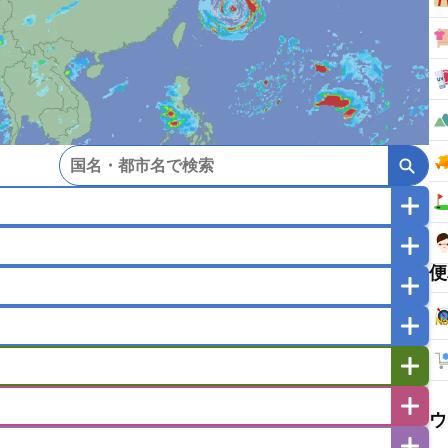
マカオ
モンゴル
北朝鮮
便
ガポール
タイ
フィリピン
ブルネイ
ー
ラオス人民民主共和国
東ティモール民主共和国
バングラデシュ
パキスタン
ブータン王国
イエメン
イスラエル
イラク
イラン
フスタン
カタール
キプロス
キルギス
ゼルバイジャン
アルバニア
アルメニア
ウ
リア
タジキスタン
トルクメニスタン
トルコ
エストニア
オランダ
オーストリア