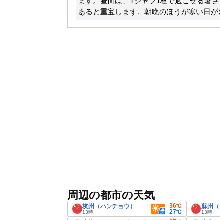
ます。昼間は、Tシャツ1枚で過ごせる暑
あると重宝します。朝晩のほうが寒い日が
周辺の都市の天気
36℃
杭州（ハンチョウ）
蘇州（
27℃
13時
13時