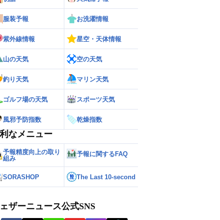
服装予報
お洗濯情報
紫外線情報
星空・天体情報
山の天気
空の天気
釣り天気
マリン天気
ゴルフ場の天気
スポーツ天気
風邪予防指数
乾燥指数
利なメニュー
予報精度向上の取り
予報に関するFAQ
組み
SORASHOP
The Last 10-second
ェザーニュース公式SNS