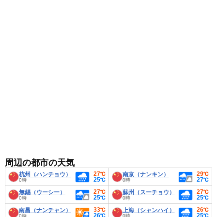
周辺の都市の天気
27℃
29℃
杭州（ハンチョウ）
南京（ナンキン）
25℃
27℃
0時
0時
27℃
27℃
無錫（ウーシー）
蘇州（スーチョウ）
25℃
25℃
0時
0時
33℃
26℃
南昌（ナンチャン）
上海（シャンハイ）
26℃
25℃
0時
0時