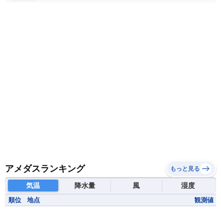
モザンビーク
モロッコ
モーリシャス共和国
モーリタニア
リビア
リベリア共和国
ルワンダ共和国
レソト王国
中央アフリカ共和国
南アフリカ共和国
南スーダン
赤道ギニア共和国
アメダスランキング
もっと見る
気温
降水量
風
湿度
順位
地点
観測値