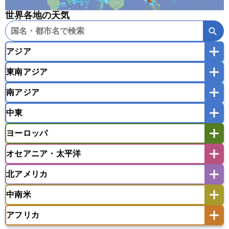
世界各地の天気
アジア
東南アジア
韓国
中国
台湾
香港
マカオ
南アジア
モンゴル
北朝鮮
インドネシア
カンボジア
シンガポール
中東
タイ
フィリピン
ブルネイ
ベトナム
インド
スリランカ
ネパール
マレーシア
ミャンマー
ヨーロッパ
バングラデシュ
パキスタン
ブータン王国
アフガニスタン
アラブ首長国連邦
イエメン
ラオス人民民主共和国
東ティモール民主共和国
モルディブ
オセアニア・太平洋
イスラエル
イラク
イラン
アイスランド
アイルランド
ウズベキスタン
オマーン
カザフスタン
北アメリカ
アゼルバイジャン
アルバニア
アルメニア
アメリカ領サモア
オーストラリア
キリバス
カタール
キプロス
キルギス
イギリス
イタリア
ウクライナ
中南米
クック諸島
グアム
サイパン
クウェート
サウジアラビア
シリア
アメリカ
アラスカ
カナダ
エストニア
オランダ
オーストリア
サモア独立国
ソロモン諸島
タヒチ
タジキスタン
トルクメニスタン
トルコ
アフリカ
バーミューダ諸島
ギリシャ
クロアチア
コソボ
アメリカ領バージン諸島
アルゼンチン
ツバル
トンガ
ナウル共和国
ニウエ
バーレーン
ヨルダン
レバノン