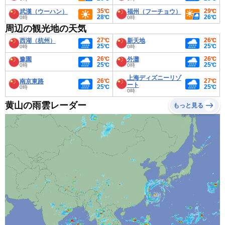
35℃
29℃
武漢（ウーハン）
福州（フーチョウ）
28℃
26℃
0時
0時
周辺の観光地の天気
27℃
26℃
西湖（杭州）
新天地
25℃
25℃
0時
0時
26℃
26℃
豫園
外灘
25℃
25℃
0時
0時
上海ディズニーリゾ
26℃
27℃
南京東路
ート
25℃
25℃
0時
0時
黄山の雨雲レーダー
もっと見る