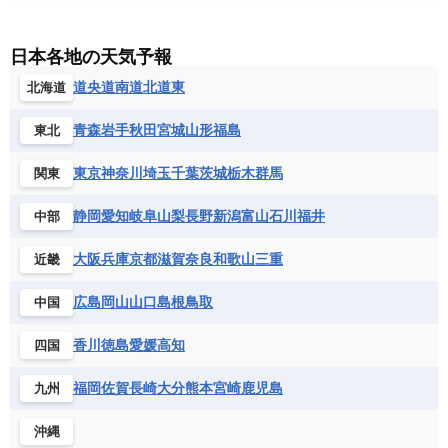
サンマリノ共和国
ジブラルタル
ジョージア
アンティグア・バーブーダ
ウルグアイ
ニューカレドニア
ニュージーランド
ハワイ
アルジェリア
アンゴラ
ウガンダ
スイス
スウェーデン
スペイン
エクアドル
エルサルバドル
ガイアナ
バヌアツ
パプアニューギニア
パラオ
エジプト
エスワティニ王国
エチオピア
日本各地の天気予報
スロバキア
スロベニア共和国
セルビア
キューバ
グアテマラ
グアドループ
フィジー
マーシャル諸島
ミクロネシア連邦
エリトリア国
カメルーン
カーボベルデ
道央
道南
道北
道東
北海道
チェコ
デンマーク
ドイツ
ノルウェー
グレナダ
ケイマン諸島
コスタリカ
ワリス・フテュナ
ガボン
ガンビア
ガーナ共和国
ギニア
ハンガリー
バチカン市国
フィンランド
コロンビア
ジャマイカ
スリナム
青森
岩手
秋田
宮城
山形
福島
東北
ギニアビサウ共和国
ケニア
コモロ連合
フランス
ブルガリア
ベラルーシ
セントクリストファー・ネービス
コンゴ共和国
コンゴ民主共和国
ベルギー
ボスニア・ヘルツェゴビナ
東京
神奈川
埼玉
千葉
茨城
栃木
群馬
関東
セントビンセント及びグレナディーン諸島
コートジボワール
ポルトガル
ポーランド
マルタ
セントルシア
チリ
トリニダード・トバゴ
静岡
愛知
岐阜
山梨
長野
新潟
富山
石川
福井
中部
サントメ・プリンシペ民主共和国
ザンビア共和国
モナコ公国
モルドバ
モンテネグロ
ドミニカ共和国
ドミニカ国
シエラレオネ共和国
ジブチ共和国
ラトビア
リトアニア
リヒテンシュタイン
大阪
兵庫
京都
滋賀
奈良
和歌山
三重
近畿
ニカラグア共和国
ハイチ共和国
バハマ
ジンバブエ
スーダン
セネガル
ルクセンブルク
ルーマニア
ロシア
バルバドス
パナマ
パラグアイ
広島
岡山
山口
島根
鳥取
中国
セントヘレナ諸島
セーシェル
北マケドニア
フランス領ギアナ
ブラジル
プエルトリコ
ソマリア連邦共和国
タンザニア
チャド
香川
徳島
愛媛
高知
四国
ベネズエラ
ベリーズ
ペルー
チュニジア
トーゴ
ナイジェリア連邦共和国
ホンジュラス
ボリビア
マルティニーク
福岡
佐賀
長崎
大分
熊本
宮崎
鹿児島
九州
ナミビア
ニジェール
ブルキナファソ
メキシコ
ブルンジ共和国
ベナン
ボツワナ
沖縄
マダガスカル
マラウイ共和国
マリ