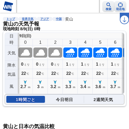
検索
現在地
雨雲レーダー
台風情報
地震情報
黄山
警報・注意報
2週間天気
ラ
トップ
世界天気
アジア
中国
黄山の天気予報
現地時刻 8/9(日) 0時
日
9日(日)
0
1
2
3
4
5
6
時
天気
0
0
0
1
1
1
1
1
降水
ミリ
ミリ
ミリ
ミリ
ミリ
ミリ
ミリ
22
22
22
22
22
22
22
2
気温
℃
℃
℃
℃
℃
℃
℃
2.7
3
3.2
3.3
3.4
3.6
3.7
3
風
m
m
m
m
m
m
m
1時間ごと
今日明日
2週間天気
黄山と日本の気温比較