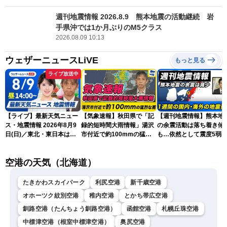
週刊地震情報 2026.8.9 熊本地震の活動継続 岩
手県沖では1か月ぶりのM5クラス
2026.08.09 10:13
ウェザーニュースLiVE
もっと見る
ライブ放送中
【ライブ】最新天気ニュー
【気象速報】秋田県で「記
【週刊地震情報】熊本地
ス・地震情報 2026年8月9
録的短時間大雨情報」湯沢
の余震活動は落ち着き傾
日(日)／東北・東日本は急
市付近で約100mmの猛烈
も…依然として震度5弱
な雷雨に注意〈ウェザーニ
な雨
戒
ュースLiVEアフタヌーン・
空港の天気（北海道）
小川千奈／芳野達郎〉
たきかわスカイパーク
利尻空港
新千歳空港
オホーツク紋別空港
稚内空港
とかち帯広空港
釧路空港（たんちょう釧路空港）
函館空港
札幌丘珠空港
中標津空港（根室中標津空港）
奥尻空港