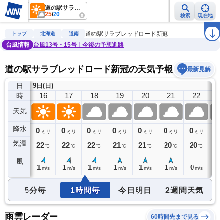
道の駅サラブレッドロード新冠
25
/
20
検索
現在地
雨雲レーダー
台風情報
地震情報
警報・注意報
2週間天気
ラ
道の駅サラブレッドロード新冠
トップ
北海道
道南
台風情報
台風13号・15号｜今後の予想進路
道の駅サラブレッドロード新冠の天気予報
最新見解
日
9日(日)
15
16
17
18
19
20
21
22
時
天気
降水
0
0
0
0
0
0
0
0
0
ミリ
ミリ
ミリ
ミリ
ミリ
ミリ
ミリ
ミリ
気温
23
22
22
22
21
21
20
20
2
℃
℃
℃
℃
℃
℃
℃
℃
風
2
1
1
1
1
1
1
0
0
m/s
m/s
m/s
m/s
m/s
m/s
m/s
m/s
5分毎
1時間毎
今日明日
2週間天気
雨雲レーダー
60時間先まで見る