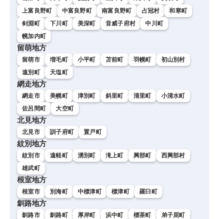
上富良野町
中富良野町
南富良野町
占冠村
和寒町
剣淵町
下川町
美深町
音威子府村
中川町
幌加内町
留萌地方
留萌市
増毛町
小平町
苫前町
羽幌町
初山別村
遠別町
天塩町
網走地方
網走市
美幌町
津別町
斜里町
清里町
小清水町
佐呂間町
大空町
北見地方
北見市
訓子府町
置戸町
紋別地方
紋別市
遠軽町
湧別町
滝上町
興部町
西興部村
雄武町
根室地方
根室市
別海町
中標津町
標津町
羅臼町
釧路地方
釧路市
釧路町
厚岸町
浜中町
標茶町
弟子屈町