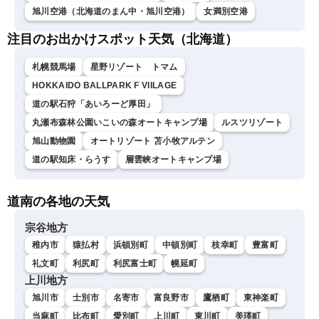
旭川空港（北海道のまん中・旭川空港）
女満別空港
注目のお出かけスポット天気（北海道）
札幌競馬場
星野リゾート トマム
HOKKAIDO BALLPARK F VIILAGE
道の駅石狩「あいろーど厚田」
丸瀬布森林公園いこいの森オートキャンプ場
ルスツリゾート
旭山動物園
オートリゾート 苫小牧アルテン
道の駅知床・らうす
層雲峡オートキャンプ場
道南の各地の天気
宗谷地方
稚内市
猿払村
浜頓別町
中頓別町
枝幸町
豊富町
礼文町
利尻町
利尻富士町
幌延町
上川地方
旭川市
士別市
名寄市
富良野市
鷹栖町
東神楽町
当麻町
比布町
愛別町
上川町
東川町
美瑛町