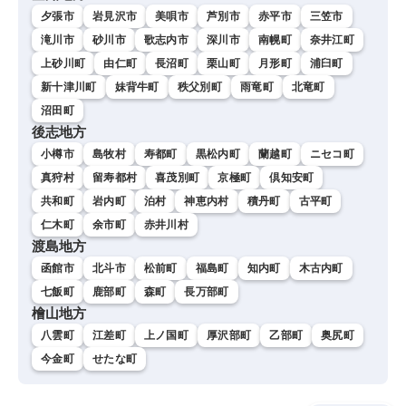
夕張市
岩見沢市
美唄市
芦別市
赤平市
三笠市
滝川市
砂川市
歌志内市
深川市
南幌町
奈井江町
上砂川町
由仁町
長沼町
栗山町
月形町
浦臼町
新十津川町
妹背牛町
秩父別町
雨竜町
北竜町
沼田町
後志地方
小樽市
島牧村
寿都町
黒松内町
蘭越町
ニセコ町
真狩村
留寿都村
喜茂別町
京極町
倶知安町
共和町
岩内町
泊村
神恵内村
積丹町
古平町
仁木町
余市町
赤井川村
渡島地方
函館市
北斗市
松前町
福島町
知内町
木古内町
七飯町
鹿部町
森町
長万部町
檜山地方
八雲町
江差町
上ノ国町
厚沢部町
乙部町
奥尻町
今金町
せたな町