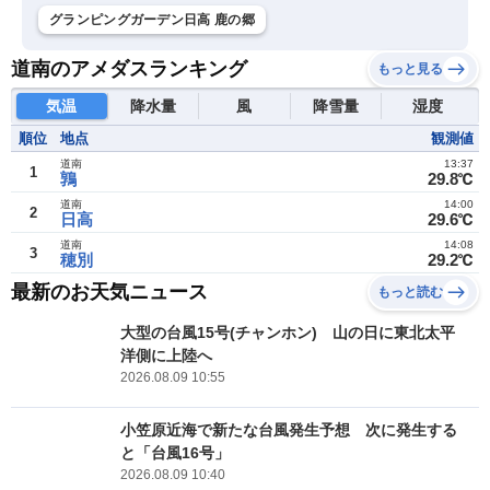
グランピングガーデン日高 鹿の郷
道南のアメダスランキング
もっと見る
気温
降水量
風
降雪量
湿度
順位
地点
観測値
道南
13:37
1
鶉
29.8℃
道南
14:00
2
日高
29.6℃
道南
14:08
3
穂別
29.2℃
最新のお天気ニュース
もっと読む
大型の台風15号(チャンホン) 山の日に東北太平
洋側に上陸へ
2026.08.09 10:55
小笠原近海で新たな台風発生予想 次に発生する
と「台風16号」
2026.08.09 10:40