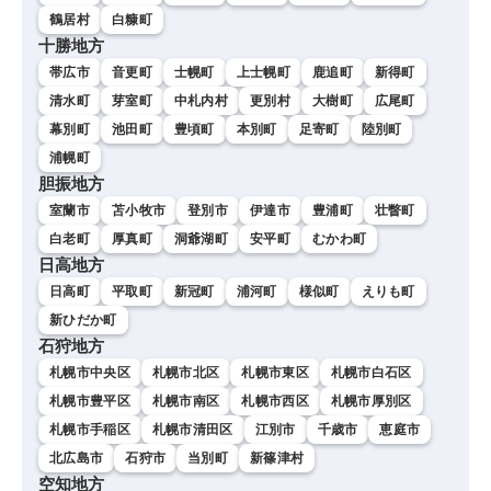
鶴居村
白糠町
十勝地方
帯広市
音更町
士幌町
上士幌町
鹿追町
新得町
清水町
芽室町
中札内村
更別村
大樹町
広尾町
幕別町
池田町
豊頃町
本別町
足寄町
陸別町
浦幌町
胆振地方
室蘭市
苫小牧市
登別市
伊達市
豊浦町
壮瞥町
白老町
厚真町
洞爺湖町
安平町
むかわ町
日高地方
日高町
平取町
新冠町
浦河町
様似町
えりも町
新ひだか町
石狩地方
札幌市中央区
札幌市北区
札幌市東区
札幌市白石区
札幌市豊平区
札幌市南区
札幌市西区
札幌市厚別区
札幌市手稲区
札幌市清田区
江別市
千歳市
恵庭市
北広島市
石狩市
当別町
新篠津村
空知地方