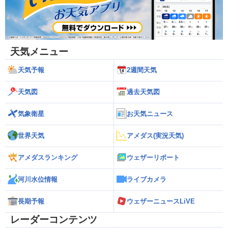
天気メニュー
天気予報
2週間天気
天気図
過去天気図
気象衛星
お天気ニュース
世界天気
アメダス(実況天気)
アメダスランキング
ウェザーリポート
河川水位情報
ライブカメラ
長期予報
ウェザーニュースLiVE
レーダーコンテンツ