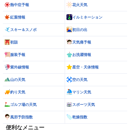
熱中症予報
花火天気
紅葉情報
イルミネーション
スキー＆スノボ
初日の出
初詣
天気痛予報
服装予報
お洗濯情報
紫外線情報
星空・天体情報
山の天気
空の天気
釣り天気
マリン天気
ゴルフ場の天気
スポーツ天気
風邪予防指数
乾燥指数
便利なメニュー