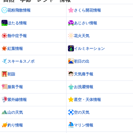
花粉飛散情報
さくら開花情報
ほたる情報
あじさい情報
熱中症予報
花火天気
紅葉情報
イルミネーション
スキー＆スノボ
初日の出
初詣
天気痛予報
服装予報
お洗濯情報
紫外線情報
星空・天体情報
山の天気
空の天気
釣り情報
マリン情報