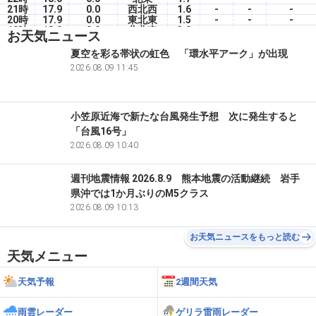
21時
17.9
0.0
西北西
1.6
-
-
-
20時
17.9
0.0
東北東
1.5
-
-
-
19時
18.0
0.0
北北東
3.0
-
-
-
お天気ニュース
18時
18.3
0.0
北北西
2.0
-
-
-
17時
18.4
0.0
北西
1.6
-
-
-
夏空を彩る帯状の虹色 「環水平アーク」が出現
16時
18.8
0.0
北
3.9
-
-
-
2026.08.09 11:45
15時
19.1
6.5
北
4.8
-
-
-
14時
18.4
8.0
北北西
4.2
-
-
-
小笠原近海で新たな台風発生予想 次に発生すると
「台風16号」
2026.08.09 10:40
週刊地震情報 2026.8.9 熊本地震の活動継続 岩手
県沖では1か月ぶりのM5クラス
2026.08.09 10:13
お天気ニュースをもっと読む
天気メニュー
天気予報
2週間天気
雨雲レーダー
ゲリラ雷雨レーダー