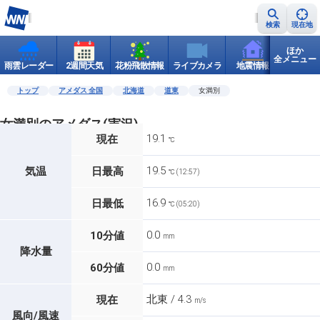
検索
現在地
ほか
全メニュー
雨雲レーダー
2週間天気
花粉飛散情報
ライブカメラ
地震情報
世界天
トップ
アメダス 全国
北海道
道東
女満別
女満別のアメダス(実況)
19.1
現在
℃
19.5
気温
日最高
℃ (12:57)
16.9
日最低
℃ (05:20)
0.0
10分値
mm
降水量
0.0
60分値
mm
北東 / 4.3
現在
m/s
風向/風速