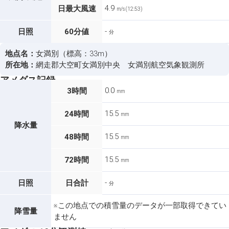
4.9
日最大風速
m/s (12:53)
-
日照
60分値
分
地点名：
女満別（標高：33m）
所在地：
網走郡大空町女満別中央 女満別航空気象観測所
アメダス記録
0.0
3時間
mm
15.5
24時間
mm
降水量
15.5
48時間
mm
15.5
72時間
mm
-
日照
日合計
分
※この地点での積雪量のデータが一部取得できてい
降雪量
ません