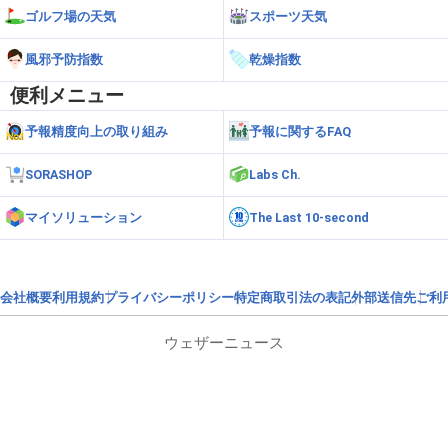
ゴルフ場の天気
スポーツ天気
風邪予防指数
乾燥指数
便利メニュー
予報精度向上の取り組み
予報に関するFAQ
SORASHOP
Labs Ch.
マイソリューション
The Last 10-second
会社概要
利用規約
プライバシーポリシー
特定商取引法の表記
外部送信先
ご利
ウェザーニュース