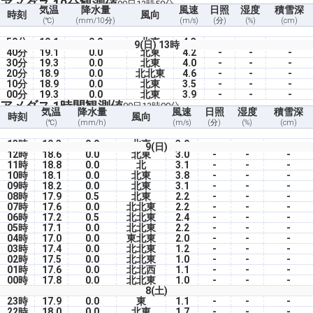
アメダス 10分観測値
09日13時50分
気温
降水量
風速
日照
湿度
積雪深
時刻
風向
(℃)
(mm/10分)
(m/s)
(分)
(%)
(cm)
50分
19.1
0.0
北東
4.3
-
-
-
9(日) 13時
40分
19.1
0.0
北東
4.2
-
-
-
30分
19.3
0.0
北東
4.0
-
-
-
20分
18.9
0.0
北北東
4.6
-
-
-
10分
18.9
0.0
北東
3.5
-
-
-
00分
19.3
0.0
北東
3.9
-
-
-
アメダス 1時間観測値
09日13時00分
気温
降水量
風速
日照
湿度
積雪深
時刻
風向
(℃)
(mm/h)
(m/s)
(分)
(%)
(cm)
13時
19.3
0.0
北東
3.9
-
-
-
9(日)
12時
18.6
0.0
北東
3.0
-
-
-
11時
18.8
0.0
北
3.1
-
-
-
10時
18.1
0.0
北東
3.8
-
-
-
09時
18.2
0.0
北東
3.1
-
-
-
08時
17.9
0.5
北東
2.2
-
-
-
07時
17.6
0.0
北北東
2.2
-
-
-
06時
17.2
0.5
北北東
2.4
-
-
-
05時
17.1
0.0
北北東
2.2
-
-
-
04時
17.0
0.0
東北東
2.0
-
-
-
03時
17.4
0.0
北北東
1.2
-
-
-
02時
17.5
0.0
北北東
1.0
-
-
-
01時
17.6
0.0
北北西
1.1
-
-
-
00時
17.8
0.0
北北東
1.0
-
-
-
8(土)
23時
17.9
0.0
東
1.1
-
-
-
22時
18.0
0.0
北東
1.7
-
-
-