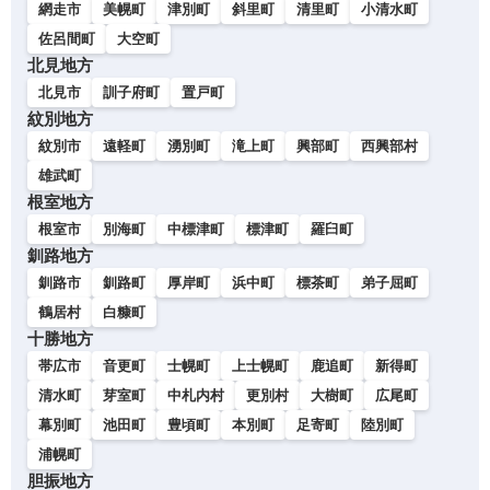
網走市
美幌町
津別町
斜里町
清里町
小清水町
佐呂間町
大空町
北見地方
北見市
訓子府町
置戸町
紋別地方
紋別市
遠軽町
湧別町
滝上町
興部町
西興部村
雄武町
根室地方
根室市
別海町
中標津町
標津町
羅臼町
釧路地方
釧路市
釧路町
厚岸町
浜中町
標茶町
弟子屈町
鶴居村
白糠町
十勝地方
帯広市
音更町
士幌町
上士幌町
鹿追町
新得町
清水町
芽室町
中札内村
更別村
大樹町
広尾町
幕別町
池田町
豊頃町
本別町
足寄町
陸別町
浦幌町
胆振地方