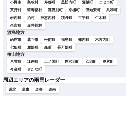
小樽市
島牧村
寿都町
黒松内町
蘭越町
ニセコ町
真狩村
留寿都村
喜茂別町
京極町
倶知安町
共和町
岩内町
泊村
神恵内村
積丹町
古平町
仁木町
余市町
赤井川村
渡島地方
函館市
北斗市
松前町
福島町
知内町
木古内町
七飯町
鹿部町
森町
長万部町
檜山地方
八雲町
江差町
上ノ国町
厚沢部町
乙部町
奥尻町
今金町
せたな町
周辺エリアの雨雲レーダー
道北
道東
道央
道南