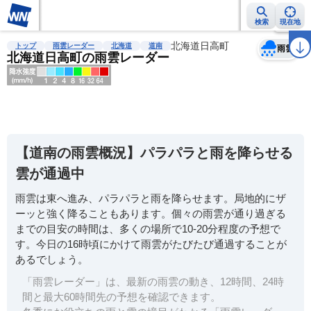
検索
現在地
天気
台風
雨雲レーダー
台風情報
地震情報
北海道日高町
警報・注意報
2週間天気
ラ
トップ
雨雲レーダー
北海道
道南
雨雲
北海道日高町の雨雲レーダー
明
る
い
【道南の雨雲概況】パラパラと雨を降らせる
暗
雲が通過中
い
雨雲は東へ進み、パラパラと雨を降らせます。局地的にザ
薄
ーッと強く降ることもあります。個々の雨雲が通り過ぎる
い
までの目安の時間は、多くの場所で10-20分程度の予想で
濃
す。今日の16時頃にかけて雨雲がたびたび通過することが
い
あるでしょう。
「雨雲レーダー」は、最新の雨雲の動き、12時間、24時
間と最大60時間先の予想を確認できます。