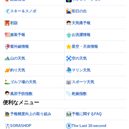
スキー＆スノボ
初日の出
初詣
天気痛予報
服装予報
お洗濯情報
紫外線情報
星空・天体情報
山の天気
空の天気
釣り天気
マリン天気
ゴルフ場の天気
スポーツ天気
風邪予防指数
乾燥指数
便利なメニュー
予報精度向上の取り組み
予報に関するFAQ
SORASHOP
The Last 10-second