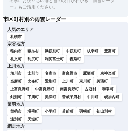
冬季にお役立ちの雨と雪の境目がわかる「雨雪レーダ
ー」もご活用ください。
市区町村別の雨雲レーダー
人気のエリア
札幌市
宗谷地方
稚内市
猿払村
浜頓別町
中頓別町
枝幸町
豊富町
礼文町
利尻町
利尻富士町
幌延町
上川地方
旭川市
士別市
名寄市
富良野市
鷹栖町
東神楽町
当麻町
比布町
愛別町
上川町
東川町
美瑛町
上富良野町
中富良野町
南富良野町
占冠村
和寒町
剣淵町
下川町
美深町
音威子府村
中川町
幌加内町
留萌地方
留萌市
増毛町
小平町
苫前町
羽幌町
初山別村
遠別町
天塩町
網走地方