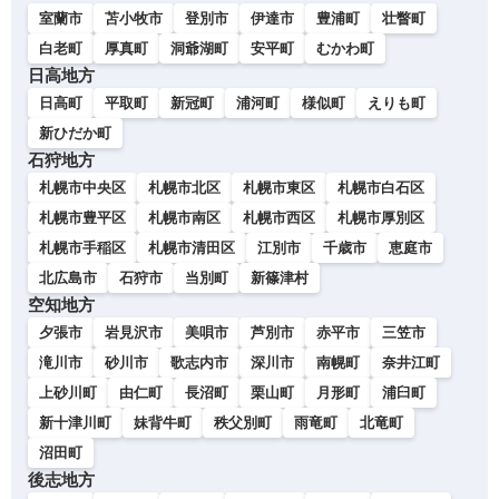
室蘭市
苫小牧市
登別市
伊達市
豊浦町
壮瞥町
白老町
厚真町
洞爺湖町
安平町
むかわ町
日高地方
日高町
平取町
新冠町
浦河町
様似町
えりも町
新ひだか町
石狩地方
札幌市中央区
札幌市北区
札幌市東区
札幌市白石区
札幌市豊平区
札幌市南区
札幌市西区
札幌市厚別区
札幌市手稲区
札幌市清田区
江別市
千歳市
恵庭市
北広島市
石狩市
当別町
新篠津村
空知地方
夕張市
岩見沢市
美唄市
芦別市
赤平市
三笠市
滝川市
砂川市
歌志内市
深川市
南幌町
奈井江町
上砂川町
由仁町
長沼町
栗山町
月形町
浦臼町
新十津川町
妹背牛町
秩父別町
雨竜町
北竜町
沼田町
後志地方