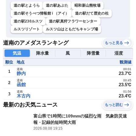
道の駅とようら
道の駅あぷた
昭和新山熊牧場
道の駅そうべつ情報館 i （アイ）
道の駅だて歴史の杜
道の駅230ルスツ
道の駅真狩フラワーセンター
ルスツリゾート
ルスツ山はともだちキャンプ場
道南のアメダスランキング
もっと見る
気温
降水量
風
降雪量
湿度
順位
地点
観測値
道南
00:01
1
静内
23.7℃
道南
00:45
2
函館
23.5℃
道南
01:56
3
木古内
23.4℃
最新のお天気ニュース
もっと読む
富山県で1時間に109mmの猛烈な雨 気象防災速
報・記録的短時間大雨
2026.08.08 19:15