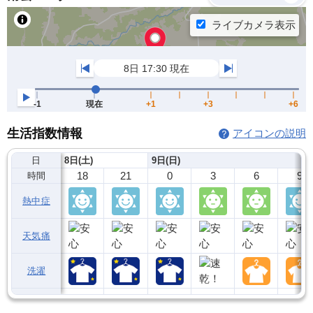
生活指数情報
アイコンの説明
日
8日(土)
9日(日)
18
21
0
3
6
9
時間
熱中症
天気痛
洗濯