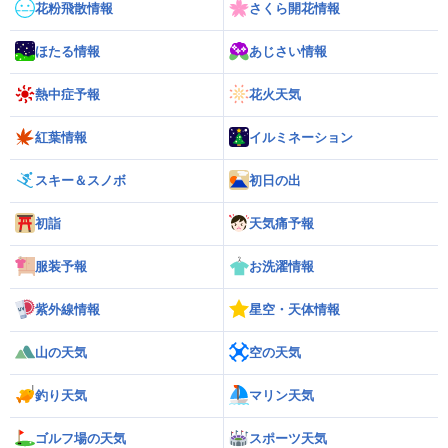
花粉飛散情報
さくら開花情報
ほたる情報
あじさい情報
熱中症予報
花火天気
紅葉情報
イルミネーション
スキー＆スノボ
初日の出
初詣
天気痛予報
服装予報
お洗濯情報
紫外線情報
星空・天体情報
山の天気
空の天気
釣り天気
マリン天気
ゴルフ場の天気
スポーツ天気