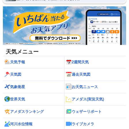
天気メニュー
天気予報
2週間天気
天気図
過去天気図
気象衛星
お天気ニュース
世界天気
アメダス(実況天気)
アメダスランキング
ウェザーリポート
河川水位情報
ライブカメラ