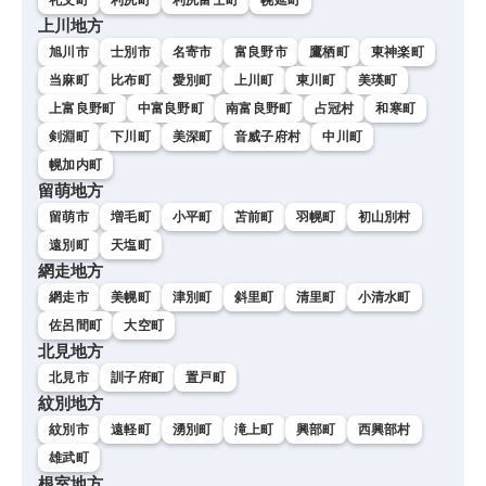
上川地方
旭川市
士別市
名寄市
富良野市
鷹栖町
東神楽町
当麻町
比布町
愛別町
上川町
東川町
美瑛町
上富良野町
中富良野町
南富良野町
占冠村
和寒町
剣淵町
下川町
美深町
音威子府村
中川町
幌加内町
留萌地方
留萌市
増毛町
小平町
苫前町
羽幌町
初山別村
遠別町
天塩町
網走地方
網走市
美幌町
津別町
斜里町
清里町
小清水町
佐呂間町
大空町
北見地方
北見市
訓子府町
置戸町
紋別地方
紋別市
遠軽町
湧別町
滝上町
興部町
西興部村
雄武町
根室地方