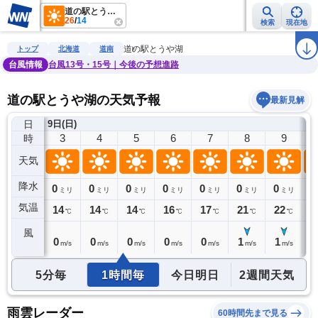
道の駅とうや湖
26
/
14
検索
現在地
雨雲レーダー
台風情報
地震情報
警報・注意報
2週間天気
ラ
道の駅とうや湖
トップ
北海道
道南
台風情報
台風13号・15号｜今後の予想進路
道の駅とうや湖の天気予報
最新見解
日
9日(日)
2
3
4
5
6
7
8
9
時
天気
降水
0
0
0
0
0
0
0
0
0
ミリ
ミリ
ミリ
ミリ
ミリ
ミリ
ミリ
ミリ
気温
14
14
14
14
16
17
21
22
2
℃
℃
℃
℃
℃
℃
℃
℃
風
0
0
0
0
0
0
1
1
1
m/s
m/s
m/s
m/s
m/s
m/s
m/s
m/s
5分毎
1時間毎
今日明日
2週間天気
雨雲レーダー
60時間先まで見る