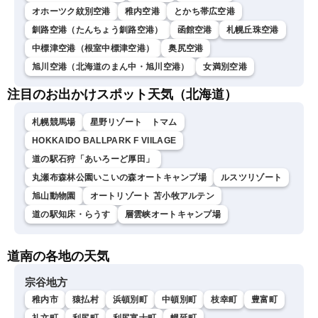
オホーツク紋別空港
稚内空港
とかち帯広空港
釧路空港（たんちょう釧路空港）
函館空港
札幌丘珠空港
中標津空港（根室中標津空港）
奥尻空港
旭川空港（北海道のまん中・旭川空港）
女満別空港
注目のお出かけスポット天気（北海道）
札幌競馬場
星野リゾート トマム
HOKKAIDO BALLPARK F VIILAGE
道の駅石狩「あいろーど厚田」
丸瀬布森林公園いこいの森オートキャンプ場
ルスツリゾート
旭山動物園
オートリゾート 苫小牧アルテン
道の駅知床・らうす
層雲峡オートキャンプ場
道南の各地の天気
宗谷地方
稚内市
猿払村
浜頓別町
中頓別町
枝幸町
豊富町
礼文町
利尻町
利尻富士町
幌延町