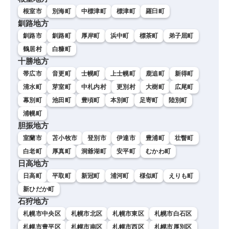
根室市
別海町
中標津町
標津町
羅臼町
釧路地方
釧路市
釧路町
厚岸町
浜中町
標茶町
弟子屈町
鶴居村
白糠町
十勝地方
帯広市
音更町
士幌町
上士幌町
鹿追町
新得町
清水町
芽室町
中札内村
更別村
大樹町
広尾町
幕別町
池田町
豊頃町
本別町
足寄町
陸別町
浦幌町
胆振地方
室蘭市
苫小牧市
登別市
伊達市
豊浦町
壮瞥町
白老町
厚真町
洞爺湖町
安平町
むかわ町
日高地方
日高町
平取町
新冠町
浦河町
様似町
えりも町
新ひだか町
石狩地方
札幌市中央区
札幌市北区
札幌市東区
札幌市白石区
札幌市豊平区
札幌市南区
札幌市西区
札幌市厚別区