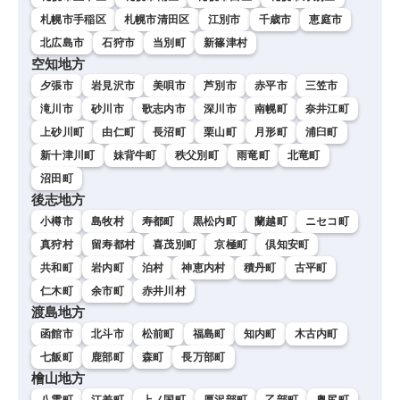
札幌市手稲区
札幌市清田区
江別市
千歳市
恵庭市
北広島市
石狩市
当別町
新篠津村
空知地方
夕張市
岩見沢市
美唄市
芦別市
赤平市
三笠市
滝川市
砂川市
歌志内市
深川市
南幌町
奈井江町
上砂川町
由仁町
長沼町
栗山町
月形町
浦臼町
新十津川町
妹背牛町
秩父別町
雨竜町
北竜町
沼田町
後志地方
小樽市
島牧村
寿都町
黒松内町
蘭越町
ニセコ町
真狩村
留寿都村
喜茂別町
京極町
倶知安町
共和町
岩内町
泊村
神恵内村
積丹町
古平町
仁木町
余市町
赤井川村
渡島地方
函館市
北斗市
松前町
福島町
知内町
木古内町
七飯町
鹿部町
森町
長万部町
檜山地方
八雲町
江差町
上ノ国町
厚沢部町
乙部町
奥尻町