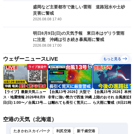
盛岡など主要都市で激しい雷雨 道路冠水や土砂
災害に警戒
2026.08.08 17:40
明日8月9日(日)の天気予報 東日本はゲリラ雷雨
に注意 沖縄は引き続き暴風雨に警戒
2026.08.08 17:00
ウェザーニュースLiVE
もっと見る
ライブ放送中
【ライブ】最新天気ニュー
【台風13号 2026】大型で
【台風15号 2026】本州
ス・地震情報 2026年8月9
非常に強い勢力で西進 沖縄
上陸のおそれ 台風接近前
日(日) 1:00〜／台風13号・
は離れても長引く荒天に厳
ら大雨に警戒（8日21時
15号情報 令和8年熊本地
重警戒(8日22時更新)
新）
震情報〈ウェザーニュース
空港の天気（北海道）
LiVE〉
たきかわスカイパーク
利尻空港
新千歳空港