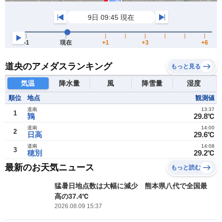
道央のアメダスランキング
もっと見る
気温
降水量
風
降雪量
湿度
順位
地点
観測値
道南
13:37
1
鶉
29.8℃
道南
14:00
2
日高
29.6℃
道南
14:08
3
穂別
29.2℃
最新のお天気ニュース
もっと読む
猛暑日地点数は大幅に減少 熊本県八代で全国最
高の37.4℃
2026.08.09 15:37