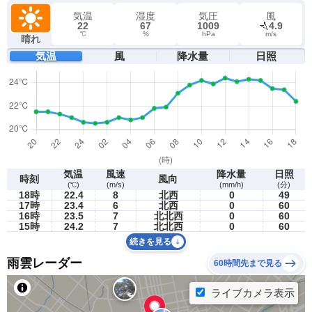
気温
湿度
気圧
風
22
67
1009
4.9
℃
%
hPa
m/s
晴れ
気温
風
降水量
日照
気温
風速
降水量
日照
時刻
風向
(℃)
(m/s)
(mm/h)
(分)
18時
22.4
8
北西
0
49
17時
23.4
6
北西
0
60
16時
23.5
7
北北西
0
60
15時
24.2
7
北北西
0
60
続きを見る
雨雲レーダー
60時間先まで見る