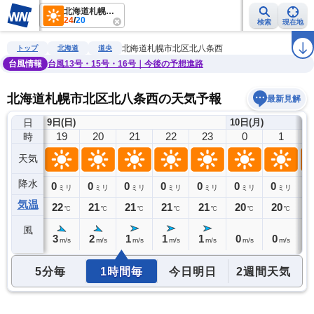
北海道札幌市北区北八条西
24
/
20
検索
現在地
雨雲レーダー
台風情報
地震情報
警報・注意報
2週間天気
ラ
北海道札幌市北区北八条西
トップ
北海道
道央
台風情報
台風13号・15号・16号｜今後の予想進路
北海道札幌市北区北八条西の天気予報
最新見解
日
9日(日)
10日(月)
18
19
20
21
22
23
0
1
時
天気
降水
0
0
0
0
0
0
0
0
0
ミリ
ミリ
ミリ
ミリ
ミリ
ミリ
ミリ
ミリ
気温
22
22
21
21
21
21
20
20
1
℃
℃
℃
℃
℃
℃
℃
℃
風
5
3
2
1
1
1
0
0
0
m/s
m/s
m/s
m/s
m/s
m/s
m/s
m/s
5分毎
1時間毎
今日明日
2週間天気