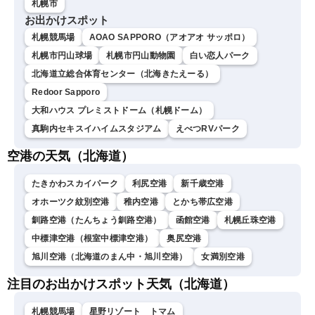
札幌市
お出かけスポット
札幌競馬場
AOAO SAPPORO（アオアオ サッポロ）
札幌市円山球場
札幌市円山動物園
白い恋人パーク
北海道立総合体育センター（北海きたえーる）
Redoor Sapporo
大和ハウス プレミストドーム（札幌ドーム）
真駒内セキスイハイムスタジアム
えべつRVパーク
空港の天気（北海道）
たきかわスカイパーク
利尻空港
新千歳空港
オホーツク紋別空港
稚内空港
とかち帯広空港
釧路空港（たんちょう釧路空港）
函館空港
札幌丘珠空港
中標津空港（根室中標津空港）
奥尻空港
旭川空港（北海道のまん中・旭川空港）
女満別空港
注目のお出かけスポット天気（北海道）
札幌競馬場
星野リゾート トマム