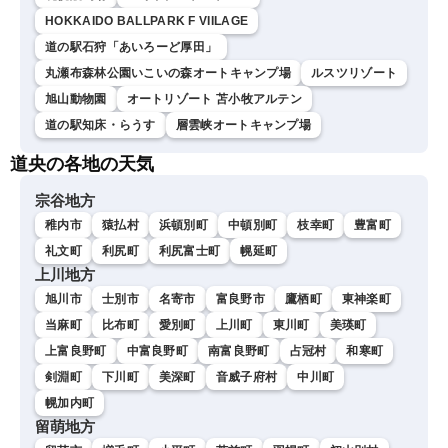
HOKKAIDO BALLPARK F VIILAGE
道の駅石狩「あいろーど厚田」
丸瀬布森林公園いこいの森オートキャンプ場
ルスツリゾート
旭山動物園
オートリゾート 苫小牧アルテン
道の駅知床・らうす
層雲峡オートキャンプ場
道央の各地の天気
宗谷地方
稚内市
猿払村
浜頓別町
中頓別町
枝幸町
豊富町
礼文町
利尻町
利尻富士町
幌延町
上川地方
旭川市
士別市
名寄市
富良野市
鷹栖町
東神楽町
当麻町
比布町
愛別町
上川町
東川町
美瑛町
上富良野町
中富良野町
南富良野町
占冠村
和寒町
剣淵町
下川町
美深町
音威子府村
中川町
幌加内町
留萌地方