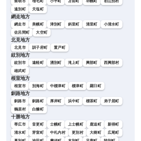
留萌市
増毛町
小平町
苫前町
羽幌町
初山別村
遠別町
天塩町
網走地方
網走市
美幌町
津別町
斜里町
清里町
小清水町
佐呂間町
大空町
北見地方
北見市
訓子府町
置戸町
紋別地方
紋別市
遠軽町
湧別町
滝上町
興部町
西興部村
雄武町
根室地方
根室市
別海町
中標津町
標津町
羅臼町
釧路地方
釧路市
釧路町
厚岸町
浜中町
標茶町
弟子屈町
鶴居村
白糠町
十勝地方
帯広市
音更町
士幌町
上士幌町
鹿追町
新得町
清水町
芽室町
中札内村
更別村
大樹町
広尾町
幕別町
池田町
豊頃町
本別町
足寄町
陸別町