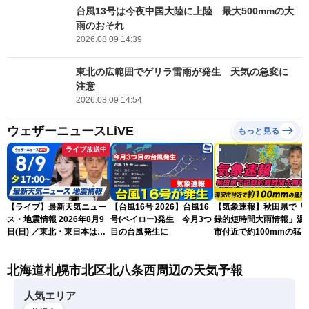
台風13号は今夜中国大陸に上陸 最大500mmの大
雨のおそれ
2026.08.09 14:39
東北の広範囲でゲリラ雷雨が発生 天気の急変に
注意
2026.08.09 14:54
ウェザーニュースLiVE
もっと見る
ライブ放送中
【ライブ】最新天気ニュー
【台風16号 2026】台風16
【気象速報】秋田県で「
ス・地震情報 2026年8月9
号(ペイロー)発生 今月3つ
録的短時間大雨情報」湯
日(日) ／東北・東日本は急
目の台風発生に
市付近で約100mmの猛
な雷雨に注意〈ウェザーニ
な雨
ュースLiVEイブニング・戸
北海道札幌市北区北八条西周辺の天気予報
北美月／芳野達郎〉
人気エリア