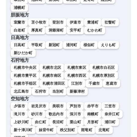
浦幌町
胆振地方
室蘭市
苫小牧市
登別市
伊達市
豊浦町
壮瞥町
白老町
厚真町
洞爺湖町
安平町
むかわ町
日高地方
日高町
平取町
新冠町
浦河町
様似町
えりも町
新ひだか町
石狩地方
札幌市中央区
札幌市北区
札幌市東区
札幌市白石区
札幌市豊平区
札幌市南区
札幌市西区
札幌市厚別区
札幌市手稲区
札幌市清田区
江別市
千歳市
恵庭市
北広島市
石狩市
当別町
新篠津村
空知地方
夕張市
岩見沢市
美唄市
芦別市
赤平市
三笠市
滝川市
砂川市
歌志内市
深川市
南幌町
奈井江町
上砂川町
由仁町
長沼町
栗山町
月形町
浦臼町
新十津川町
妹背牛町
秩父別町
雨竜町
北竜町