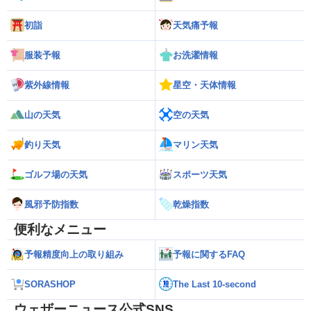
初詣
天気痛予報
服装予報
お洗濯情報
紫外線情報
星空・天体情報
山の天気
空の天気
釣り天気
マリン天気
ゴルフ場の天気
スポーツ天気
風邪予防指数
乾燥指数
便利なメニュー
予報精度向上の取り組み
予報に関するFAQ
SORASHOP
The Last 10-second
ウェザーニュース公式SNS