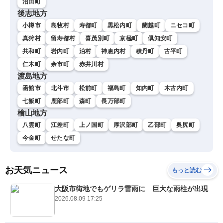
沼田町
後志地方
小樽市
島牧村
寿都町
黒松内町
蘭越町
ニセコ町
真狩村
留寿都村
喜茂別町
京極町
倶知安町
共和町
岩内町
泊村
神恵内村
積丹町
古平町
仁木町
余市町
赤井川村
渡島地方
函館市
北斗市
松前町
福島町
知内町
木古内町
七飯町
鹿部町
森町
長万部町
檜山地方
八雲町
江差町
上ノ国町
厚沢部町
乙部町
奥尻町
今金町
せたな町
お天気ニュース
もっと読む
大阪市街地でもゲリラ雷雨に 巨大な雨柱が出現
2026.08.09 17:25